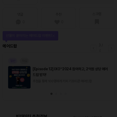
스크랩
댓글
추천
0
0
선물이 쏟아지는 에어드랍 이벤트!
3
/
에어드랍
4
일반
마감
[Episode 12] IXO™2024 참여하고, 2억원 상당 에어
드랍 받자!
추첨을 통해 100명에게 커피 기프티콘 에어드랍
빅데이터 추천정보