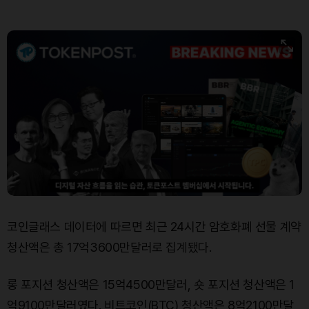
Solana (SOL)
₩
107,916
(+0.27%)
TRON (TRX)
₩
465.7
(+0.29%)
Hyperliquid (HYPE)
₩
76,869
(-0.08%)
Dogecoin (DOGE)
₩
98.50
(-0.21%)
Bitcoin (BTC)
₩
91,506,002
(+0.18%)
코인글래스 데이터에 따르면 최근 24시간 암호화폐 선물 계약
청산액은 총 17억3600만달러로 집계됐다.
롱 포지션 청산액은 15억4500만달러, 숏 포지션 청산액은 1
억9100만달러였다. 비트코인(BTC) 청산액은 8억2100만달