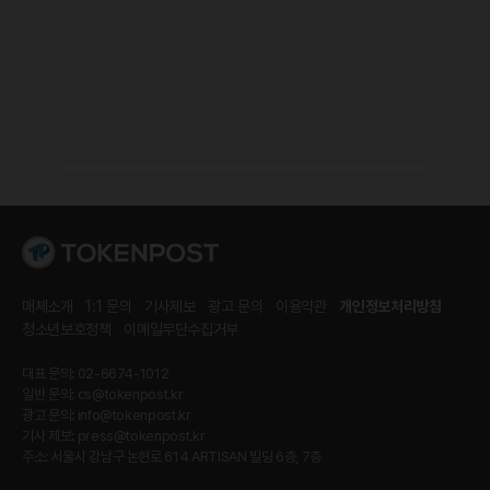
매체소개
1:1 문의
기사제보
광고 문의
이용약관
개인정보처리방침
청소년보호정책
이메일무단수집거부
대표 문의: 02-6674-1012
일반 문의:
cs@tokenpost.kr
광고 문의:
info@tokenpost.kr
기사 제보:
press@tokenpost.kr
주소: 서울시 강남구 논현로 614 ARTISAN 빌딩 6층, 7층