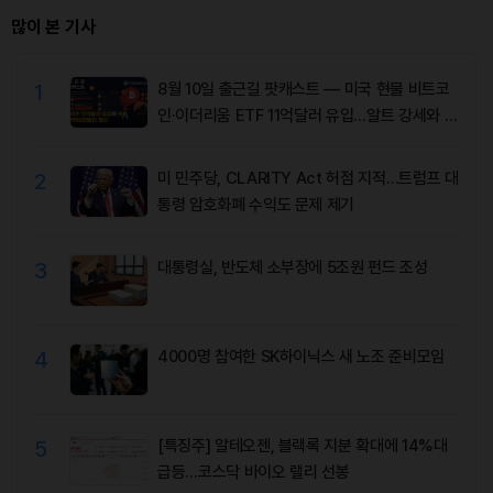
많이 본 기사
1
8월 10일 출근길 팟캐스트 — 미국 현물 비트코
인·이더리움 ETF 11억달러 유입…알트 강세와 숏
청산 동반
2
미 민주당, CLARITY Act 허점 지적…트럼프 대
통령 암호화폐 수익도 문제 제기
3
대통령실, 반도체 소부장에 5조원 펀드 조성
4
4000명 참여한 SK하이닉스 새 노조 준비모임
5
[특징주] 알테오젠, 블랙록 지분 확대에 14%대
급등…코스닥 바이오 랠리 선봉