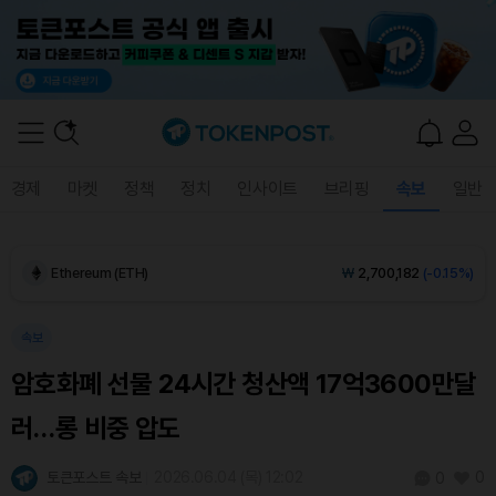
Dogecoin (DOGE)
₩
98.50
(-0.21%)
경제
마켓
정책
정치
인사이트
브리핑
속보
일반
Bitcoin (BTC)
₩
91,506,002
(+0.18%)
Ethereum (ETH)
₩
2,700,182
(-0.15%)
Tether USDt (USDT)
₩
1,408
(0.00%)
속보
암호화폐 선물 24시간 청산액 17억3600만달
BNB (BNB)
₩
850,829
(+0.35%)
러…롱 비중 압도
USDC (USDC)
₩
1,409
(0.00%)
토큰포스트 속보
2026.06.04 (목) 12:02
0
0
XRP (XRP)
₩
1,452
(-0.44%)