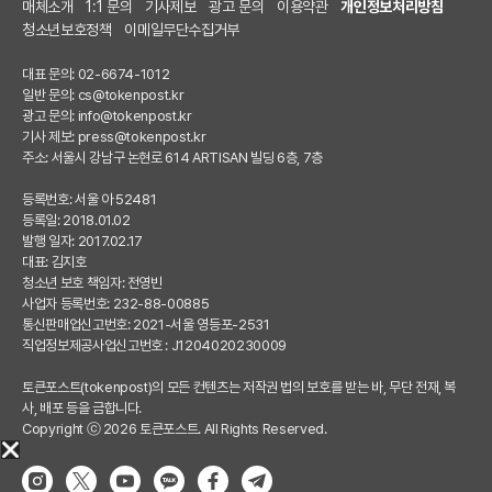
매체소개
1:1 문의
기사제보
광고 문의
이용약관
개인정보처리방침
청소년보호정책
이메일무단수집거부
대표 문의: 02-6674-1012
일반 문의:
cs@tokenpost.kr
광고 문의:
info@tokenpost.kr
기사 제보:
press@tokenpost.kr
주소: 서울시 강남구 논현로 614 ARTISAN 빌딩 6층, 7층
등록번호: 서울 아 52481
등록일: 2018.01.02
발행 일자: 2017.02.17
대표: 김지호
청소년 보호 책임자: 전영빈
사업자 등록번호: 232-88-00885
통신판매업신고번호: 2021-서울 영등포-2531
직업정보제공사업신고번호 : J1204020230009
토큰포스트(tokenpost)의 모든 컨텐츠는 저작권 법의 보호를 받는 바, 무단 전재, 복
사, 배포 등을 금합니다.
Copyright ⓒ 2026 토큰포스트. All Rights Reserved.