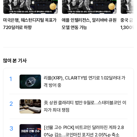
미국은행, 웨스턴디지털 목표가
애플 인텔리전스, 알리바바 큐원
중국 금 
720달러로 하향
모델 연동 가능
1,300
많이 본 기사
1
리플(XRP), CLARITY법 연기로 1.02달러대 가
격 방어 중
2
美 상원 클래리티 법안 9월로…스테이블코인 이
자가 최대 쟁점
3
[선물 고수 PICK] 비트코인 달러마진 계좌 2.8
0%p 감소...코인마진 포지션 2.05%p 축소