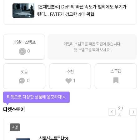
[온체인분석] DeFi의 빠른 속도가 범죄에도 무기가
됐다… FATF가 경고한 4대 위협
데일리 스탬프
데일리 스탬프를 찍은 회원이 없습니다.
첫 스탬프를 찍어 보세요!
0
스크랩
댓글
추천
0
1
선물이 쏟아지는 에어드랍 이벤트!
3
/
에어드랍
4
일반
마감
[Episode 12] IXO™2024 참여하고, 2억원 상당 에어