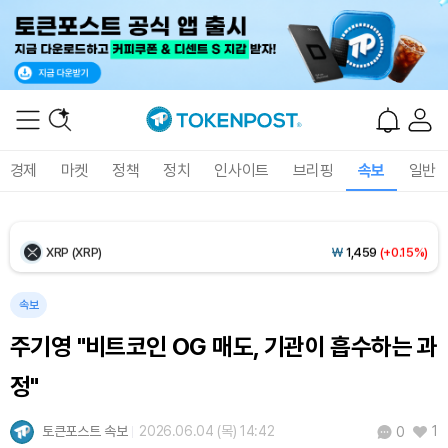
Ethereum (ETH)
₩
2,703,079
(+0.39%)
Tether USDt (USDT)
₩
1,407
(+0.02%)
BNB (BNB)
₩
837,959
(+0.86%)
경제
마켓
정책
정치
인사이트
브리핑
속보
일반
USDC (USDC)
₩
1,408
(+0.01%)
XRP (XRP)
₩
1,459
(+0.15%)
Solana (SOL)
₩
105,478
(+1.89%)
속보
주기영 "비트코인 OG 매도, 기관이 흡수하는 과
TRON (TRX)
₩
463.1
(+0.67%)
정"
Hyperliquid (HYPE)
₩
77,093
(-3.40%)
토큰포스트 속보
2026.06.04 (목) 14:42
1
0
Dogecoin (DOGE)
₩
98.94
(+1.11%)