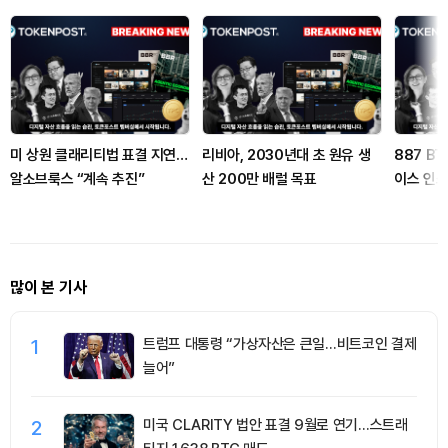
미 상원 클래리티법 표결 지연…
리비아, 2030년대 초 원유 생
887 B
알소브룩스 “계속 추진”
산 200만 배럴 목표
이스 인
많이 본 기사
1
트럼프 대통령 “가상자산은 큰일…비트코인 결제
늘어”
2
미국 CLARITY 법안 표결 9월로 연기…스트래