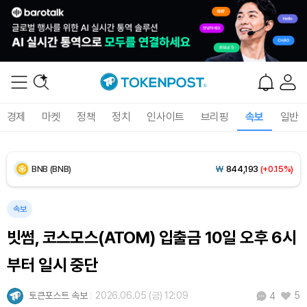
Dogecoin (DOGE)
₩
99.35
(+1.11%)
Bitcoin (BTC)
₩
92,423,685
(+0.89%)
Ethereum (ETH)
₩
2,728,146
(+0.61%)
경제
마켓
정책
정치
인사이트
브리핑
속보
일반
Tether USDt (USDT)
₩
1,424
(+0.03%)
BNB (BNB)
₩
844,193
(+0.15%)
USDC (USDC)
₩
1,425
(+0.01%)
속보
빗썸, 코스모스(ATOM) 입출금 10일 오후 6시
XRP (XRP)
₩
1,456
(-1.17%)
부터 일시 중단
Solana (SOL)
₩
105,017
(+1.48%)
토큰포스트 속보
2026.06.05 (금) 12:09
5
4
TRON (TRX)
₩
466.5
(+0.11%)