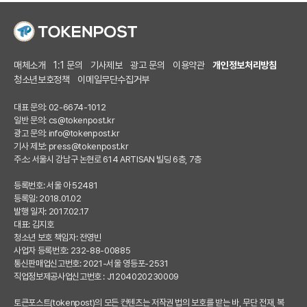
매체소개
1:1 문의
기사제보
광고 문의
이용약관
개인정보처리방침
청소년보호정책
이메일무단수집거부
대표 문의: 02-6674-1012
일반 문의:
cs@tokenpost.kr
광고 문의:
info@tokenpost.kr
기사 제보:
press@tokenpost.kr
주소: 서울시 강남구 논현로 614 ARTISAN 빌딩 6층, 7층
등록번호: 서울 아 52481
등록일: 2018.01.02
발행 일자: 2017.02.17
대표: 김지호
청소년 보호 책임자: 전영빈
사업자 등록번호: 232-88-00885
통신판매업신고번호: 2021-서울 영등포-2531
직업정보제공사업신고번호 : J1204020230009
토큰포스트(tokenpost)의 모든 컨텐츠는 저작권 법의 보호를 받는 바, 무단 전재, 복