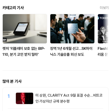
카테고리 기사
더보기
렛저 '리플레이 보호 없는 BIP-
징역 1년 6개월 선고…SK하이
Flashb
110, 분기 코인 받지 말라'
닉스 기술유출 외신 보도
리움 문제
닌 생태계
많이 본 기사
1
미 상원, CLARITY Act 9월 표결 수순…비트코
인·가상자산 규제 분수령