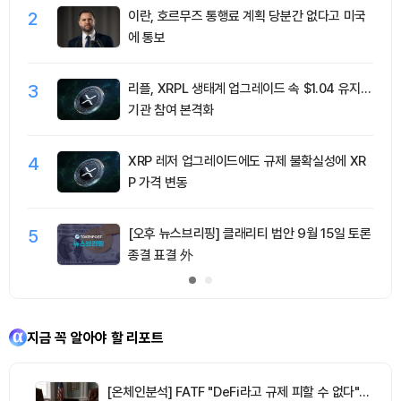
2
이란, 호르무즈 통행료 계획 당분간 없다고 미국
에 통보
3
리플, XRPL 생태계 업그레이드 속 $1.04 유지…
기관 참여 본격화
4
XRP 레저 업그레이드에도 규제 불확실성에 XR
P 가격 변동
5
[오후 뉴스브리핑] 클래리티 법안 9월 15일 토론
종결 표결 外
지금 꼭 알아야 할 리포트
[온체인분석] FATF "DeFi라고 규제 피할 수 없다"…