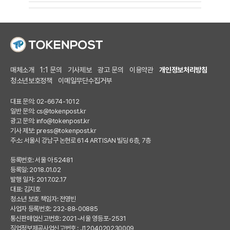
매체소개
1:1 문의
기사제보
광고 문의
이용약관
개인정보처리방침
청소년보호정책
이메일무단수집거부
대표 문의: 02-6674-1012
일반 문의:
cs@tokenpost.kr
광고 문의:
info@tokenpost.kr
기사 제보:
press@tokenpost.kr
주소: 서울시 강남구 논현로 614 ARTISAN 빌딩 6층, 7층
등록번호: 서울 아 52481
등록일: 2018.01.02
발행 일자: 2017.02.17
대표: 김지호
청소년 보호 책임자: 전영빈
사업자 등록번호: 232-88-00885
통신판매업신고번호: 2021-서울 영등포-2531
직업정보제공사업신고번호 : J1204020230009