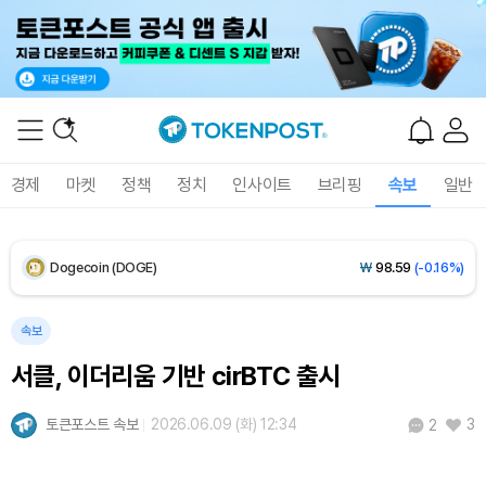
XRP (XRP)
₩
1,460
(+0.18%)
Solana (SOL)
₩
106,898
(+1.78%)
TRON (TRX)
₩
464.2
(+0.71%)
경제
마켓
정책
정치
인사이트
브리핑
속보
일반
Hyperliquid (HYPE)
₩
77,222
(+0.98%)
Dogecoin (DOGE)
₩
98.59
(-0.16%)
Bitcoin (BTC)
₩
91,175,700
(-0.35%)
속보
서클, 이더리움 기반 cirBTC 출시
토큰포스트 속보
2026.06.09 (화) 12:34
3
2