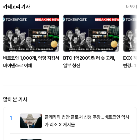
카테고리 기사
더보기
비트코인 1,000개, 익명 지갑서
BTC 1억200만달러 숏 고래,
ECX 하
바이낸스로 이체
일부 청산
변경…10
개
많이 본 기사
1
클래리티 법안 클로처 신청 주장…비트코인 역사
가 리조 X 게시물