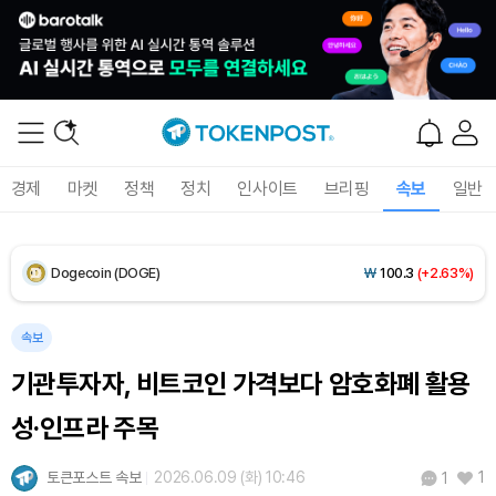
XRP (XRP)
₩
1,473
(+3.08%)
Solana (SOL)
₩
107,565
(+4.42%)
TRON (TRX)
₩
462.8
(+0.43%)
경제
마켓
정책
정치
인사이트
브리핑
속보
일반
Hyperliquid (HYPE)
₩
77,375
(+1.94%)
Dogecoin (DOGE)
₩
100.3
(+2.63%)
Bitcoin (BTC)
₩
91,643,050
(+0.80%)
속보
기관투자자, 비트코인 가격보다 암호화폐 활용
성·인프라 주목
토큰포스트 속보
2026.06.09 (화) 10:46
1
1