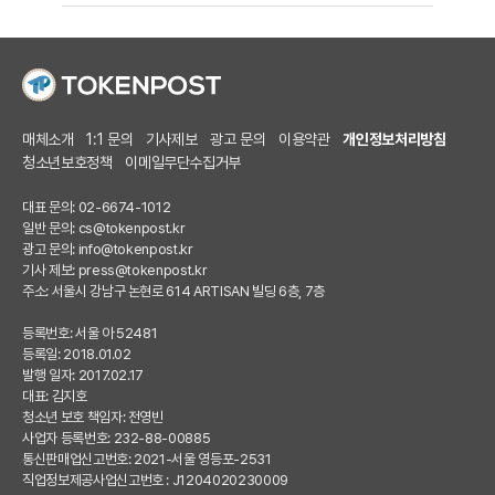
매체소개
1:1 문의
기사제보
광고 문의
이용약관
개인정보처리방침
청소년보호정책
이메일무단수집거부
대표 문의: 02-6674-1012
일반 문의:
cs@tokenpost.kr
광고 문의:
info@tokenpost.kr
기사 제보:
press@tokenpost.kr
주소: 서울시 강남구 논현로 614 ARTISAN 빌딩 6층, 7층
등록번호: 서울 아 52481
등록일: 2018.01.02
발행 일자: 2017.02.17
대표: 김지호
청소년 보호 책임자: 전영빈
사업자 등록번호: 232-88-00885
통신판매업신고번호: 2021-서울 영등포-2531
직업정보제공사업신고번호 : J1204020230009