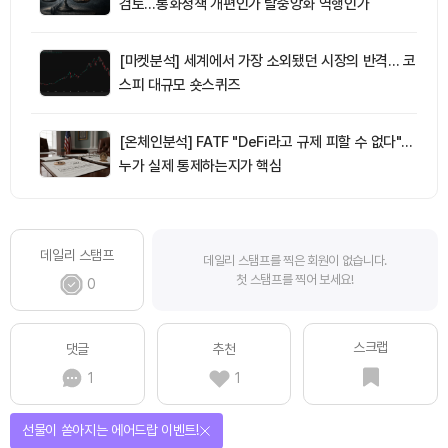
검토…통화정책 개편인가 탈중앙화 역행인가
[마켓분석] 세계에서 가장 소외됐던 시장의 반격… 코
스피 대규모 숏스퀴즈
[온체인분석] FATF "DeFi라고 규제 피할 수 없다"…
누가 실제 통제하는지가 핵심
데일리 스탬프
데일리 스탬프를 찍은 회원이 없습니다.
첫 스탬프를 찍어 보세요!
0
스크랩
댓글
추천
1
1
선물이 쏟아지는 에어드랍 이벤트!