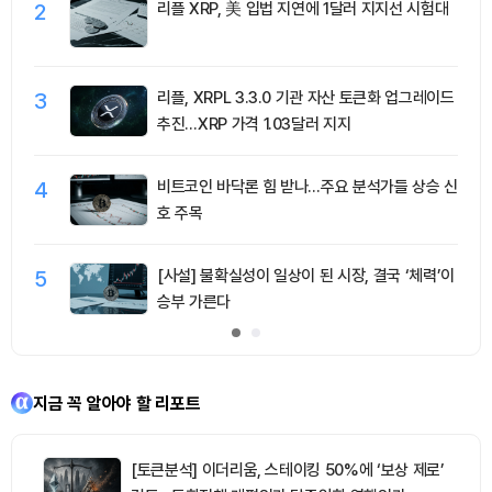
2
리플 XRP, 美 입법 지연에 1달러 지지선 시험대
3
리플, XRPL 3.3.0 기관 자산 토큰화 업그레이드
추진…XRP 가격 1.03달러 지지
4
비트코인 바닥론 힘 받나…주요 분석가들 상승 신
호 주목
5
[사설] 불확실성이 일상이 된 시장, 결국 ‘체력’이
승부 가른다
지금 꼭 알아야 할 리포트
[토큰분석] 이더리움, 스테이킹 50%에 ‘보상 제로’