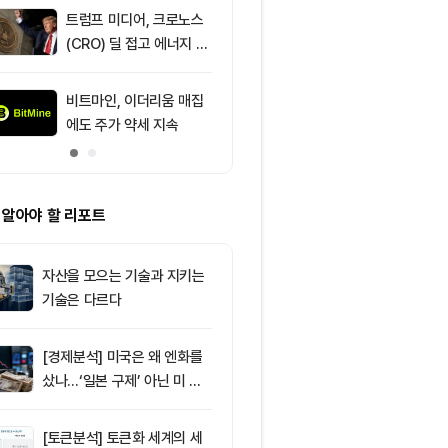
트럼프 미디어, 크로노스
9
IREN, AI 인
(CRO) 딜 접고 에너지 합
격화로 주가 8
병에 집중
비트마인, 이더리움 매집
10
[DEX 리포트]
에도 주가 약세 지속
량 113억1000
등 1위는 '맨서'
 알아야 할 리포트
자산을 모으는 기술과 지키는
기술은 다르다
[경제분석] 미국은 왜 엔화를
샀나…‘일본 구제’ 아닌 미 국
채·아시아 통화 방어전
[토큰분석] 토큰화 세계의 세