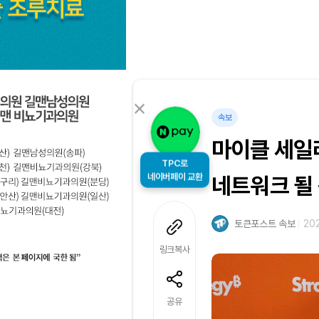
속보
마이클 세일러
TPC로
네이버페이 교환
네트워크 될 
토큰포스트 속보
202
링크복사
공유