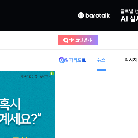
베리코인 받기
뉴스
리서치
알파리포트