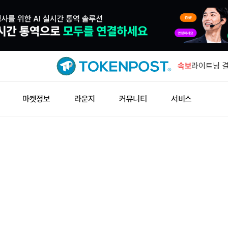
IMF '자
수요 키울 
속보
라이트닝 결
즉시 업데이
해시키 계좌
마켓정보
라운지
커뮤니티
서비스
10일 시행
아즈텍 공격
누적 500
지니어스 스
공식 데이터
IMF '자
수요 키울 
라이트닝 결
즉시 업데이