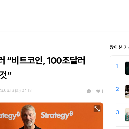
많이 본 기
 “비트코인, 100조달러
1
것”
2
6.06.16 (화) 04:13
1
1
3