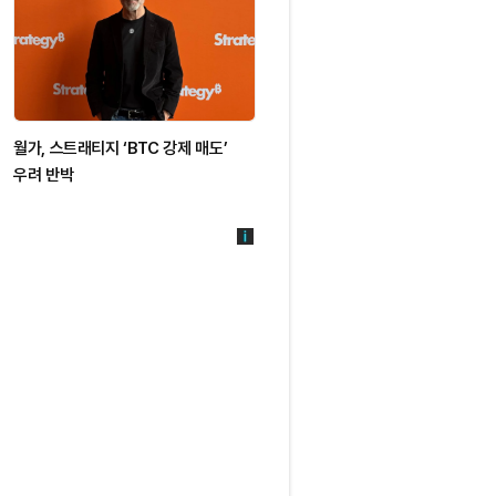
월가, 스트래티지 ‘BTC 강제 매도’
비트코인, 6만7천달러 돌파…하루
우려 반박
4.66% 상승