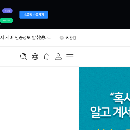
국통화 코인, 달러 스테이블코인
1시간 전
가능성'
제 서버 인증정보 탈취됐다…
1시간 전
트 권고
에 0.05% 보험료…승리증권
1시간 전
자, ETH 300개 추가 믹싱…
1시간 전
개로 늘었다
포츠, 폴리마켓·칼시 양쪽에
1시간 전
 공급
국통화 코인, 달러 스테이블코인
1시간 전
가능성'
제 서버 인증정보 탈취됐다…
1시간 전
트 권고