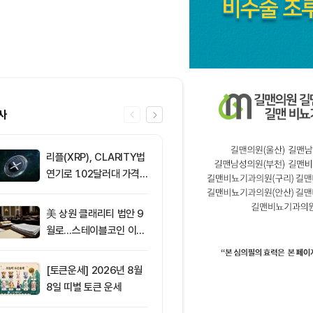
사
리플(XRP), CLARITY법
6
[선물 고수 PI
연기로 1.02달러대 가격
인 달러마진 계
방어 중
p 감소...코
2.05%p 축소
美 상원 클래리티 법안 9
7
솔라나, 무기한
월로…스테이블코인 이자
제약정 5억 달
가 최대 쟁점
며 네트워크 
효과 본격화
[토큰운세] 2026년 8월
8
서클 7% 급등
8일 띠별 토큰 운세
와 Arc 메인넷
에 투자자 집중