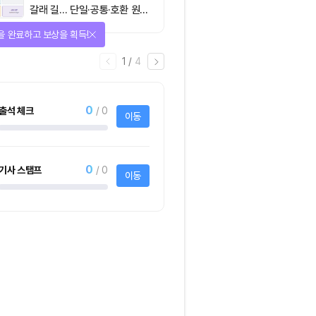
갈래 길… 단일·공통·호환 원장
이 가르는 ‘원자적 결제’의 운
을 완료하고 보상을 획득!
명
1
/
4
0
출석 체크
/ 0
이동
0
기사 스탬프
/ 0
이동