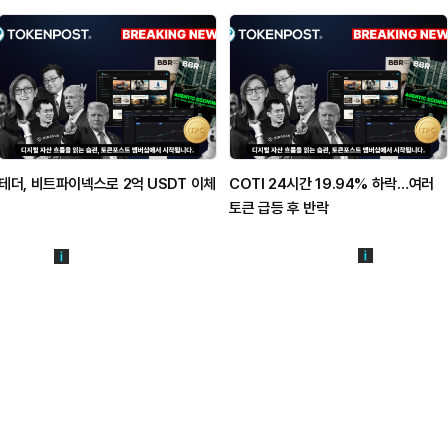
테더, 비트파이넥스로 2억 USDT 이체
COTI 24시간 19.94% 하락…여러
토큰 급등 후 반락