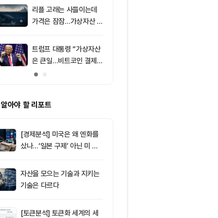
포착
리플 고래는 사들이는데
9
친암호화폐 진영
가격은 잠잠…가상자산 바
당 경선서 뜻밖
닥 신호 주목
래리티 법안 변
트럼프 대통령 “가상자산
10
리플(XRP), $
은 큰일…비트코인 결제
방…미 정책 불
늘어”
ETF 자금 유
 알아야 할 리포트
[경제분석] 미국은 왜 엔화를
샀나…‘일본 구제’ 아닌 미 국
채·아시아 통화 방어전
자산을 모으는 기술과 지키는
기술은 다르다
[토큰분석] 토큰화 세계의 세