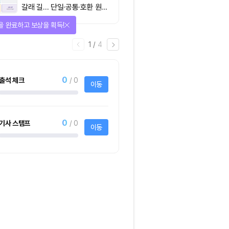
갈래 길… 단일·공통·호환 원장
이 가르는 ‘원자적 결제’의 운
을 완료하고 보상을 획득!
명
1
/
4
0
출석 체크
/ 0
이동
0
기사 스탬프
/ 0
이동