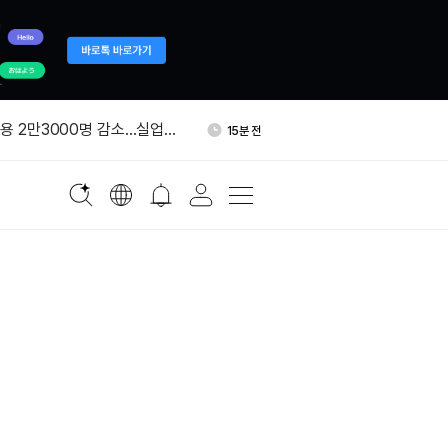
수요 90% 수입 의존
48분 전
고용 2만3000명 감소…실업률
15분 전
월 관리 해시레이트 20 EH/s
25분 전
근 1개월 ETF 수익률 1위
29분 전
ITY 법안 표결 9월로 연기…
31분 전
,638 BTC 매도
수요 90% 수입 의존
48분 전
고용 2만3000명 감소…실업률
15분 전