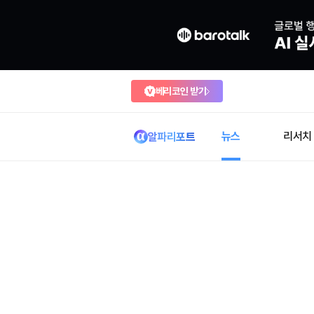
베리코인 받기
뉴스
리서치
알파리포트