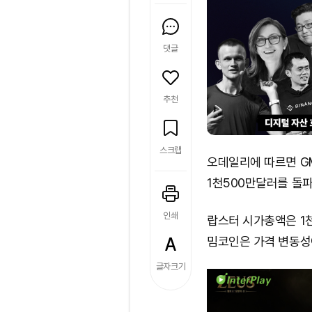
댓글
추천
스크랩
오데일리에 따르면 G
1천500만달러를 돌파
인쇄
랍스터 시가총액은 1천
밈코인은 가격 변동성이
글자크기