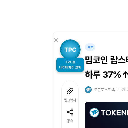
속보
밈코인 랍스
TPC로
네이버페이 교환
하루 37%
토큰포스트 속보
202
링크복사
공유