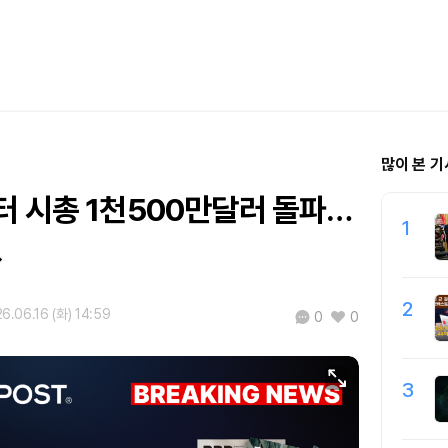
많이 본 기
터 시총 1천500만달러 돌파…
1
↑
2
6.06.16 (화) 14:59
0
0
3