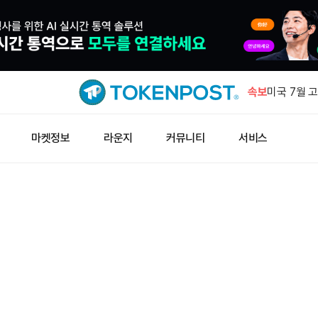
인도, 원유 
속보
미국 7월 
4.1%
비트푸푸, 8
마켓정보
라운지
커뮤니티
서비스
회복 전망
BWET, 최
미국 CLAR
스트래티지 1
인도, 원유 
미국 7월 
4.1%