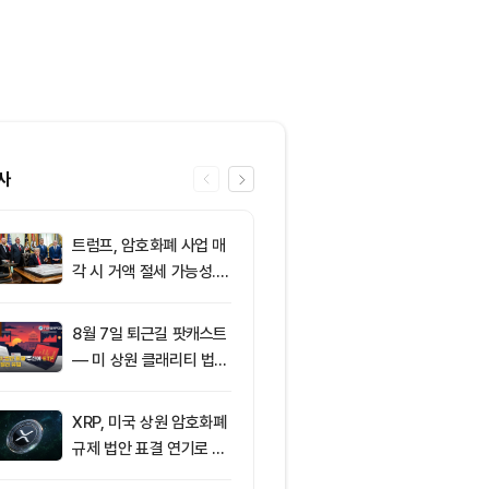
사
트럼프, 암호화폐 사업 매
6
클래리티 법안,
각 시 거액 절세 가능성...
앞두고 분기점
클래리티 법안 윤리 조항
불투명
주목
8월 7일 퇴근길 팟캐스트
7
엘리자베스 워
— 미 상원 클래리티 법안
티 법안 반대…
표결 추진…비트코인 ET
암호화폐 법안 
F 3일 연속 유입
XRP, 미국 상원 암호화폐
8
[특징주] 금호
규제 법안 표결 연기로 급
락장서 외국인
락
속…장중 매수 