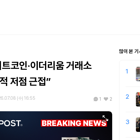
많이 본 기
비트코인·이더리움 거래소
1
적 저점 근접”
2
6.07.08 (수) 16:55
1
2
3