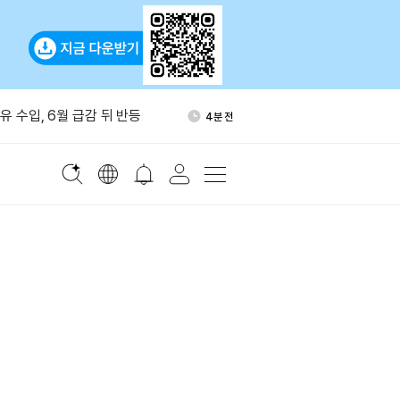
AI 음성 플랫폼 '코지보이스 스
26분 전
시
유 수입, 6월 급감 뒤 반등
4분 전
폐 해킹 피해 2.47억달러…올
16분 전
 규모
13만달러 규모 LINK 환매…준
18분 전
이체
DS·PRCL·DUCK 현물 거래페
22분 전
지
AI 음성 플랫폼 '코지보이스 스
26분 전
시
유 수입, 6월 급감 뒤 반등
4분 전