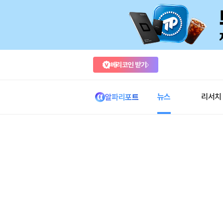
베리코인 받기
뉴스
리서치
알파리포트