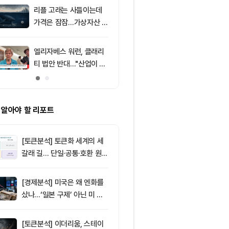
포착
리플 고래는 사들이는데
9
8월 7일 퇴근
가격은 잠잠…가상자산 바
— 미 상원 클
닥 신호 주목
표결 추진…비
F 3일 연속 유
엘리자베스 워런, 클래리
10
친암호화폐 진영
티 법안 반대…"산업이 쓴
당 경선서 뜻밖
암호화폐 법안 안 돼"
래리티 법안 변
 알아야 할 리포트
[토큰분석] 토큰화 세계의 세
갈래 길… 단일·공통·호환 원장
이 가르는 ‘원자적 결제’의 운
명
[경제분석] 미국은 왜 엔화를
샀나…‘일본 구제’ 아닌 미 국
채·아시아 통화 방어전
[토큰분석] 이더리움, 스테이