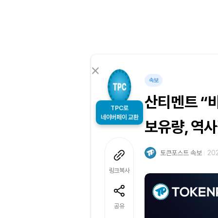
속보
산티멘트 “
TPC로
보유량, 역사
네이버페이 교환
토큰포스트 속보
202
링크복사
공유