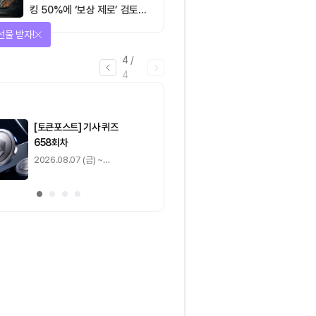
킹 50%에 ‘보상 제로’ 검토…
통화정책 개편인가 탈중앙화
을 완료하고 보상을 획득!
역행인가
1
/
4
0
출석 체크
/ 0
이동
0
기사 스탬프
/ 0
이동