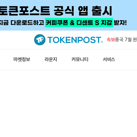
알리바바, 
튜디오' 출
속보
중국 7월 원
7월 암호화
마켓정보
라운지
커뮤니티
서비스
해 두 번째
체인링크, 1
비금 지갑 
OKX, GO
어 상장폐
알리바바, 
튜디오' 출
중국 7월 원