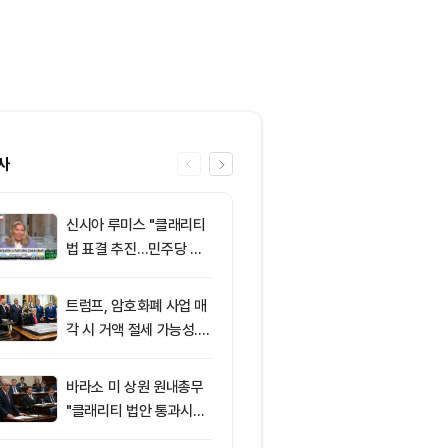
사
신시아 루미스 "클래리티
6
클래리티 법안,
법 표결 추진…민주당 입
앞두고 분기점
장 기록에 남길 것"
불투명
트럼프, 암호화폐 사업 매
7
‘관세’ 한마디
각 시 거액 절세 가능성...
6만2000달
클래리티 법안 윤리 조항
피드, 5억달러
주목
의 공포 경고
바라소 미 상원 원내총무
8
[특징주] 금호
"클래리티 법안 통과시킬
락장서 외국인
때"
속…장중 매수 