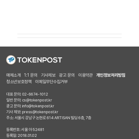
매체소개
1:1 문의
기사제보
광고 문의
이용약관
개인정보처리방침
청소년보호정책
이메일무단수집거부
대표 문의: 02-6674-1012
일반 문의:
cs@tokenpost.kr
광고 문의:
info@tokenpost.kr
기사 제보:
press@tokenpost.kr
주소: 서울시 강남구 논현로 614 ARTISAN 빌딩 6층, 7층
등록번호: 서울 아 52481
등록일: 2018.01.02