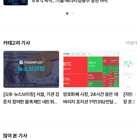
5.8% 폭락…기술·에너지·금융주 동반 하락
카테고리 기사
더보기
[오후 뉴스브리핑] 서클, 기관 검
암호화폐 시장, 24시간 동안 레
[자정 시
증자 참여한 블록체인 네트워크
버리지 포지션 1억1392만달러
장 혼조세
아크 공개 메인넷 9월 16일 가
청산
달러, 이
동 外
많이 본 기사