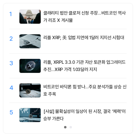
1
클래리티 법안 클로처 신청 주장…비트코인 역사
가 리조 X 게시물
2
리플 XRP, 美 입법 지연에 1달러 지지선 시험대
3
리플, XRPL 3.3.0 기관 자산 토큰화 업그레이드
추진…XRP 가격 1.03달러 지지
4
비트코인 바닥론 힘 받나…주요 분석가들 상승 신
호 주목
5
[사설] 불확실성이 일상이 된 시장, 결국 ‘체력’이
승부 가른다