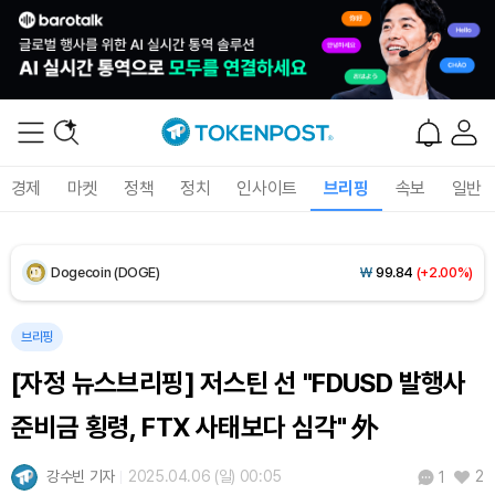
XRP (XRP)
₩
1,466
(+2.52%)
Solana (SOL)
₩
107,103
(+3.80%)
TRON (TRX)
₩
462.6
(+0.45%)
경제
마켓
정책
정치
인사이트
브리핑
속보
일반
Hyperliquid (HYPE)
₩
77,116
(+1.48%)
Dogecoin (DOGE)
₩
99.84
(+2.00%)
Bitcoin (BTC)
₩
91,507,048
(+0.54%)
브리핑
[자정 뉴스브리핑] 저스틴 선 "FDUSD 발행사
준비금 횡령, FTX 사태보다 심각" 外
강수빈 기자
2025.04.06 (일) 00:05
2
1