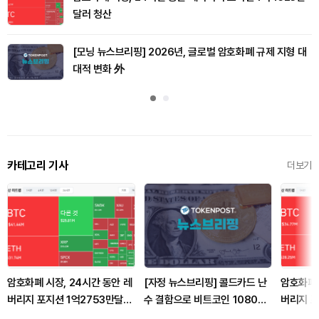
달러 청산
[모닝 뉴스브리핑] 2026년, 글로벌 암호화폐 규제 지형 대
대적 변화 外
카테고리 기사
더보기
암호화폐 시장, 24시간 동안 레
[자정 뉴스브리핑] 콜드카드 난
암호화폐 
버리지 포지션 1억2753만달러
수 결함으로 비트코인 1080개
버리지 포
청산
탈취 外
청산