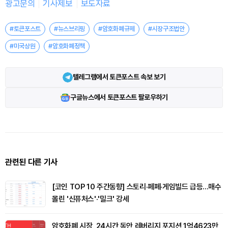
광고문의
기사제보
보도자료
#토큰포스트
#뉴스브리핑
#암호화폐규제
#시장구조법안
#미국상원
#암호화폐정책
텔레그램에서 토큰포스트 속보 보기
구글뉴스에서 토큰포스트 팔로우하기
관련된 다른 기사
[코인 TOP 10 주간동향] 스토리·페페·게임빌드 급등...매수
몰린 '신퓨처스'·'밀크' 강세
암호화폐 시장, 24시간 동안 레버리지 포지션 1억4623만