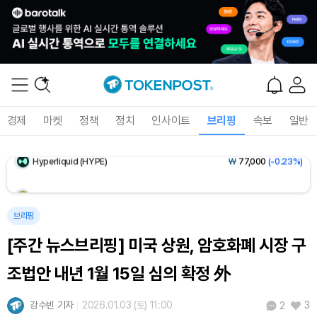
XRP (XRP)
₩
1,463
(+0.12%)
Solana (SOL)
₩
108,505
(+0.96%)
TRON (TRX)
₩
464.6
(+0.02%)
경제
마켓
정책
정치
인사이트
브리핑
속보
일반
Hyperliquid (HYPE)
₩
77,000
(-0.23%)
Dogecoin (DOGE)
₩
98.71
(-0.07%)
Bitcoin (BTC)
₩
92,047,364
(+0.80%)
브리핑
[주간 뉴스브리핑] 미국 상원, 암호화폐 시장 구
조법안 내년 1월 15일 심의 확정 外
강수빈 기자
2026.01.03 (토) 11:00
3
2