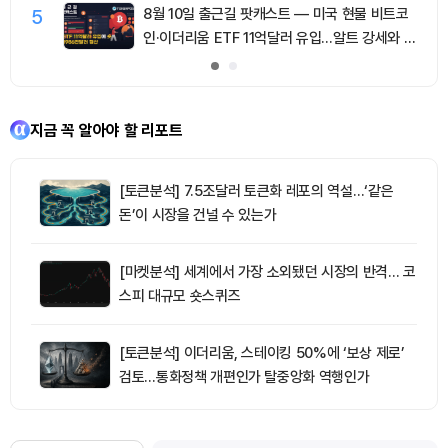
5
8월 10일 출근길 팟캐스트 — 미국 현물 비트코
인·이더리움 ETF 11억달러 유입…알트 강세와 숏
청산 동반
지금 꼭 알아야 할 리포트
[토큰분석] 7.5조달러 토큰화 레포의 역설…‘같은
돈’이 시장을 건널 수 있는가
[마켓분석] 세계에서 가장 소외됐던 시장의 반격… 코
스피 대규모 숏스퀴즈
[토큰분석] 이더리움, 스테이킹 50%에 ‘보상 제로’
검토…통화정책 개편인가 탈중앙화 역행인가