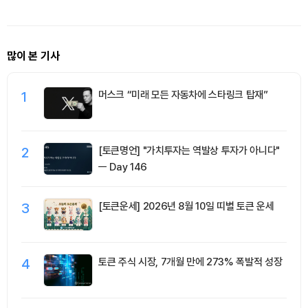
많이 본 기사
1
머스크 “미래 모든 자동차에 스타링크 탑재”
2
[토큰명언] "가치투자는 역발상 투자가 아니다"
ㅡ Day 146
3
[토큰운세] 2026년 8월 10일 띠별 토큰 운세
4
토큰 주식 시장, 7개월 만에 273% 폭발적 성장