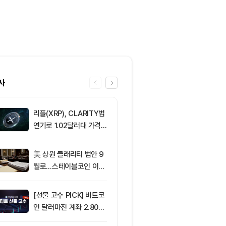
사
리플(XRP), CLARITY법
6
비트코인 바닥론
연기로 1.02달러대 가격
나…주요 분석
방어 중
신호 주목
美 상원 클래리티 법안 9
7
[오후 시세브리
월로…스테이블코인 이자
폐 시장 혼조세
가 최대 쟁점
인 64,883달
움 1,912달러
[선물 고수 PICK] 비트코
8
[DEX 리포트]
인 달러마진 계좌 2.80%
량 113억1000
p 감소...코인마진 포지션
등 1위는 '맨서'