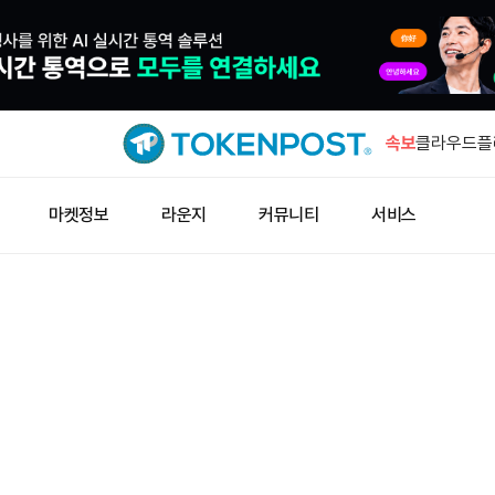
비트코인 결
취…2.4.2
속보
클라우드플레
저 카이트서
비트코인, 
마켓정보
라운지
커뮤니티
서비스
매수·매도 
브라질, 1
최대 24시
3만 USD
서명 재생 
비트코인 결
취…2.4.2
클라우드플레
저 카이트서