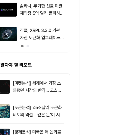
2.05%p 축소
솔라나, 무기한 선물 미결
9
[이더 옵션 데
제약정 5억 달러 돌파하
제약정 43억3
며 네트워크 업그레이드
러…1950달러
효과 본격화
래량 선두
리플, XRPL 3.3.0 기관
10
브라질, 1만달
자산 토큰화 업그레이드
부 암호화폐 송
추진…XRP 가격 1.03달
4시간 지연
러 지지
 알아야 할 리포트
[마켓분석] 세계에서 가장 소
외됐던 시장의 반격… 코스피
대규모 숏스퀴즈
[토큰분석] 7.5조달러 토큰화
레포의 역설…‘같은 돈’이 시장
을 건널 수 있는가
[경제분석] 미국은 왜 엔화를