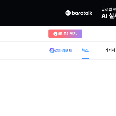
베리코인 받기
뉴스
리서치
알파리포트