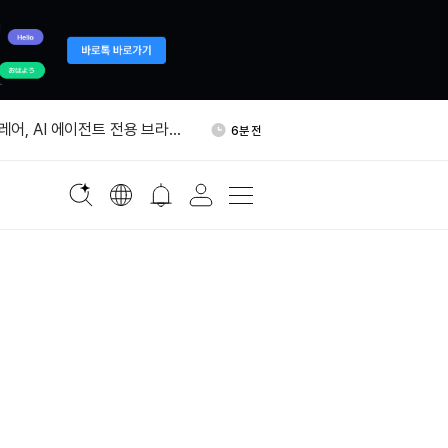
제 서버 취약점에 자금 탈
32분 전
 업데이트 권고
어, AI 에이전트 전용 브라우
6분 전
프 출시
6만5400달러 두 차례 막혀…
11분 전
주문 쌓였다
만달러 초과 암호화폐 해외송금
29분 전
간 지연
C 털린 탈중앙 거래소 아토믹,
31분 전
취약점에 뚫렸다
제 서버 취약점에 자금 탈
32분 전
 업데이트 권고
어, AI 에이전트 전용 브라우
6분 전
프 출시