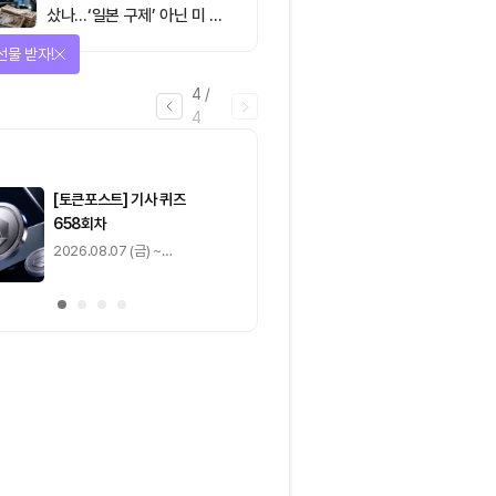
샀나…‘일본 구제’ 아닌 미 국
채·아시아 통화 방어전
선물 받자!
4
/
4
마감
[토큰포스트] 기사 퀴즈
[토큰포스트] 기사 
658회차
657회차
2026.08.07 (금) ~
2026.08.06 (목) ~
2026.08.08 (토)
2026.08.07 (금)