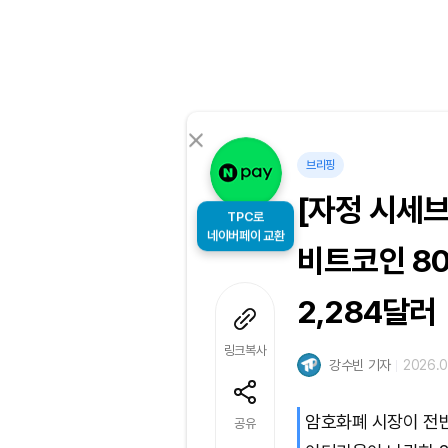
브리핑
[자정 시세
TPC로
네이버페이 교환
비트코인 80
2,284달러
링크복사
강수빈 기자
2026.0
암호화폐 시장이 전
공유