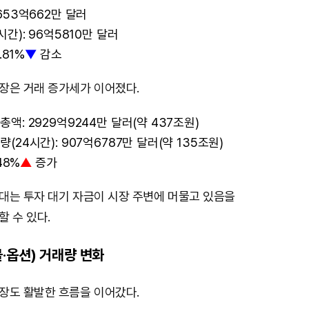
653억662만 달러
t
간): 96억5810만 달러
e
.81%
▼
감소
장은 거래 증가세가 이어졌다.
액: 2929억9244만 달러(약 437조원)
24시간): 907억6787만 달러(약 135조원)
48%
▲
증가
대는 투자 대기 자금이 시장 주변에 머물고 있음을
 수 있다.
·옵션) 거래량 변화
장도 활발한 흐름을 이어갔다.