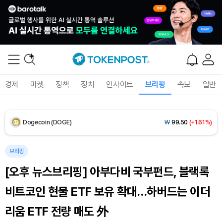
Solana (SOL)
₩
104,914
(+1.23%)
TRON (TRX)
₩
466.1
(+0.12%)
Hyperliquid (HYPE)
₩
77,237
(-3.65%)
경제
마켓
정책
정치
인사이트
브리핑
속보
일반
Dogecoin (DOGE)
₩
99.50
(+1.61%)
Bitcoin (BTC)
₩
92,390,388
(+0.71%)
브리핑
[오후 뉴스브리핑] 아부다비 국부펀드, 블랙록
비트코인 현물 ETF 보유 확대…하버드는 이더
리움 ETF 전량 매도 外