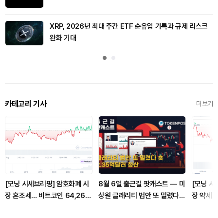
XRP, 2026년 최대 주간 ETF 순유입 기록과 규제 리스크
완화 기대
카테고리 기사
더보기
[모닝 시세브리핑] 암호화폐 시
8월 6일 출근길 팟캐스트 — 미
[모닝 시
장 혼조세… 비트코인 64,261
상원 클래리티 법안 또 밀렸다…
장 약세…
달러, 이더리움 1,876달러
비트코인·이더리움 반등 속 숏
러, 이더