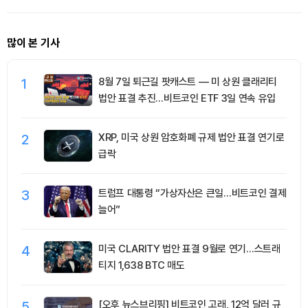
청산 2.35억달러
많이 본 기사
1
8월 7일 퇴근길 팟캐스트 — 미 상원 클래리티
법안 표결 추진…비트코인 ETF 3일 연속 유입
2
XRP, 미국 상원 암호화폐 규제 법안 표결 연기로
급락
3
트럼프 대통령 “가상자산은 큰일…비트코인 결제
늘어”
4
미국 CLARITY 법안 표결 9월로 연기…스트래
티지 1,638 BTC 매도
5
[오후 뉴스브리핑] 비트코인 고래, 12억 달러 규