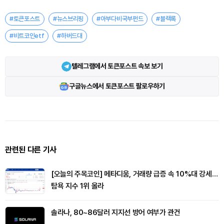
#토큰포스트
#뉴스브리핑
#아부다비국부펀드
#블랙록
#비트코인etf
#하버드대
텔레그램에서 토큰포스트 속보 보기
구글뉴스에서 토큰포스트 팔로우하기
관련된 다른 기사
[오늘의 주목코인] 메타디움, 거래량 급증 속 10%대 강세…
탐욕 지수 1위 올라
솔라나, 80~86달러 지지선 방어 여부가 관건