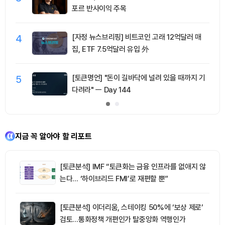
포르 반사이익 주목
4
[자정 뉴스브리핑] 비트코인 고래 12억달러 매
집, ETF 7.5억달러 유입 外
5
[토큰명언] "돈이 길바닥에 널려 있을 때까지 기
다려라" ㅡ Day 144
지금 꼭 알아야 할 리포트
[토큰분석] IMF “토큰화는 금융 인프라를 없애지 않
는다… ‘하이브리드 FMI’로 재편할 뿐”
[토큰분석] 이더리움, 스테이킹 50%에 ‘보상 제로’
검토…통화정책 개편인가 탈중앙화 역행인가