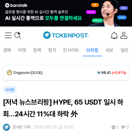
XRP (XRP)
₩
1,451
(-0.59%)
Solana (SOL)
₩
104,061
(+1.60%)
TRON (TRX)
₩
461.3
(+0.17%)
경제
마켓
정책
정치
인사이트
브리핑
속보
일반
Hyperliquid (HYPE)
₩
76,273
(-2.96%)
Dogecoin (DOGE)
₩
98.41
(+0.91%)
Bitcoin (BTC)
₩
91,320,518
(+0.67%)
브리핑
[저녁 뉴스브리핑] HYPE, 65 USDT 일시 하
회…24시간 11%대 하락 外
강수빈 기자
2026.06.05 (금) 16:02
2
1