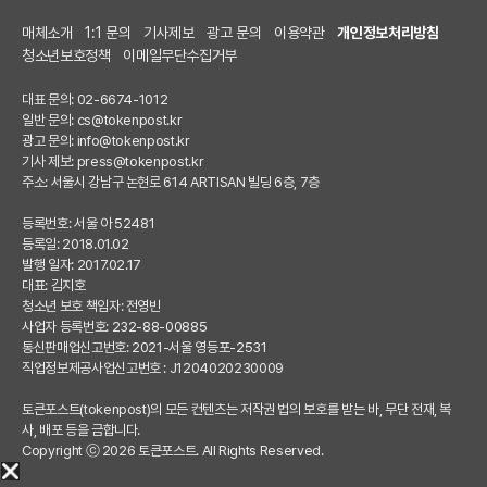
매체소개
1:1 문의
기사제보
광고 문의
이용약관
개인정보처리방침
청소년보호정책
이메일무단수집거부
대표 문의: 02-6674-1012
일반 문의:
cs@tokenpost.kr
광고 문의:
info@tokenpost.kr
기사 제보:
press@tokenpost.kr
주소: 서울시 강남구 논현로 614 ARTISAN 빌딩 6층, 7층
등록번호: 서울 아 52481
등록일: 2018.01.02
발행 일자: 2017.02.17
대표: 김지호
청소년 보호 책임자: 전영빈
사업자 등록번호: 232-88-00885
통신판매업신고번호: 2021-서울 영등포-2531
직업정보제공사업신고번호 : J1204020230009
토큰포스트(tokenpost)의 모든 컨텐츠는 저작권 법의 보호를 받는 바, 무단 전재, 복
사, 배포 등을 금합니다.
Copyright ⓒ 2026 토큰포스트. All Rights Reserved.