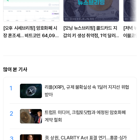
[오후 시세브리핑] 암호화폐 시
[모닝 뉴스브리핑] 콜드카드 지
[저녁 뉴
장 혼조세… 비트코인 64,090
갑의 키 생성 취약점, 1억 달러
이블코인 
달러, 이더리움 1,869달러
피해 발생 外
온체인 국
많이 본 기사
1
리플(XRP), 규제 불확실성 속 1달러 지지선 위협
받아
2
트럼프 미디어, 크립토닷컴과 예정된 암호화폐
계약 철회
3
美 상원, CLARITY Act 표결 연기…홍콩·싱가