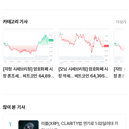
카테고리 기사
더보기
[자정 시세브리핑] 암호화폐 시
[모닝 시세브리핑] 암호화폐 시
[자정 시
장 혼조세… 비트코인 64,890
장 약세… 비트코인 64,395달
장 혼조세
달러, 이더리움 1,912달러
러, 이더리움 1,909달러
달러, 이
많이 본 기사
1
리플(XRP), CLARITY법 연기로 1.02달러대 가