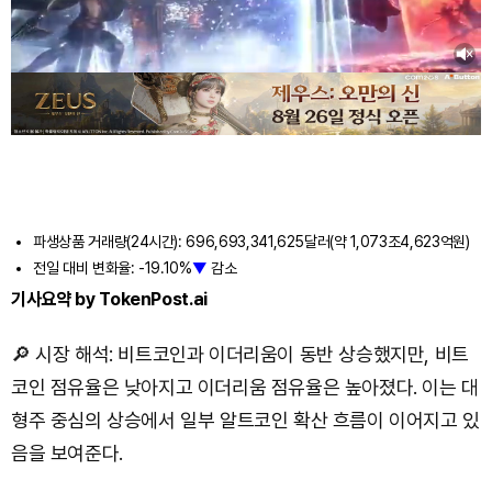
파생상품 거래량(24시간): 696,693,341,625달러(약 1,073조4,623억원)
전일 대비 변화율: -19.10%
▼
감소
기사요약 by TokenPost.ai
🔎 시장 해석: 비트코인과 이더리움이 동반 상승했지만, 비트
코인 점유율은 낮아지고 이더리움 점유율은 높아졌다. 이는 대
형주 중심의 상승에서 일부 알트코인 확산 흐름이 이어지고 있
음을 보여준다.