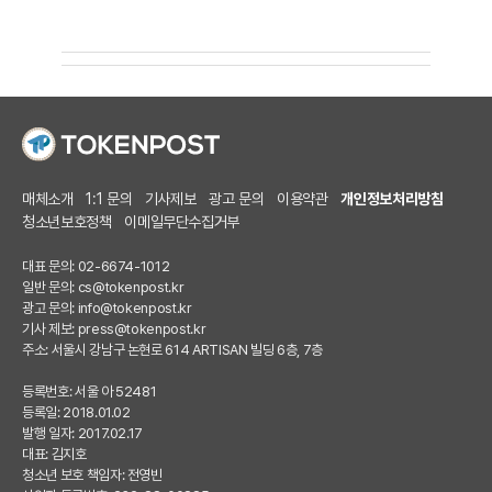
매체소개
1:1 문의
기사제보
광고 문의
이용약관
개인정보처리방침
청소년보호정책
이메일무단수집거부
대표 문의: 02-6674-1012
일반 문의:
cs@tokenpost.kr
광고 문의:
info@tokenpost.kr
기사 제보:
press@tokenpost.kr
주소: 서울시 강남구 논현로 614 ARTISAN 빌딩 6층, 7층
등록번호: 서울 아 52481
등록일: 2018.01.02
발행 일자: 2017.02.17
대표: 김지호
청소년 보호 책임자: 전영빈