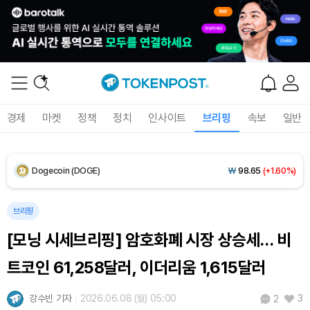
Solana (SOL)
₩
105,026
(+2.79%)
TRON (TRX)
₩
460.8
(-0.02%)
Hyperliquid (HYPE)
₩
76,471
(-1.66%)
경제
마켓
정책
정치
인사이트
브리핑
속보
일반
Dogecoin (DOGE)
₩
98.65
(+1.60%)
Bitcoin (BTC)
₩
91,465,061
(+1.25%)
브리핑
[모닝 시세브리핑] 암호화폐 시장 상승세… 비
트코인 61,258달러, 이더리움 1,615달러
강수빈 기자
2026.06.08 (월) 05:00
3
2