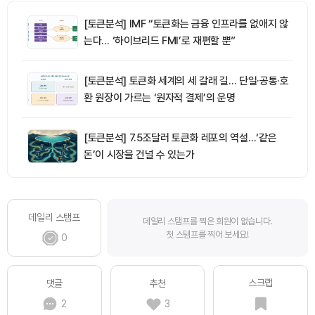
[토큰분석] IMF “토큰화는 금융 인프라를 없애지 않
는다… ‘하이브리드 FMI’로 재편할 뿐”
[토큰분석] 토큰화 세계의 세 갈래 길… 단일·공통·호
환 원장이 가르는 ‘원자적 결제’의 운명
[토큰분석] 7.5조달러 토큰화 레포의 역설…‘같은
돈’이 시장을 건널 수 있는가
데일리 스탬프
데일리 스탬프를 찍은 회원이 없습니다.
첫 스탬프를 찍어 보세요!
0
스크랩
댓글
추천
2
3