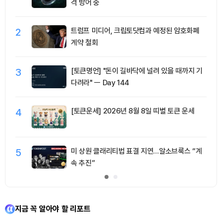
격 방어 중
2
트럼프 미디어, 크립토닷컴과 예정된 암호화폐
계약 철회
3
[토큰명언] "돈이 길바닥에 널려 있을 때까지 기
다려라" ㅡ Day 144
4
[토큰운세] 2026년 8월 8일 띠별 토큰 운세
5
미 상원 클래리티법 표결 지연…알소브룩스 “계
속 추진”
지금 꼭 알아야 할 리포트