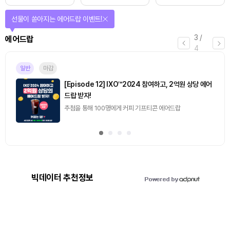
선물이 쏟아지는 에어드랍 이벤트!
3
/
에어드랍
4
일반
마감
[Episode 12] IXO™2024 참여하고, 2억원 상당 에어
드랍 받자!
추첨을 통해 100명에게 커피 기프티콘 에어드랍
빅데이터 추천정보