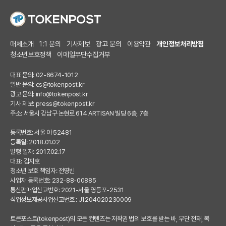
매체소개
1:1 문의
기사제보
광고 문의
이용약관
개인정보처리방침
청소년보호정책
이메일무단수집거부
대표 문의: 02-6674-1012
일반 문의:
cs@tokenpost.kr
광고 문의:
info@tokenpost.kr
기사 제보:
press@tokenpost.kr
주소: 서울시 강남구 논현로 614 ARTISAN 빌딩 6층, 7층
등록번호: 서울 아 52481
등록일: 2018.01.02
발행 일자: 2017.02.17
대표: 김지호
청소년 보호 책임자: 전영빈
사업자 등록번호: 232-88-00885
통신판매업신고번호: 2021-서울 영등포-2531
직업정보제공사업신고번호 : J1204020230009
토큰포스트(tokenpost)의 모든 컨텐츠는 저작권 법의 보호를 받는 바, 무단 전재, 복