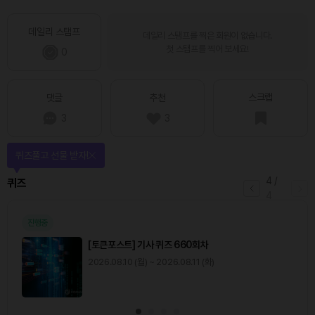
데일리 스탬프
데일리 스탬프를 찍은 회원이 없습니다.
첫 스탬프를 찍어 보세요!
0
스크랩
댓글
추천
3
3
퀴즈풀고 선물 받자!
4
/
퀴즈
4
진행중
[토큰포스트] 기사 퀴즈 660회차
2026.08.10 (월) ~ 2026.08.11 (화)