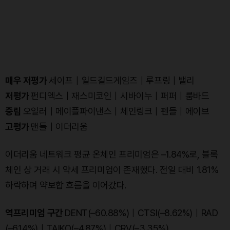
매우 저평가
세이프｜일드길드게임즈｜루프링｜밸리
저평가
펀디엑스｜재스미코인｜시바이누｜퍼퍼｜룸바드
중립
오일러｜메이플파이낸스｜체인링크｜펜들｜에이브
고평가
맨틀｜이더리움
이더리움 네트워크 평균 온체인 프리미엄은 –1.84%로, 블록
체인 상 거래 시 약세 프리미엄이 존재했다. 전일 대비 1.81%
하락하며 약보합 흐름을 이어갔다.
역프리미엄 구간
DENT(–60.88%)｜CTSI(–8.62%)｜RAD
(–6.14%)｜TAIKO(–4.87%)｜CRV(–3.35%)