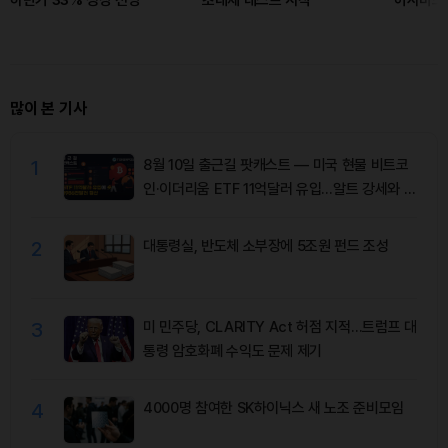
하반기 33% 성장 전망
초대제 테스트 시작
허사비스
많이 본 기사
1
8월 10일 출근길 팟캐스트 — 미국 현물 비트코
인·이더리움 ETF 11억달러 유입…알트 강세와 숏
청산 동반
2
대통령실, 반도체 소부장에 5조원 펀드 조성
3
미 민주당, CLARITY Act 허점 지적…트럼프 대
통령 암호화폐 수익도 문제 제기
4
4000명 참여한 SK하이닉스 새 노조 준비모임