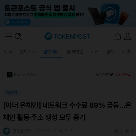
Tether USDt (USDT)
₩
1,408
(0.00%)
BNB (BNB)
₩
850,829
(+0.35%)
USDC (USDC)
₩
1,409
(0.00%)
토픽
전체기사
암호화폐
블록체인
테크
경제
마켓
XRP (XRP)
₩
1,452
(-0.44%)
Solana (SOL)
₩
107,916
(+0.27%)
TRON (TRX)
₩
465.7
(+0.29%)
암호화폐
[이더 온체인] 네트워크 수수료 89% 급등…온
Hyperliquid (HYPE)
₩
76,869
(-0.08%)
체인 활동·주소 생성 모두 증가
Dogecoin (DOGE)
₩
98.50
(-0.21%)
강수빈 기자
2025.10.30 (목) 10:27
3
3
Bitcoin (BTC)
₩
91,506,002
(+0.18%)