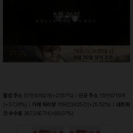
활성 주소
57만4162개(+27.67%)｜
신규 주소
15만6719개
(+37.26%)｜
거래 처리량
159만2425건(+25.52%)｜
네트워
크 수수료
267.24ETH(+89.07%)