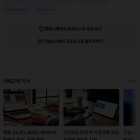
#온체인데이터
#토큰포스트
텔레그램에서 토큰포스트 속보 보기
구글뉴스에서 토큰포스트 팔로우하기
카테고리 기사
더보기
매출 35.6% 늘어난 데이터독,
가상자산·미국 주식 한곳에 모은
구글 딥마