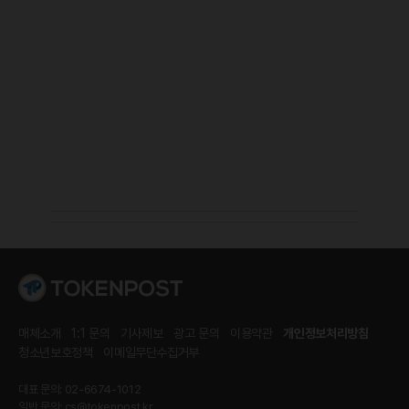
매체소개
1:1 문의
기사제보
광고 문의
이용약관
개인정보처리방침
청소년보호정책
이메일무단수집거부
대표 문의: 02-6674-1012
일반 문의:
cs@tokenpost.kr