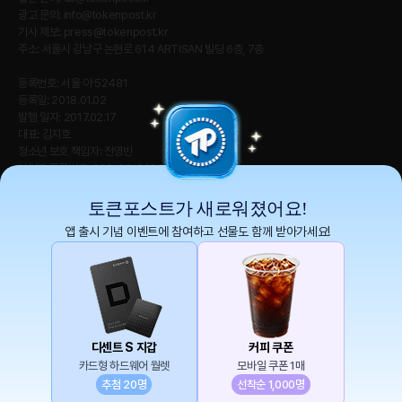
광고 문의:
info@tokenpost.kr
기사 제보:
press@tokenpost.kr
주소: 서울시 강남구 논현로 614 ARTISAN 빌딩 6층, 7층
등록번호: 서울 아 52481
등록일: 2018.01.02
발행 일자: 2017.02.17
대표: 김지호
청소년 보호 책임자: 전영빈
사업자 등록번호: 232-88-00885
통신판매업신고번호: 2021-서울 영등포-2531
직업정보제공사업신고번호 : J1204020230009
토큰포스트가 새로워졌어요!
앱 출시 기념 이벤트에 참여하고 선물도 함께 받아가세요!
토큰포스트(tokenpost)의 모든 컨텐츠는 저작권 법의 보호를 받는 바, 무단 전재, 복
사, 배포 등을 금합니다.
Copyright ⓒ 2026 토큰포스트. All Rights Reserved.
디센트 S 지갑
커피 쿠폰
카드형 하드웨어 월렛
모바일 쿠폰 1매
추첨 20명
선착순 1,000명