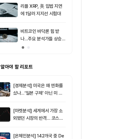
러 지지
리플 XRP, 美 입법 지연
9
[저녁 시세브리
에 1달러 지지선 시험대
폐 시장 상승세
인 64,971달
움 1,916달러
비트코인 바닥론 힘 받
10
브라질, 1만달
나…주요 분석가들 상승
부 암호화폐 송
신호 주목
4시간 지연
 알아야 할 리포트
[경제분석] 미국은 왜 엔화를
샀나…‘일본 구제’ 아닌 미 국
채·아시아 통화 방어전
[마켓분석] 세계에서 가장 소
외됐던 시장의 반격… 코스피
대규모 숏스퀴즈
[온체인분석] 142개국 중 De