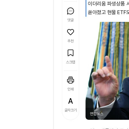
이더리움 파생상품 시
쏟아졌고 현물 ETF
댓글
추천
스크랩
인쇄
글자크기
연합뉴스