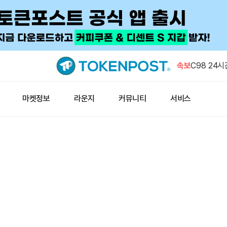
비트코인 1
스로 이체
속보
C98 24시
승
로빈후드 체인
마켓정보
라운지
커뮤니티
서비스
억달러 근
비트와이즈 C
코인에 수조
크립토퀀트
성 불투명”
비트코인 1
스로 이체
C98 24시
승