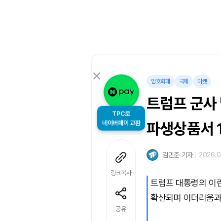
암호화폐
국제
마켓
트럼프 군사
TPC로
네이버페이 교환
파생상품서 1
김민준 기자
2026.0
링크복사
트럼프 대통령의 이란
확산되며 이더리움과
공유