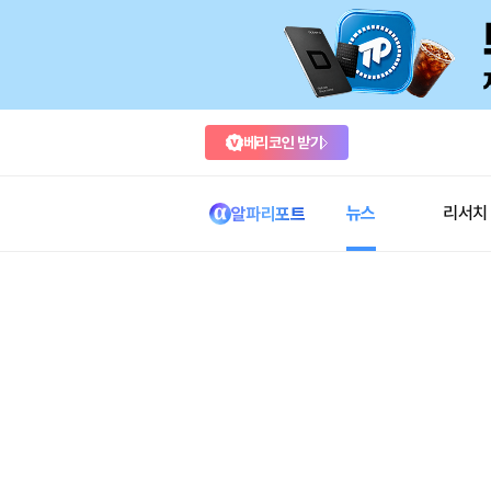
베리코인 받기
뉴스
리서치
알파리포트