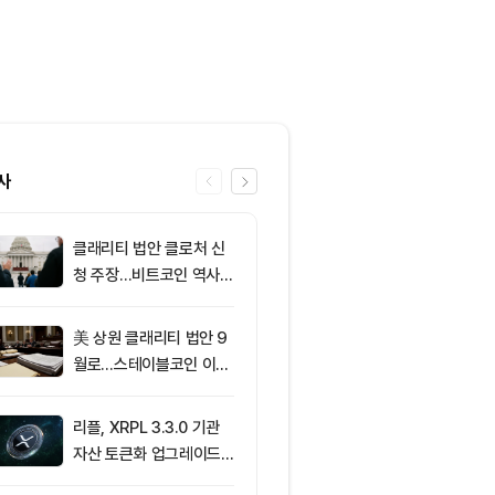
사
클래리티 법안 클로처 신
6
[오후 시세브리
청 주장…비트코인 역사가
폐 시장 혼조세
리조 X 게시물
인 64,883달
움 1,912달러
美 상원 클래리티 법안 9
7
[사설] 불확실
월로…스테이블코인 이자
된 시장, 결국 
가 최대 쟁점
부 가른다
리플, XRPL 3.3.0 기관
8
XRP ETF 자
자산 토큰화 업그레이드
각…비트코인·
추진…XRP 가격 1.03달
온도차