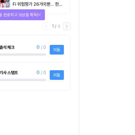
Fi 위험평가 26개국뿐… 한국
도 규제 경계 다시 그려야
을 완료하고 보상을 획득!
1
/
4
0
출석 체크
/ 0
이동
0
기사 스탬프
/ 0
이동