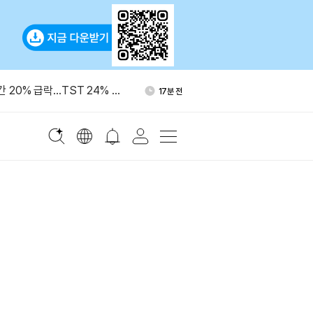
,000개, 익명 지갑서 바이낸
1시간 전
간 20% 급락…TST 24% 상
17분 전
, 출시 한 달여 만에 TVL 8
33분 전
접
IO “기관, 향후 10년 비트
35분 전
 달러 투입 가능”
 애널리스트 “비트코인 방향
37분 전
,000개, 익명 지갑서 바이낸
1시간 전
간 20% 급락…TST 24% 상
17분 전