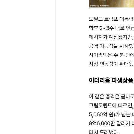
도널드 트럼프 대통령
향후 2~3주 내로 언
메시지가 예상됐지만, ‘O
공격 가능성을 시사했다
시가총액은 수 분 만에 
시장 변동성이 확대됐
이더리움 파생상품 시
이 같은 충격은 곧바
크립토퀀트에 따르면, 이
5,060억 원)가 넘는
9억6,800만 달러가
다시 드러냈다.