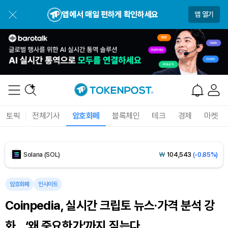
Bitcoin (BTC)
₩
91,731,663
(+0.18%)
앱에서 매일 편하게 확인하세요
앱 열기
Ethereum (ETH)
₩
2,700,606
(+1.41%)
Tether USDt (USDT)
₩
1,421
(-0.02%)
BNB (BNB)
₩
843,288
(-1.42%)
USDC (USDC)
₩
1,422
(0.00%)
토픽
전체기사
암호화폐
블록체인
테크
경제
마켓
XRP (XRP)
₩
1,491
(-2.31%)
Solana (SOL)
₩
104,543
(-0.85%)
TRON (TRX)
₩
466.8
(+0.47%)
암호화폐
인사이트
Coinpedia, 실시간 크립토 뉴스·가격 분석 강
Hyperliquid (HYPE)
₩
80,131
(+0.79%)
화…‘왜 중요한가’까지 짚는다