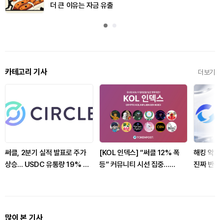
더 큰 이유는 자금 유출
카테고리 기사
더보기
써클, 2분기 실적 발표로 주가
[KOL 인덱스] “써클 12% 폭
해킹 악재
상승... USDC 유통량 19% 증
등” 커뮤니티 시선 집중…
진짜 반
가
USDC 발행·$ARC 토큰세일
시 의존도
실적 해석 확산 外
많이 본 기사