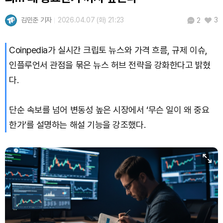
Dogecoin (DOGE)
₩
99.07
(-0.81%)
김민준 기자
2026.04.07 (화) 21:23
3
2
Bitcoin (BTC)
₩
91,731,663
(+0.18%)
Coinpedia가 실시간 크립토 뉴스와 가격 흐름, 규제 이슈,
인플루언서 관점을 묶은 뉴스 허브 전략을 강화한다고 밝혔
다.
단순 속보를 넘어 변동성 높은 시장에서 ‘무슨 일이 왜 중요
한가’를 설명하는 해설 기능을 강조했다.