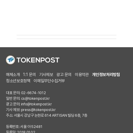
매체소개
1:1 문의
기사제보
광고 문의
이용약관
개인정보처리방침
청소년보호정책
이메일무단수집거부
대표 문의: 02-6674-1012
일반 문의:
cs@tokenpost.kr
광고 문의:
info@tokenpost.kr
기사 제보:
press@tokenpost.kr
주소: 서울시 강남구 논현로 614 ARTISAN 빌딩 6층, 7층
등록번호: 서울 아 52481
등록일: 2018.01.02