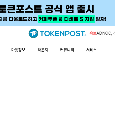
스트래티지,
25위권 재
속보
ADNOC,
리스크 고
톰 리 "고
마켓정보
라운지
커뮤니티
서비스
률 40% 아
리비아, 20
배럴 목표
하이프스트랫 
PURR 21
스트래티지,
25위권 재
ADNOC,
리스크 고