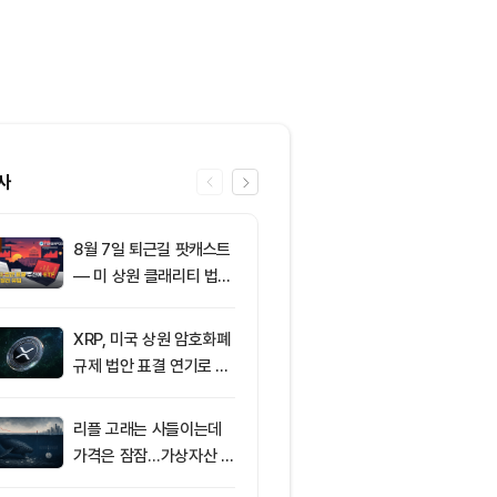
사
8월 7일 퇴근길 팟캐스트
6
미국 CLARIT
— 미 상원 클래리티 법안
결 9월로 연
표결 추진…비트코인 ET
지 1,638 BT
F 3일 연속 유입
XRP, 미국 상원 암호화폐
7
친암호화폐 진영
규제 법안 표결 연기로 급
당 경선서 뜻밖
락
래리티 법안 변
리플 고래는 사들이는데
8
[오후 뉴스브리
가격은 잠잠…가상자산 바
인 고래, 12억
닥 신호 주목
BTC 매입 및 