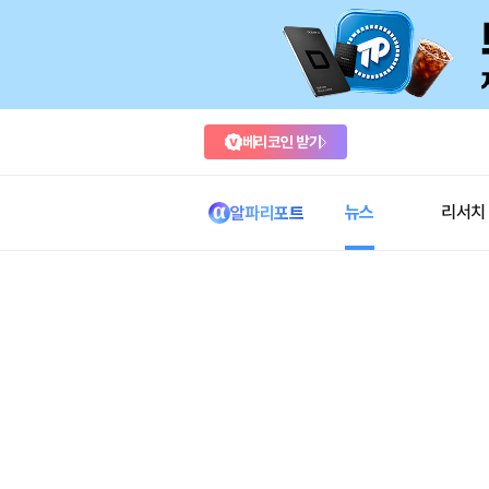
베리코인 받기
뉴스
리서치
알파리포트