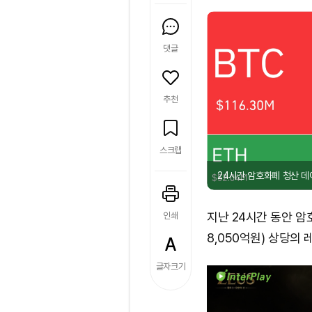
댓글
추천
스크랩
24시간 암호화폐 청산 데
지난 24시간 동안 암
인쇄
8,050억원) 상당의
글자크기