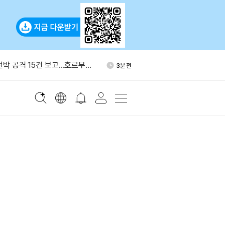
 델 제치고 미국 주식 거래량
15분 전
진입
 선박 공격 15건 보고…호르무즈
3분 전
조
용보고서 이후 9월 금리 인상 확
7분 전
래로"
30년대 초 원유 생산 200만
9분 전
DAT, 1,370만달러 들여
11분 전
0만개 매입
 델 제치고 미국 주식 거래량
15분 전
진입
 선박 공격 15건 보고…호르무즈
3분 전
조