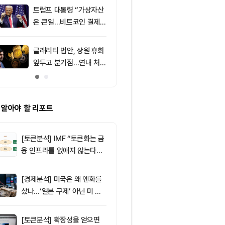
소식 外
트럼프 대통령 “가상자산
9
미 상원 크립토
은 큰일…비트코인 결제
연…홍콩·싱가
늘어”
경쟁력 커지나
클래리티 법안, 상원 휴회
10
토큰포스트, i
앞두고 분기점…연내 처리
이드 공식 앱 
불투명
쿠폰·디센트 S
캠페인
 알아야 할 리포트
[토큰분석] IMF “토큰화는 금
융 인프라를 없애지 않는다…
‘하이브리드 FMI’로 재편할
뿐”
[경제분석] 미국은 왜 엔화를
샀나…‘일본 구제’ 아닌 미 국
채·아시아 통화 방어전
[토큰분석] 확장성을 얻으면