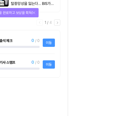
탈중앙성을 잃는다… BIS가
짚은 블록체인 ‘분열의 경제
을 완료하고 보상을 획득!
학’
1
/
4
0
출석 체크
/ 0
이동
0
기사 스탬프
/ 0
이동