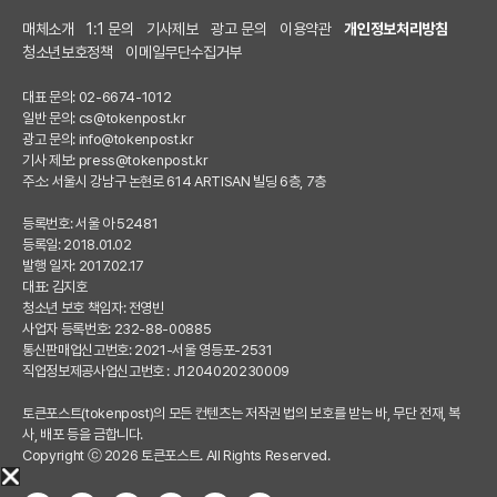
매체소개
1:1 문의
기사제보
광고 문의
이용약관
개인정보처리방침
청소년보호정책
이메일무단수집거부
대표 문의: 02-6674-1012
일반 문의:
cs@tokenpost.kr
광고 문의:
info@tokenpost.kr
기사 제보:
press@tokenpost.kr
주소: 서울시 강남구 논현로 614 ARTISAN 빌딩 6층, 7층
등록번호: 서울 아 52481
등록일: 2018.01.02
발행 일자: 2017.02.17
대표: 김지호
청소년 보호 책임자: 전영빈
사업자 등록번호: 232-88-00885
통신판매업신고번호: 2021-서울 영등포-2531
직업정보제공사업신고번호 : J1204020230009
토큰포스트(tokenpost)의 모든 컨텐츠는 저작권 법의 보호를 받는 바, 무단 전재, 복
사, 배포 등을 금합니다.
Copyright ⓒ 2026 토큰포스트. All Rights Reserved.