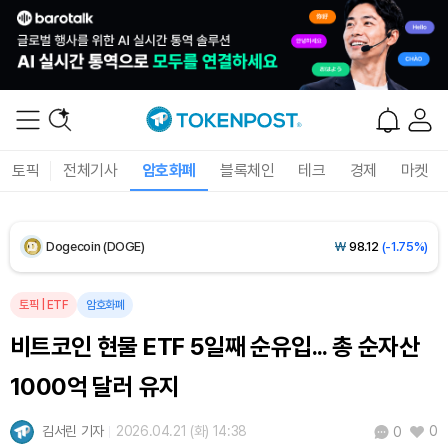
XRP (XRP)
₩
1,470
(-3.21%)
Solana (SOL)
₩
103,674
(-1.83%)
TRON (TRX)
₩
464.7
(-0.29%)
Hyperliquid (HYPE)
₩
79,471
(-1.73%)
토픽
전체기사
암호화폐
블록체인
테크
경제
마켓
Dogecoin (DOGE)
₩
98.12
(-1.75%)
Bitcoin (BTC)
₩
91,636,767
(-0.45%)
토픽
|
ETF
암호화폐
비트코인 현물 ETF 5일째 순유입... 총 순자산
1000억 달러 유지
김서린 기자
2026.04.21 (화) 14:38
0
0