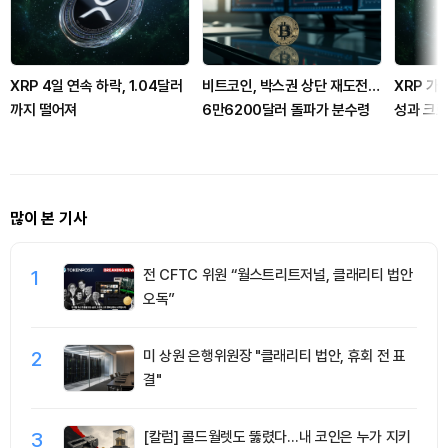
XRP 4일 연속 하락, 1.04달러
비트코인, 박스권 상단 재도전…
XRP 가
까지 떨어져
6만6200달러 돌파가 분수령
성과 크로
많이 본 기사
1
전 CFTC 위원 “월스트리트저널, 클래리티 법안
오독”
2
미 상원 은행위원장 "클래리티 법안, 휴회 전 표
결"
3
[칼럼] 콜드월렛도 뚫렸다…내 코인은 누가 지키