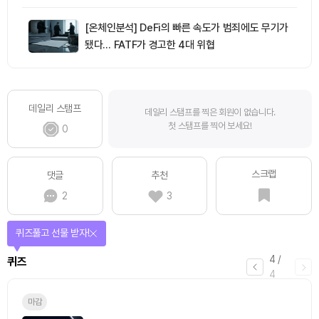
[온체인분석] DeFi의 빠른 속도가 범죄에도 무기가
됐다… FATF가 경고한 4대 위협
데일리 스탬프
데일리 스탬프를 찍은 회원이 없습니다.
첫 스탬프를 찍어 보세요!
0
스크랩
댓글
추천
2
3
퀴즈풀고 선물 받자!
4
/
퀴즈
4
마감