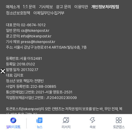
매체소개
1:1 문의
기사제보
광고 문의
이용약관
개인정보처리방침
청소년보호정책
이메일무단수집거부
대표 문의: 02-6674-1012
일반 문의:
cs@tokenpost.kr
광고 문의:
info@tokenpost.kr
기사 제보:
press@tokenpost.kr
주소: 서울시 강남구 논현로 614 ARTISAN 빌딩 6층, 7층
등록번호: 서울 아 52481
등록일: 2018.01.02
발행 일자: 2017.02.17
대표: 김지호
청소년 보호 책임자: 전영빈
사업자 등록번호: 232-88-00885
통신판매업신고번호: 2021-서울 영등포-2531
직업정보제공사업신고번호 : J1204020230009
토큰포스트(tokenpost)의 모든 컨텐츠는 저작권 법의 보호를 받는 바, 무단 전재, 복
사, 배포 등을 금합니다.
Copyright ⓒ 2026 토큰포스트. All Rights Reserved.
알파리포트
뉴스
리서치
속보
토큰앱스