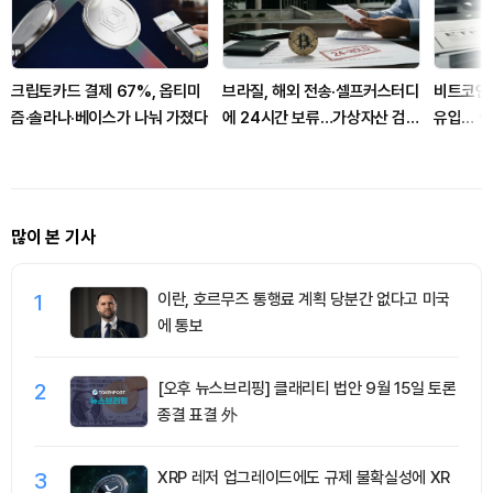
크립토카드 결제 67%, 옵티미
브라질, 해외 전송·셀프커스터디
비트코인 
즘·솔라나·베이스가 나눠 가졌다
에 24시간 보류…가상자산 검증
유입… 
강화
극
많이 본 기사
1
이란, 호르무즈 통행료 계획 당분간 없다고 미국
에 통보
2
[오후 뉴스브리핑] 클래리티 법안 9월 15일 토론
종결 표결 外
3
XRP 레저 업그레이드에도 규제 불확실성에 XR