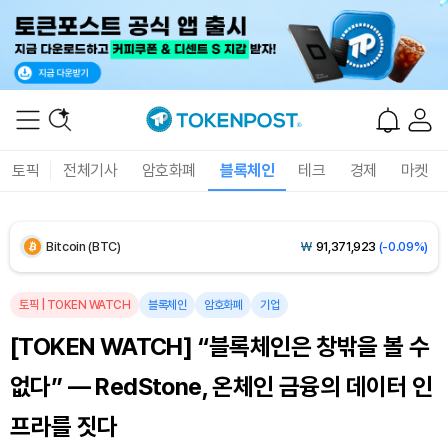
Solana (SOL)
₩
107,682
(+2.15%)
TRON (TRX)
₩
463.7
(+0.19%)
Hyperliquid (HYPE)
₩
76,856
(-0.28%)
토픽
전체기사
암호화폐
블록체인
테크
경제
마켓
Dogecoin (DOGE)
₩
98.72
(-0.25%)
Bitcoin (BTC)
₩
91,371,923
(-0.09%)
토픽
|
TOKEN WATCH
블록체인
암호화폐
기업
[TOKEN WATCH] “블록체인은 창밖을 볼 수
없다” — RedStone, 온체인 금융의 데이터 인
프라를 짓다