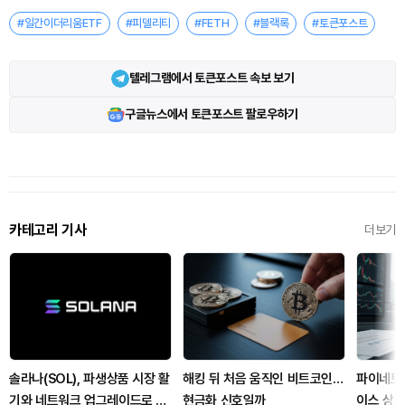
#일간이더리움ETF
#피델리티
#FETH
#블랙록
#토큰포스트
텔레그램에서 토큰포스트 속보 보기
구글뉴스에서 토큰포스트 팔로우하기
카테고리 기사
더보기
솔라나(SOL), 파생상품 시장 활
해킹 뒤 처음 움직인 비트코인…
파이네트
기와 네트워크 업그레이드로 주
현금화 신호일까
이스 상