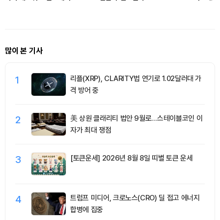
목받아
유틸리티
많이 본 기사
1
리플(XRP), CLARITY법 연기로 1.02달러대 가
격 방어 중
2
美 상원 클래리티 법안 9월로…스테이블코인 이
자가 최대 쟁점
3
[토큰운세] 2026년 8월 8일 띠별 토큰 운세
4
트럼프 미디어, 크로노스(CRO) 딜 접고 에너지
합병에 집중