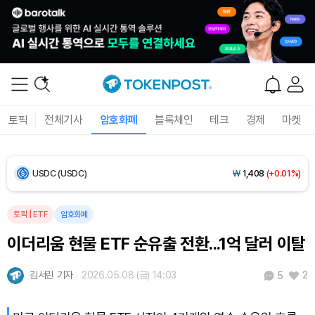
Ethereum (ETH)
₩
2,697,415
(+0.39%)
Tether USDt (USDT)
₩
1,407
(+0.02%)
BNB (BNB)
₩
836,427
(+1.05%)
토픽
전체기사
암호화폐
블록체인
테크
경제
마켓
USDC (USDC)
₩
1,408
(+0.01%)
XRP (XRP)
₩
1,457
(+0.46%)
Solana (SOL)
₩
105,280
(+2.25%)
토픽
|
ETF
암호화폐
이더리움 현물 ETF 순유출 전환...1억 달러 이탈
TRON (TRX)
₩
461.0
(+0.18%)
김서린 기자
2026.05.08 (금) 14:03
2
5
Hyperliquid (HYPE)
₩
76,825
(-3.02%)