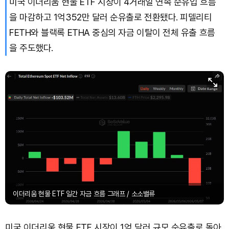
미국 이더리움 현물 ETF 시장이 4거래일 연속 순유입 흐름
Dogecoin (DOGE)
₩
98.99
(+1.42%)
을 마감하고 1억352만 달러 순유출로 전환됐다. 피델리티
Bitcoin (BTC)
₩
91,443,495
(+0.65%)
FETH와 블랙록 ETHA 중심의 자금 이탈이 전체 유출 흐름
을 주도했다.
이더리움 현물 ETF 일간 자금 흐름 그래프 / 소소밸류
미국 이더리움 현물 ETF 시장이 1억 달러 규모 순유출로 돌아