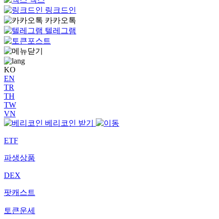
링크드인
카카오톡
텔레그램
KO
EN
TR
TH
TW
VN
베리코인 받기
ETF
파생상품
DEX
팟캐스트
토큰운세