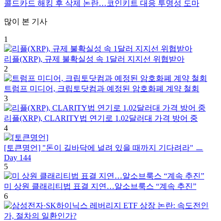
콜드카드 해킹 후 삭제 논란…코인키트 대응 투명성 도마
많이 본 기사
1
리플(XRP), 규제 불확실성 속 1달러 지지선 위협받아
2
트럼프 미디어, 크립토닷컴과 예정된 암호화폐 계약 철회
3
리플(XRP), CLARITY법 연기로 1.02달러대 가격 방어 중
4
[토큰명언] "돈이 길바닥에 널려 있을 때까지 기다려라" ㅡ
Day 144
5
미 상원 클래리티법 표결 지연…알소브룩스 “계속 추진”
6