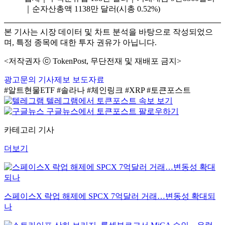
｜순자산총액 1138만 달러(시총 0.52%)
본 기사는 시장 데이터 및 차트 분석을 바탕으로 작성되었으
며, 특정 종목에 대한 투자 권유가 아닙니다.
<저작권자 ⓒ TokenPost, 무단전재 및 재배포 금지>
광고문의
기사제보
보도자료
#알트현물ETF
#솔라나
#체인링크
#XRP
#토큰포스트
텔레그램에서 토큰포스트 속보 보기
구글뉴스에서 토큰포스트 팔로우하기
카테고리 기사
더보기
스페이스X 락업 해제에 SPCX 7억달러 거래…변동성 확대되
나