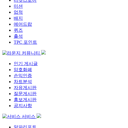
티켓스토어
미션
업적
배지
에어드랍
퀴즈
출석
TPC 포인트
커뮤니티
인기 게시글
암호화폐
손익인증
차트분석
자유게시판
질문게시판
홍보게시판
공지사항
서비스
알파리포트