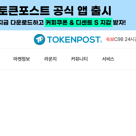
비트코인 1
스로 이체
속보
C98 24시
승
로빈후드 체인
마켓정보
라운지
커뮤니티
서비스
억달러 근
비트와이즈 C
코인에 수조
크립토퀀트
성 불투명”
비트코인 1
스로 이체
C98 24시
승