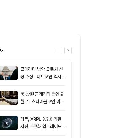
사
클래리티 법안 클로처 신
6
[오후 시세브리
청 주장…비트코인 역사가
폐 시장 혼조세
리조 X 게시물
인 64,883달
움 1,912달러
美 상원 클래리티 법안 9
7
[사설] 불확실
월로…스테이블코인 이자
된 시장, 결국 
가 최대 쟁점
부 가른다
리플, XRPL 3.3.0 기관
8
XRP ETF 자
자산 토큰화 업그레이드
각…비트코인·
추진…XRP 가격 1.03달
온도차