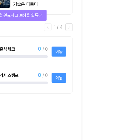
기술은 다르다
을 완료하고 보상을 획득!
1
/
4
0
출석 체크
/ 0
이동
0
기사 스탬프
/ 0
이동