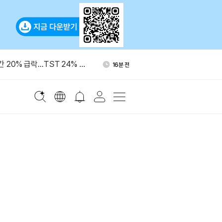
,000개, 익명 지갑서 바이낸
1시간 전
간 20% 급락…TST 24% 상
16분 전
, 출시 한 달여 만에 TVL 8
32분 전
접
IO “기관, 향후 10년 비트
34분 전
 달러 투입 가능”
 애널리스트 “비트코인 방향
36분 전
,000개, 익명 지갑서 바이낸
1시간 전
간 20% 급락…TST 24% 상
16분 전