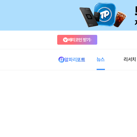
베리코인 받기
뉴스
리서치
알파리포트