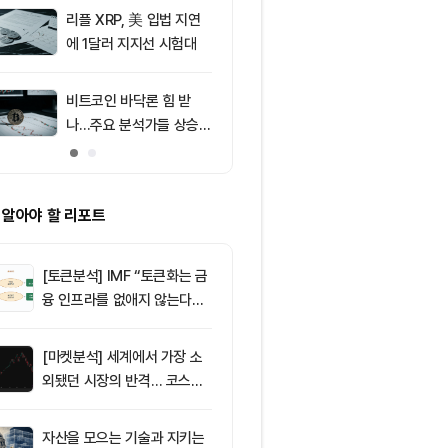
러 지지
리플 XRP, 美 입법 지연
9
[저녁 시세브리
에 1달러 지지선 시험대
폐 시장 상승세
인 64,971달
움 1,916달러
비트코인 바닥론 힘 받
10
브라질, 1만달
나…주요 분석가들 상승
부 암호화폐 송
신호 주목
4시간 지연
 알아야 할 리포트
[토큰분석] IMF “토큰화는 금
융 인프라를 없애지 않는다…
‘하이브리드 FMI’로 재편할
뿐”
[마켓분석] 세계에서 가장 소
외됐던 시장의 반격… 코스피
대규모 숏스퀴즈
자산을 모으는 기술과 지키는