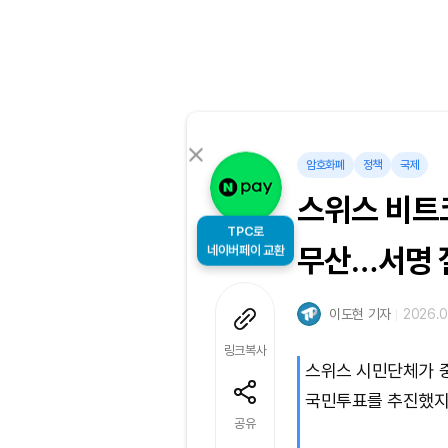
암호화폐
정책
국제
스위스 비트
TPC로
네이버페이 교환
무산…서명 
이도현 기자
2026.0
링크복사
스위스 시민단체가 
국민투표를 추진했지
공유