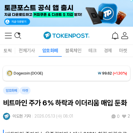
XRP (XRP)
₩
1,476
(-1.17%)
Solana (SOL)
₩
105,037
(+0.56%)
TRON (TRX)
₩
467.1
(+0.24%)
토픽
전체기사
암호화폐
블록체인
테크
경제
마켓
Hyperliquid (HYPE)
₩
80,854
(+2.89%)
Dogecoin (DOGE)
₩
99.62
(+1.30%)
Bitcoin (BTC)
₩
92,643,652
(+0.80%)
암호화폐
마켓
비트마인 주가 6% 하락과 이더리움 매입 둔화
이도현 기자
2026.05.13 (수) 08:01
2
0