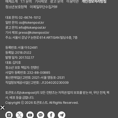
매체소개
1:1 문의
기사제보
광고 문의
이용약관
개인정보처리방침
청소년보호정책
이메일무단수집거부
대표 문의: 02-6674-1012
일반 문의:
cs@tokenpost.kr
광고 문의:
info@tokenpost.kr
기사 제보:
press@tokenpost.kr
주소: 서울시 강남구 논현로 614 ARTISAN 빌딩 6층, 7층
등록번호: 서울 아 52481
등록일: 2018.01.02
발행 일자: 2017.02.17
대표: 김지호
청소년 보호 책임자: 전영빈
사업자 등록번호: 232-88-00885
통신판매업신고번호: 2021-서울 영등포-2531
직업정보제공사업신고번호 : J1204020230009
토큰포스트(tokenpost)의 모든 컨텐츠는 저작권 법의 보호를 받는 바, 무단 전재, 복
사, 배포 등을 금합니다.
Copyright ⓒ 2026 토큰포스트. All Rights Reserved.