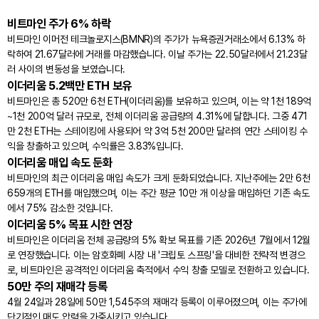
비트마인 주가 6% 하락
비트마인 이머전 테크놀로지스(BMNR)의 주가가 뉴욕증권거래소에서 6.13% 하
락하여 21.67달러에 거래를 마감했습니다. 이날 주가는 22.50달러에서 21.23달
러 사이의 변동성을 보였습니다.
이더리움 5.2백만 ETH 보유
비트마인은 총 520만 6천 ETH(이더리움)를 보유하고 있으며, 이는 약 1천 189억
~1천 200억 달러 규모로, 전체 이더리움 공급량의 4.31%에 달합니다. 그중 471
만 2천 ETH는 스테이킹에 사용되어 약 3억 5천 200만 달러의 연간 스테이킹 수
익을 창출하고 있으며, 수익률은 3.83%입니다.
이더리움 매입 속도 둔화
비트마인의 최근 이더리움 매입 속도가 크게 둔화되었습니다. 지난주에는 2만 6천
659개의 ETH를 매입했으며, 이는 주간 평균 10만 개 이상을 매입하던 기존 속도
에서 75% 감소한 것입니다.
이더리움 5% 목표 시한 연장
비트마인은 이더리움 전체 공급량의 5% 확보 목표를 기존 2026년 7월에서 12월
로 연장했습니다. 이는 암호화폐 시장 내 '크립토 스프링'을 대비한 전략적 변경으
로, 비트마인은 공격적인 이더리움 축적에서 수익 창출 모델로 전환하고 있습니다.
50만 주의 재매각 등록
4월 24일과 28일에 50만 1,545주의 재매각 등록이 이루어졌으며, 이는 주가에
단기적인 매도 압력을 가중시키고 있습니다.