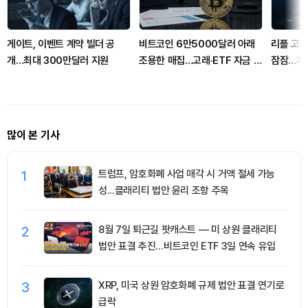
게이트, 이벤트 계약 빌더 공
비트코인 6만5000달러 아래
리플 고
개…최대 300만달러 지원
조용한 매집…고래·ETF 자금 유
잠잠…가
입 확대
많이 본 기사
1
트럼프, 암호화폐 사업 매각 시 거액 절세 가능
성...클래리티 법안 윤리 조항 주목
2
8월 7일 퇴근길 팟캐스트 — 미 상원 클래리티
법안 표결 추진…비트코인 ETF 3일 연속 유입
3
XRP, 미국 상원 암호화폐 규제 법안 표결 연기로
급락