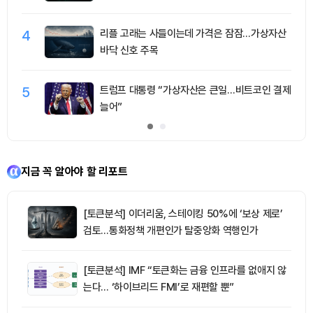
4
리플 고래는 사들이는데 가격은 잠잠…가상자산
바닥 신호 주목
5
트럼프 대통령 “가상자산은 큰일…비트코인 결제
늘어”
지금 꼭 알아야 할 리포트
[토큰분석] 이더리움, 스테이킹 50%에 ‘보상 제로’
검토…통화정책 개편인가 탈중앙화 역행인가
[토큰분석] IMF “토큰화는 금융 인프라를 없애지 않
는다… ‘하이브리드 FMI’로 재편할 뿐”