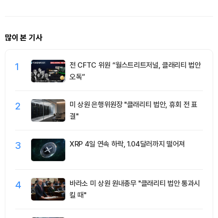
많이 본 기사
1
전 CFTC 위원 “월스트리트저널, 클래리티 법안
오독”
2
미 상원 은행위원장 "클래리티 법안, 휴회 전 표
결"
3
XRP 4일 연속 하락, 1.04달러까지 떨어져
4
바라소 미 상원 원내총무 "클래리티 법안 통과시
킬 때"