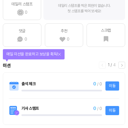
데일리 스탬프
데일리 스탬프를 찍은 회원이 없습니다.
첫 스탬프를 찍어 보세요!
0
스크랩
댓글
추천
0
0
매일 미션을 완료하고 보상을 획득!
1
/
4
미션
0
출석 체크
/ 0
이동
0
기사 스탬프
/ 0
이동