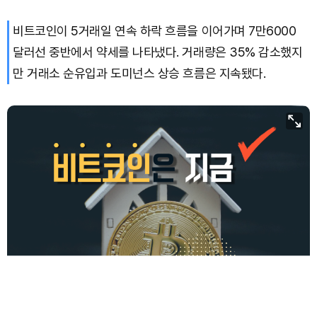
비트코인이 5거래일 연속 하락 흐름을 이어가며 7만6000
TRON (TRX)
₩
465.1
(-0.06%)
달러선 중반에서 약세를 나타냈다. 거래량은 35% 감소했지
Hyperliquid (HYPE)
₩
79,937
(-1.16%)
만 거래소 순유입과 도미넌스 상승 흐름은 지속됐다.
Dogecoin (DOGE)
₩
98.08
(-1.39%)
Bitcoin (BTC)
₩
91,411,367
(-0.53%)