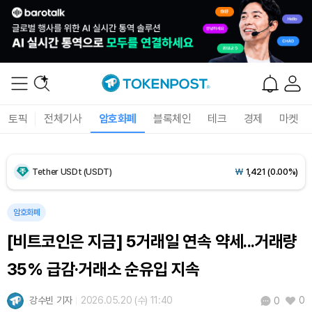
Dogecoin (DOGE)
₩
98.08
(-1.39%)
Bitcoin (BTC)
₩
91,411,367
(-0.53%)
토픽
전체기사
암호화폐
블록체인
테크
경제
마켓
Ethereum (ETH)
₩
2,707,483
(-0.19%)
Tether USDt (USDT)
₩
1,421
(0.00%)
BNB (BNB)
₩
841,381
(-0.22%)
암호화폐
[비트코인은 지금] 5거래일 연속 약세...거래량
USDC (USDC)
₩
1,422
(0.00%)
35% 급감·거래소 순유입 지속
XRP (XRP)
₩
1,471
(-2.53%)
강수빈 기자
2026.05.20 (수) 11:40
0
0
Solana (SOL)
₩
103,296
(-1.70%)