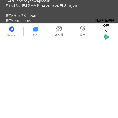
기사 제보:
press@tokenpost.kr
주소: 서울시 강남구 논현로 614 ARTISAN 빌딩 6층, 7층
등록번호: 서울 아 52481
NEW! 토큰운세
등록일: 2018.01.02
오픈!
발행 일자: 2017.02.17
대표: 김지호
알파리포트
뉴스
리서치
속보
청소년 보호 책임자: 전영빈
사업자 등록번호: 232-88-00885
토큰운세
통신판매업신고번호: 2021-서울 영등포-2531
직업정보제공사업신고번호 : J1204020230009
토큰포스트(tokenpost)의 모든 컨텐츠는 저작권 법의 보호를 받는 바, 무단 전재, 복
사, 배포 등을 금합니다.
Copyright ⓒ 2026 토큰포스트. All Rights Reserved.