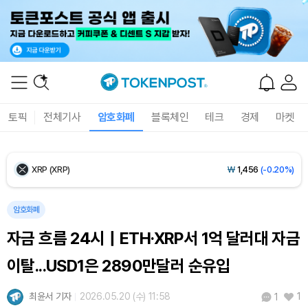
Ethereum (ETH)
₩
2,706,850
(+0.40%)
Tether USDt (USDT)
₩
1,408
(0.00%)
BNB (BNB)
₩
849,519
(+0.27%)
토픽
전체기사
암호화폐
블록체인
테크
경제
마켓
USDC (USDC)
₩
1,409
(0.00%)
XRP (XRP)
₩
1,456
(-0.20%)
Solana (SOL)
₩
108,172
(+1.14%)
암호화폐
자금 흐름 24시｜ETH·XRP서 1억 달러대 자금
TRON (TRX)
₩
464.7
(-0.06%)
이탈...USD1은 2890만달러 순유입
Hyperliquid (HYPE)
₩
76,295
(-1.11%)
최윤서 기자
2026.05.20 (수) 11:58
1
1
Dogecoin (DOGE)
₩
98.43
(-0.03%)