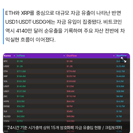
ETH와 XRP를 중심으로 대규모 자금 유출이 나타난 반면
Bitcoin (BTC)
₩
91,659,782
(+0.46%)
USD1·USDT·USDG에는 자금 유입이 집중됐다. 비트코인
역시 4140만 달러 순유출을 기록하며 주요 자산 전반에 차
익실현 흐름이 이어졌다.
24시간 기준 시가총액 상위 15개 암호화폐 자금 유출입 현황 / 크립토미터