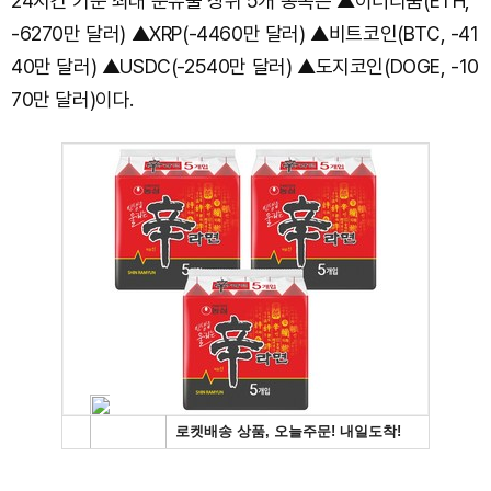
24시간 기준 최대 순유출 상위 5개 종목은 ▲이더리움(ETH,
-6270만 달러) ▲XRP(-4460만 달러) ▲비트코인(BTC, -41
40만 달러) ▲USDC(-2540만 달러) ▲도지코인(DOGE, -10
70만 달러)이다.