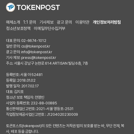
매체소개
1:1 문의
기사제보
광고 문의
이용약관
개인정보처리방침
청소년보호정책
이메일무단수집거부
대표 문의: 02-6674-1012
일반 문의:
cs@tokenpost.kr
광고 문의:
info@tokenpost.kr
기사 제보:
press@tokenpost.kr
주소: 서울시 강남구 논현로 614 ARTISAN 빌딩 6층, 7층
등록번호: 서울 아 52481
등록일: 2018.01.02
발행 일자: 2017.02.17
대표: 김지호
청소년 보호 책임자: 전영빈
사업자 등록번호: 232-88-00885
통신판매업신고번호: 2021-서울 영등포-2531
직업정보제공사업신고번호 : J1204020230009
토큰포스트(tokenpost)의 모든 컨텐츠는 저작권 법의 보호를 받는 바, 무단 전재, 복
사, 배포 등을 금합니다.