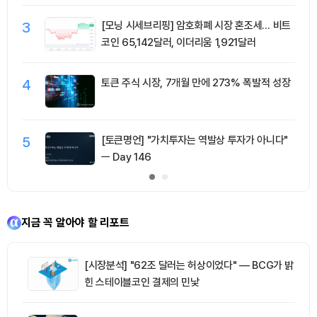
3
[모닝 시세브리핑] 암호화폐 시장 혼조세… 비트
코인 65,142달러, 이더리움 1,921달러
4
토큰 주식 시장, 7개월 만에 273% 폭발적 성장
5
[토큰명언] "가치투자는 역발상 투자가 아니다"
ㅡ Day 146
지금 꼭 알아야 할 리포트
[시장분석] "62조 달러는 허상이었다" — BCG가 밝
힌 스테이블코인 결제의 민낯