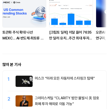
토큰화 주식 확대 나선
[크립토 딜북] 이달 들어 7635
오픈AI 
MEXC… AI·반도체·희토류 등
만 달러 유치...주간 최대 투자
연구자, 
미국 주식 5종 추가
옐로카드
다
많이 본 기사
1
머스크 “미래 모든 자동차에 스타링크 탑재”
2
그레이스케일 “CLARITY 법안 불발시 美 암호
화폐 투자 해외로 이동 가능”