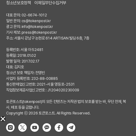
청소년보호정책
이메일무단수집거부
대표 문의: 02-6674-1012
일반 문의:
cs@tokenpost.kr
광고 문의:
info@tokenpost.kr
기사 제보:
press@tokenpost.kr
주소: 서울시 강남구 논현로 614 ARTISAN 빌딩 6층, 7층
등록번호: 서울 아 52481
등록일: 2018.01.02
발행 일자: 2017.02.17
대표: 김지호
청소년 보호 책임자: 전영빈
사업자 등록번호: 232-88-00885
통신판매업신고번호: 2021-서울 영등포-2531
직업정보제공사업신고번호 : J1204020230009
토큰포스트(tokenpost)의 모든 컨텐츠는 저작권 법의 보호를 받는 바, 무단 전재, 복
사, 배포 등을 금합니다.
Copyright ⓒ 2026 토큰포스트. All Rights Reserved.