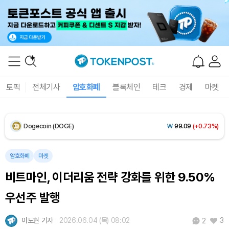
XRP (XRP)
₩
1,447
(-2.47%)
Solana (SOL)
₩
104,454
(+0.25%)
TRON (TRX)
₩
466.3
(+0.18%)
토픽
전체기사
암호화폐
블록체인
테크
경제
마켓
Hyperliquid (HYPE)
₩
77,007
(-3.95%)
Dogecoin (DOGE)
₩
99.09
(+0.73%)
Bitcoin (BTC)
₩
92,206,721
(+0.18%)
암호화폐
마켓
비트마인, 이더리움 전략 강화를 위한 9.50%
우선주 발행
이도현 기자
2026.06.04 (목) 08:02
3
2