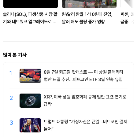
솔라나(SOL), 파생상품 시장 활
원/달러 환율 1410원대 진입,
씨젠, 2
기와 네트워크 업그레이드로 주
달러 매도 물량 증가 영향
급증...
목받아
많이 본 기사
1
8월 7일 퇴근길 팟캐스트 — 미 상원 클래리티
법안 표결 추진…비트코인 ETF 3일 연속 유입
2
XRP, 미국 상원 암호화폐 규제 법안 표결 연기로
급락
3
트럼프 대통령 “가상자산은 큰일…비트코인 결제
늘어”