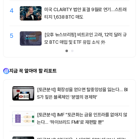
4
미국 CLARITY 법안 표결 9월로 연기…스트래
티지 1,638 BTC 매도
5
[오후 뉴스브리핑] 비트코인 고래, 12억 달러 규
모 BTC 매입 및 ETF 유입 소식 外
지금 꼭 알아야 할 리포트
[토큰분석] 확장성을 얻으면 탈중앙성을 잃는다… BI
S가 짚은 블록체인 ‘분열의 경제학’
[토큰분석] IMF “토큰화는 금융 인프라를 없애지 않
는다… ‘하이브리드 FMI’로 재편할 뿐”