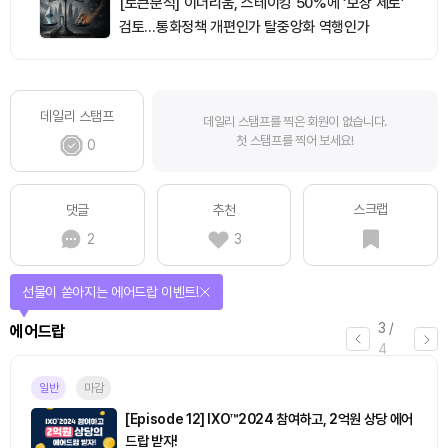
[토큰분석] 이더리움, 스테이킹 50%에 ‘보상 제로’
검토…통화정책 개편인가 탈중앙화 역행인가
데일리 스탬프
데일리 스탬프를 찍은 회원이 없습니다.
첫 스탬프를 찍어 보세요!
0
스크랩
댓글
추천
2
3
선물이 쏟아지는 에어드랍 이벤트!
3
/
에어드랍
4
일반
마감
[Episode 12] IXO™2024 참여하고, 2억원 상당 에어
드랍 받자!