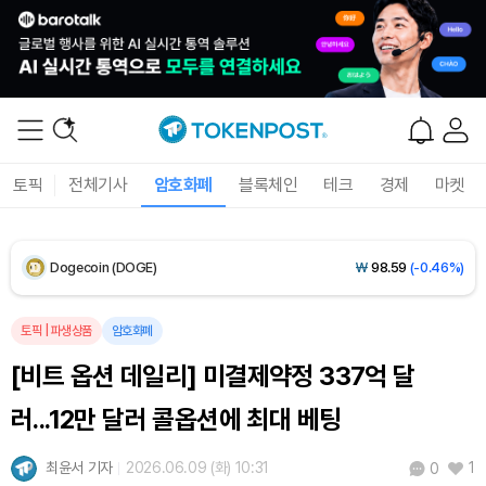
XRP (XRP)
₩
1,455
(-0.20%)
Solana (SOL)
₩
107,535
(+2.10%)
TRON (TRX)
₩
463.8
(+0.59%)
토픽
전체기사
암호화폐
블록체인
테크
경제
마켓
Hyperliquid (HYPE)
₩
76,924
(-0.02%)
Dogecoin (DOGE)
₩
98.59
(-0.46%)
Bitcoin (BTC)
₩
91,188,881
(-0.31%)
토픽
|
파생상품
암호화폐
[비트 옵션 데일리] 미결제약정 337억 달
러...12만 달러 콜옵션에 최대 베팅
최윤서 기자
2026.06.09 (화) 10:31
1
0