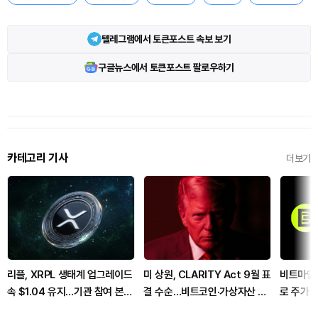
텔레그램에서 토큰포스트 속보 보기
구글뉴스에서 토큰포스트 팔로우하기
카테고리 기사
더보기
리플, XRPL 생태계 업그레이드
미 상원, CLARITY Act 9월 표
비트마인,
속 $1.04 유지…기관 참여 본격
결 수순…비트코인·가상자산 규
로 주가 
화
제 분수령