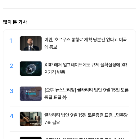
많이 본 기사
1
이란, 호르무즈 통행료 계획 당분간 없다고 미국
에 통보
2
XRP 레저 업그레이드에도 규제 불확실성에 XR
P 가격 변동
3
[오후 뉴스브리핑] 클래리티 법안 9월 15일 토론
종결 표결 外
4
클래리티 법안 9월 15일 토론종결 표결…민주당
7표 필요