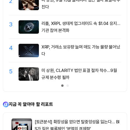
2
미 상원, 9월 15일 클래리티 법안 절차 표결에 부
친다
3
리플, XRPL 생태계 업그레이드 속 $1.04 유지…
기관 참여 본격화
4
XRP, 거래소 보유량 늘며 매도 가능 물량 불어났
다
5
미 상원, CLARITY 법안 표결 절차 착수…9월
규제 분수령 될까
지금 꼭 알아야 할 리포트
[토큰분석] 확장성을 얻으면 탈중앙성을 잃는다… BI
S가 짚은 블록체인 ‘분열의 경제학’