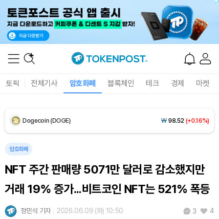
XRP (XRP)
₩
1,458
(+0.70%)
Solana (SOL)
₩
106,665
(+2.63%)
TRON (TRX)
₩
463.7
(+0.54%)
토픽
전체기사
암호화폐
블록체인
테크
경제
마켓
Hyperliquid (HYPE)
₩
77,529
(+1.62%)
Dogecoin (DOGE)
₩
98.52
(+0.16%)
Bitcoin (BTC)
₩
91,274,678
(-0.09%)
암호화폐
NFT 주간 판매량 5071만 달러로 감소했지만
거래 19% 증가...비트코인 NFT는 521% 폭등
정민석 기자
2026.06.09 (화) 10:50
4
3