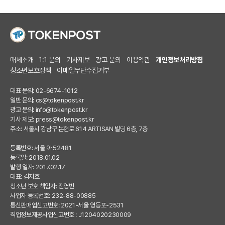
매체소개
1:1 문의
기사제보
광고 문의
이용약관
개인정보처리방침
청소년보호정책
이메일무단수집거부
대표 문의: 02-6674-1012
일반 문의:
cs@tokenpost.kr
광고 문의:
info@tokenpost.kr
기사 제보:
press@tokenpost.kr
주소: 서울시 강남구 논현로 614 ARTISAN 빌딩 6층, 7층
등록번호: 서울 아 52481
등록일: 2018.01.02
발행 일자: 2017.02.17
대표: 김지호
청소년 보호 책임자: 전영빈
사업자 등록번호: 232-88-00885
통신판매업신고번호: 2021-서울 영등포-2531
직업정보제공사업신고번호 : J1204020230009