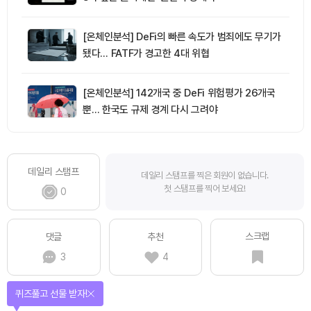
[온체인분석] DeFi의 빠른 속도가 범죄에도 무기가
됐다… FATF가 경고한 4대 위협
[온체인분석] 142개국 중 DeFi 위험평가 26개국
뿐… 한국도 규제 경계 다시 그려야
데일리 스탬프
데일리 스탬프를 찍은 회원이 없습니다.
첫 스탬프를 찍어 보세요!
0
스크랩
댓글
추천
3
4
퀴즈풀고 선물 받자!