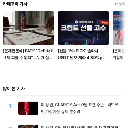
카테고리 기사
더보기
[온체인분석] FATF "DeFi라고
[선물 고수 PICK] 솔라나
[온체인분석
규제 피할 수 없다"… 누가 실제
USDT 담보 계좌 4.89%p 급
위험평가 
통제하는지가 핵심
감...XRP 포지션 소폭 확대
제 경계 
많이 본 기사
1
미 상원, CLARITY Act 9월 표결 수순…비트코
인·가상자산 규제 분수령