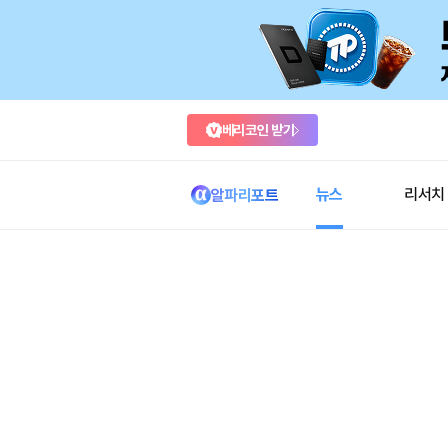
베리코인 받기
뉴스
리서치
알파리포트