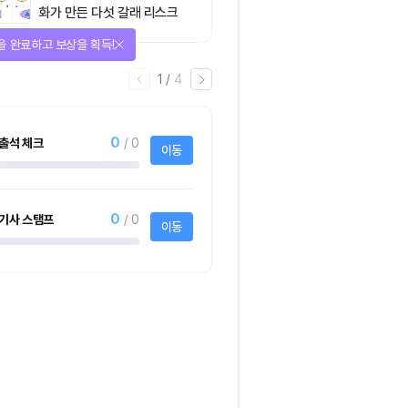
화가 만든 다섯 갈래 리스크
을 완료하고 보상을 획득!
1
/
4
0
출석 체크
/ 0
이동
0
기사 스탬프
/ 0
이동