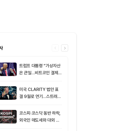
사
트럼프 대통령 “가상자산
6
미 상원 크립토
은 큰일…비트코인 결제
연…홍콩·싱가
늘어”
경쟁력 커지나
미국 CLARITY 법안 표
7
XRPL 3.3.0
결 9월로 연기…스트래티
프라이버시 강
지 1,638 BTC 매도
P는 약세
코스피·코스닥 동반 하락,
8
[자정 뉴스브리
외국인 매도세와 대외 불
인 고래 12억달
안 영향
TF 7.5억달러