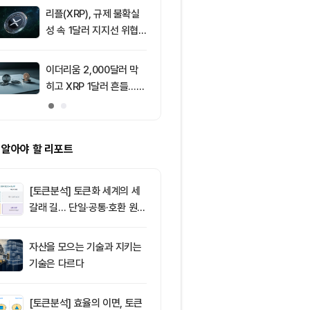
리플(XRP), 규제 불확실
9
美 상원, CLAR
성 속 1달러 지지선 위협
표결 연기…홍
받아
반사이익 주목
이더리움 2,000달러 막
10
XRP, ETF 
히고 XRP 1달러 흔들…알
다…1달러 지
트코인 선별 장세 강화
 알아야 할 리포트
[토큰분석] 토큰화 세계의 세
갈래 길… 단일·공통·호환 원장
이 가르는 ‘원자적 결제’의 운
명
자산을 모으는 기술과 지키는
기술은 다르다
[토큰분석] 효율의 이면, 토큰