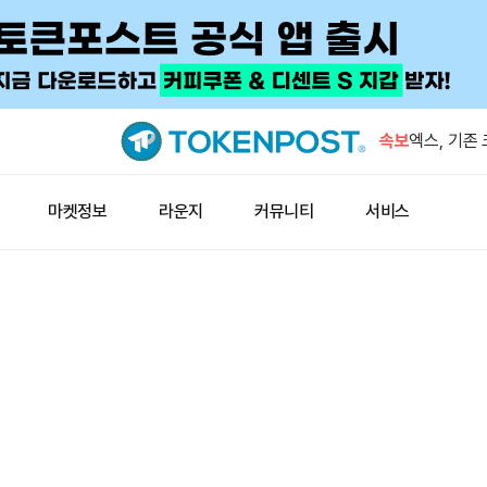
트럼프 미디
호화폐 계약
속보
엑스, 기존
종료
잭 도시의 
마켓정보
라운지
커뮤니티
서비스
입
미 증시, 
증가
미확인 지갑
BTC 이체
트럼프 미디
호화폐 계약
엑스, 기존
종료