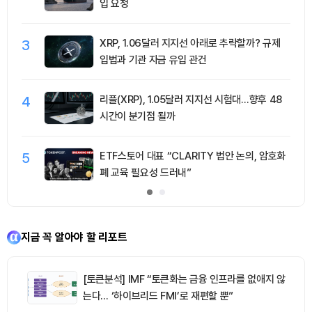
입 요청
3
XRP, 1.06달러 지지선 아래로 추락할까? 규제
입법과 기관 자금 유입 관건
4
리플(XRP), 1.05달러 지지선 시험대…향후 48
시간이 분기점 될까
5
ETF스토어 대표 “CLARITY 법안 논의, 암호화
폐 교육 필요성 드러내”
지금 꼭 알아야 할 리포트
[토큰분석] IMF “토큰화는 금융 인프라를 없애지 않
는다… ‘하이브리드 FMI’로 재편할 뿐”