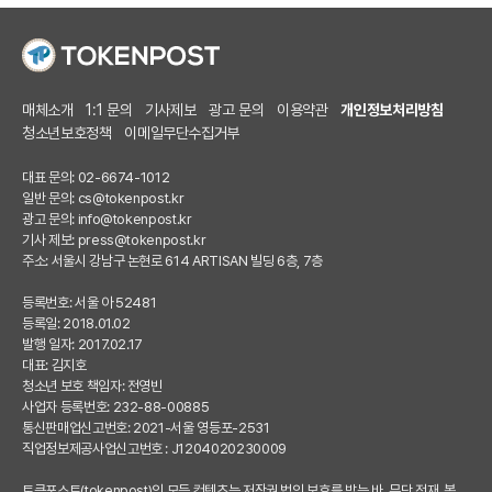
매체소개
1:1 문의
기사제보
광고 문의
이용약관
개인정보처리방침
청소년보호정책
이메일무단수집거부
대표 문의: 02-6674-1012
일반 문의:
cs@tokenpost.kr
광고 문의:
info@tokenpost.kr
기사 제보:
press@tokenpost.kr
주소: 서울시 강남구 논현로 614 ARTISAN 빌딩 6층, 7층
등록번호: 서울 아 52481
등록일: 2018.01.02
발행 일자: 2017.02.17
대표: 김지호
청소년 보호 책임자: 전영빈
사업자 등록번호: 232-88-00885
통신판매업신고번호: 2021-서울 영등포-2531
직업정보제공사업신고번호 : J1204020230009
토큰포스트(tokenpost)의 모든 컨텐츠는 저작권 법의 보호를 받는 바, 무단 전재, 복