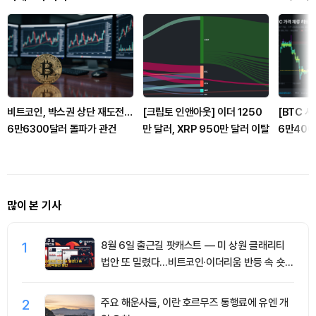
비트코인, 박스권 상단 재도전…
[크립토 인앤아웃] 이더 1250
[BTC 
6만6300달러 돌파가 관건
만 달러, XRP 950만 달러 이탈
6만400
만4850
건
많이 본 기사
1
8월 6일 출근길 팟캐스트 — 미 상원 클래리티
법안 또 밀렸다…비트코인·이더리움 반등 속 숏
청산 2.35억달러
2
주요 해운사들, 이란 호르무즈 통행료에 유엔 개