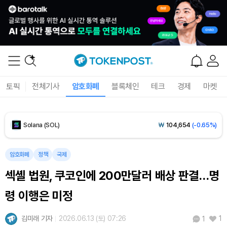
Tether USDt (USDT)
₩
1,421
(-0.02%)
BNB (BNB)
₩
844,906
(-0.82%)
USDC (USDC)
₩
1,422
(+0.02%)
토픽
전체기사
암호화폐
블록체인
테크
경제
마켓
XRP (XRP)
₩
1,491
(-1.57%)
Solana (SOL)
₩
104,654
(-0.65%)
TRON (TRX)
₩
465.1
(-0.28%)
암호화폐
정책
국제
섹셸 법원, 쿠코인에 200만달러 배상 판결…명
Hyperliquid (HYPE)
₩
79,568
(-2.76%)
령 이행은 미정
Dogecoin (DOGE)
₩
98.74
(-0.64%)
김미래 기자
2026.06.13 (토) 07:26
1
1
Bitcoin (BTC)
₩
92,093,555
(+0.98%)