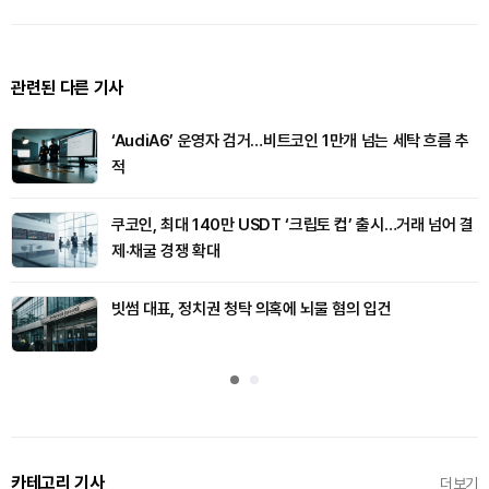
관련된 다른 기사
‘AudiA6’ 운영자 검거…비트코인 1만개 넘는 세탁 흐름 추
적
쿠코인, 최대 140만 USDT ‘크립토 컵’ 출시…거래 넘어 결
제·채굴 경쟁 확대
빗썸 대표, 정치권 청탁 의혹에 뇌물 혐의 입건
카테고리 기사
더보기