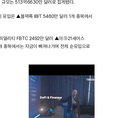
 규모는 513억6630만 달러로 집계됐다.
데 유입은 ▲블랙록 IBIT 5480만 달러 1개 종목에서
피델리티 FBTC 2492만 달러 ▲아크·21셰어스
 2개 종목에서는 자금이 빠져나가며 전체 순유입으로