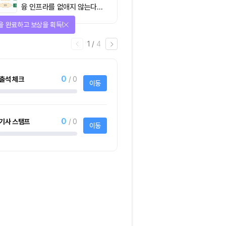
융 인프라를 없애지 않는다…
‘하이브리드 FMI’로 재편할
을 완료하고 보상을 획득!
뿐”
1
/
4
0
출석 체크
/ 0
이동
0
기사 스탬프
/ 0
이동