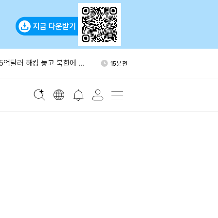
임, KeyOS 1.3.1 출시…니
48분 전
 단어 생성 기능 추가
15억달러 해킹 놓고 북한에 민
15분 전
다
비트코인 367.65개 콜드월렛
15분 전
옮겼다
768만 달러 규모 ETH 리도
30분 전
킹
메추리알 무늬로 비트코인 24
32분 전
생성 실험
임, KeyOS 1.3.1 출시…니
48분 전
 단어 생성 기능 추가
15억달러 해킹 놓고 북한에 민
15분 전
다