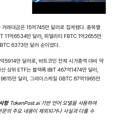
총 거래대금은 15억745만 달러로 집계됐다. 종목별
M
T 11억6534만 달러, 피델리티 FBTC 1억2655만
u
BTC 6373만 달러 순이었다.
t
e
2억5914만 달러로, 비트코인 전체 시가총액 대비 약
산 상위 ETF는 블랙록 IBIT 467억1474만 달러,
억9615만 달러, 그레이스케일 GBTC 87억1965만
의사항
TokenPost.ai 기반 언어 모델을 사용하여
본문의 주요 내용이 제외되거나 사실과 다를 수