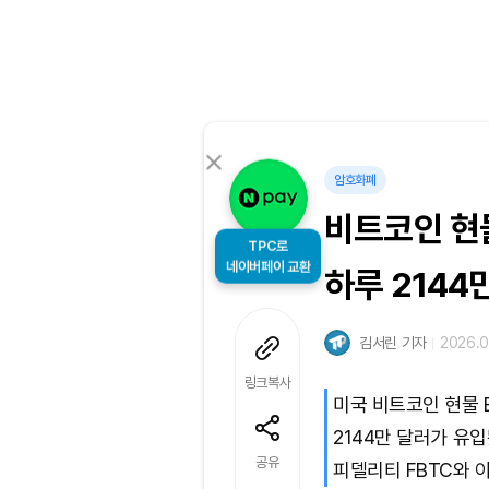
암호화폐
비트코인 현물
TPC로
네이버페이 교환
하루 2144
김서린 기자
2026.0
링크복사
미국 비트코인 현물 
2144만 달러가 유입
공유
피델리티 FBTC와 아