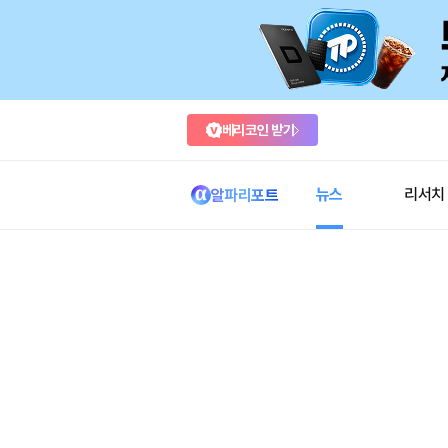
베리코인 받기
뉴스
리서치
알파리포트