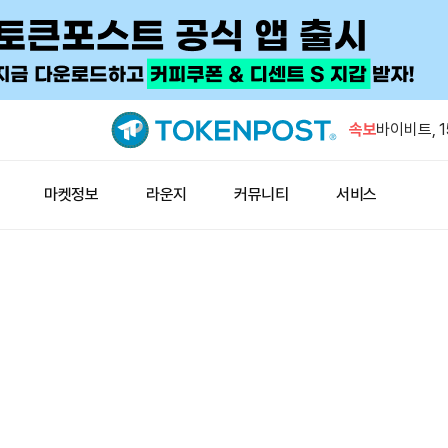
패스포트 프라
모닉 마지막
속보
바이비트, 
사소송 냈
비트멕스, 
마켓정보
라운지
커뮤니티
서비스
서 핫월렛 
대형 주소, 
에 스테이
퀘일시드, 
단어 시드 
패스포트 프라
모닉 마지막
바이비트, 
사소송 냈