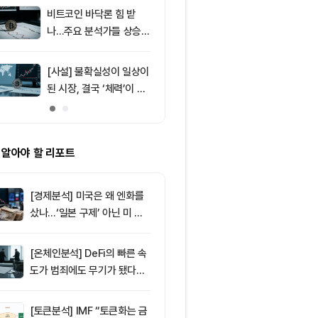
러 지지
비트코인 바닥론 힘 받
9
비트코인, 고용
나…주요 분석가들 상승
등했지만 6만5
신호 주목
선서 숨 고르기
[사설] 불확실성이 일상이
10
미 상원, CLA
된 시장, 결국 ‘체력’이 승
표결 절차 착수
부 가른다
제 분수령 될까
 알아야 할 리포트
[경제분석] 미국은 왜 엔화를
샀나…‘일본 구제’ 아닌 미 국
채·아시아 통화 방어전
[온체인분석] DeFi의 빠른 속
도가 범죄에도 무기가 됐다…
FATF가 경고한 4대 위협
[토큰분석] IMF “토큰화는 금