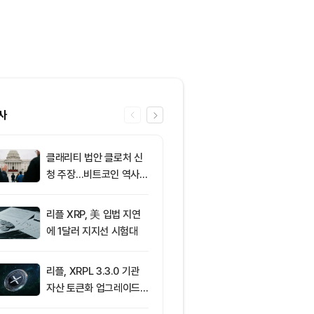
사
클래리티 법안 클로처 신
6
XRP ETF 자
청 주장…비트코인 역사가
각…비트코인·
리조 X 게시물
온도차
리플 XRP, 美 입법 지연
7
[저녁 시세브리
에 1달러 지지선 시험대
폐 시장 상승세
인 64,971달
움 1,916달러
리플, XRPL 3.3.0 기관
8
[저녁 뉴스브리
자산 토큰화 업그레이드
인 현물 ETF 
추진…XRP 가격 1.03달
속 순유입 外