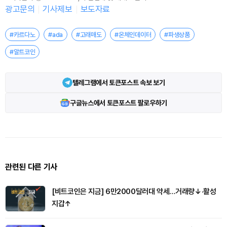
광고문의
기사제보
보도자료
#카르다노
#ada
#고래매도
#온체인데이터
#파생상품
#알트코인
텔레그램에서 토큰포스트 속보 보기
구글뉴스에서 토큰포스트 팔로우하기
관련된 다른 기사
[비트코인은 지금] 6만2000달러대 약세…거래량↓·활성
지갑↑