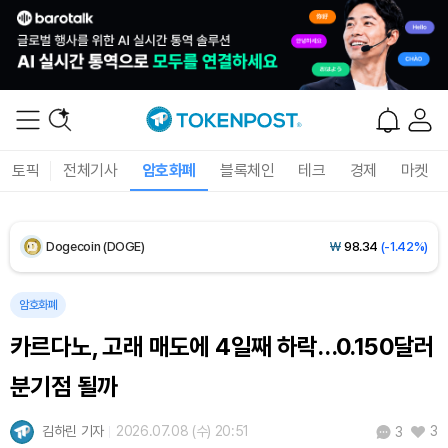
XRP (XRP)
₩
1,451
(-3.12%)
Solana (SOL)
₩
103,509
(-2.09%)
TRON (TRX)
₩
466.6
(+0.42%)
Hyperliquid (HYPE)
₩
78,906
(-2.09%)
토픽
전체기사
암호화폐
블록체인
테크
경제
마켓
Dogecoin (DOGE)
₩
98.34
(-1.42%)
Bitcoin (BTC)
₩
91,433,354
(-1.15%)
암호화폐
카르다노, 고래 매도에 4일째 하락…0.150달러
분기점 될까
김하린 기자
2026.07.08 (수) 20:51
3
3