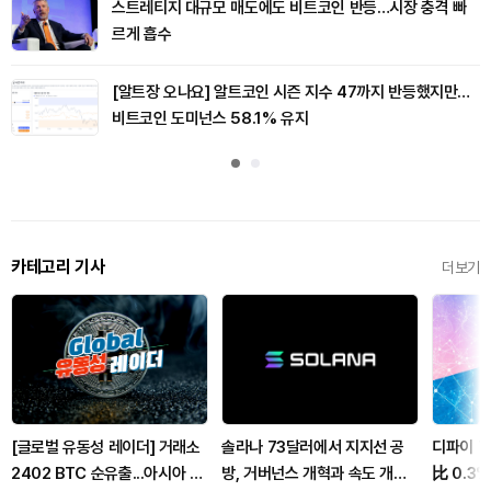
스트레티지 대규모 매도에도 비트코인 반등…시장 충격 빠
르게 흡수
[알트장 오나요] 알트코인 시즌 지수 47까지 반등했지만…
비트코인 도미넌스 58.1% 유지
카테고리 기사
더보기
[글로벌 유동성 레이더] 거래소
솔라나 73달러에서 지지선 공
디파이 T
2402 BTC 순유출...아시아 거
방, 거버넌스 개혁과 속도 개선
比 0.3