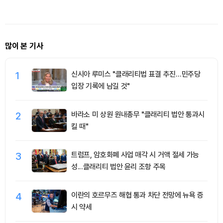
래량 46% 감소
나서
증가세
많이 본 기사
1
신시아 루미스 "클래리티법 표결 추진…민주당
입장 기록에 남길 것"
2
바라소 미 상원 원내총무 "클래리티 법안 통과시
킬 때"
3
트럼프, 암호화폐 사업 매각 시 거액 절세 가능
성...클래리티 법안 윤리 조항 주목
4
이란의 호르무즈 해협 통과 차단 전망에 뉴욕 증
시 약세