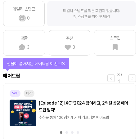
데일리 스탬프
데일리 스탬프를 찍은 회원이 없습니다.
첫 스탬프를 찍어 보세요!
0
스크랩
댓글
추천
3
3
선물이 쏟아지는 에어드랍 이벤트!
3
/
에어드랍
4
일반
마감
[Episode 12] IXO™2024 참여하고, 2억원 상당 에어
드랍 받자!
추첨을 통해 100명에게 커피 기프티콘 에어드랍