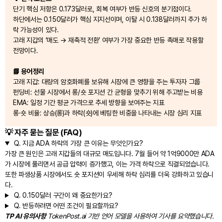
단기 핵심 저항은 0.173달러로, 회복 여부가 반등 신호의 분기점이다.
하단에서는 0.150달러가 핵심 지지선이며, 이탈 시 0.138달러까지 추가 하
락 가능성이 있다.
고래 지갑의 ‘매도 → 재축적 전환’ 여부가 가장 중요한 반등 촉매로 작용할
전망이다.
📘 용어정리
고래 지갑: 대량의 암호화폐를 보유해 시장에 큰 영향을 주는 투자자 그룹
펀딩비: 선물 시장에서 롱/숏 포지션 간 균형을 맞추기 위해 주고받는 비용
EMA: 일정 기간 평균 가격으로 추세 방향을 보여주는 지표
롱·숏 비율: 상승(롱)과 하락(숏)에 베팅한 비중을 나타내는 시장 심리 지표
💡 자주 묻는 질문 (FAQ)
Q.
지금 ADA 하락의 가장 큰 이유는 무엇인가요?
가장 큰 원인은 고래 지갑들의 대규모 매도입니다. 7월 들어 약 1억9000만 ADA
가 시장에 풀리면서 공급 압력이 증가했고, 이는 가격 하락으로 직결되었습니다.
또한 파생상품 시장에서도 숏 포지션이 우세해 하락 심리를 더욱 강화하고 있습니
다.
Q.
0.150달러 구간이 왜 중요한가요?
Q.
반등하려면 어떤 조건이 필요할까요?
TP AI 유의사항
TokenPost.ai 기반 언어 모델을 사용하여 기사를 요약했습니다.