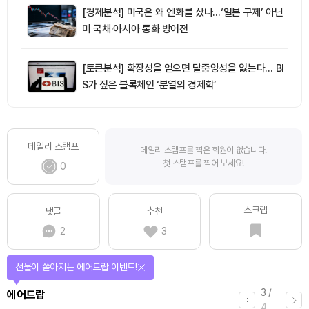
[경제분석] 미국은 왜 엔화를 샀나…‘일본 구제’ 아닌
미 국채·아시아 통화 방어전
[토큰분석] 확장성을 얻으면 탈중앙성을 잃는다… BI
S가 짚은 블록체인 ‘분열의 경제학’
데일리 스탬프
데일리 스탬프를 찍은 회원이 없습니다.
첫 스탬프를 찍어 보세요!
0
스크랩
댓글
추천
2
3
선물이 쏟아지는 에어드랍 이벤트!
3
/
에어드랍
4