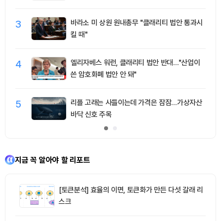
3
바라소 미 상원 원내총무 "클래리티 법안 통과시
킬 때"
4
엘리자베스 워런, 클래리티 법안 반대…"산업이
쓴 암호화폐 법안 안 돼"
5
리플 고래는 사들이는데 가격은 잠잠…가상자산
바닥 신호 주목
지금 꼭 알아야 할 리포트
[토큰분석] 효율의 이면, 토큰화가 만든 다섯 갈래 리
스크