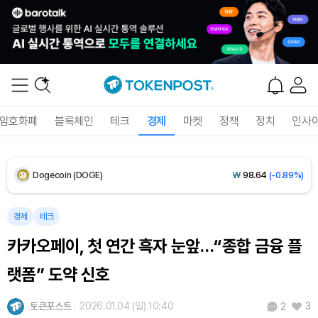
XRP (XRP)
₩
1,464
(-2.10%)
Solana (SOL)
₩
103,940
(-1.43%)
TRON (TRX)
₩
465.4
(-0.12%)
암호화폐
블록체인
테크
경제
마켓
정책
정치
인사
Hyperliquid (HYPE)
₩
79,302
(-0.62%)
Dogecoin (DOGE)
₩
98.64
(-0.89%)
Bitcoin (BTC)
₩
91,694,058
(-0.77%)
경제
테크
카카오페이, 첫 연간 흑자 눈앞…“종합 금융 플
랫폼” 도약 신호
토큰포스트
2026.01.04 (일) 10:40
3
2