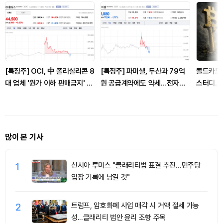
[특징주] OCI, 中 폴리실리콘 8
[특징주] 파미셀, 두산과 79억
콜드카드 
대 업체 '원가 이하 판매금지' 선
원 공급계약에도 약세…전자재
스터디…비
언에 강보합
료 수주 확대
지나
많이 본 기사
1
신시아 루미스 "클래리티법 표결 추진…민주당
입장 기록에 남길 것"
2
트럼프, 암호화폐 사업 매각 시 거액 절세 가능
성...클래리티 법안 윤리 조항 주목