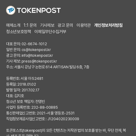
매체소개
1:1 문의
기사제보
광고 문의
이용약관
개인정보처리방침
청소년보호정책
이메일무단수집거부
대표 문의: 02-6674-1012
일반 문의:
cs@tokenpost.kr
광고 문의:
info@tokenpost.kr
기사 제보:
press@tokenpost.kr
주소: 서울시 강남구 논현로 614 ARTISAN 빌딩 6층, 7층
등록번호: 서울 아 52481
등록일: 2018.01.02
발행 일자: 2017.02.17
대표: 김지호
청소년 보호 책임자: 전영빈
사업자 등록번호: 232-88-00885
통신판매업신고번호: 2021-서울 영등포-2531
직업정보제공사업신고번호 : J1204020230009
토큰포스트(tokenpost)의 모든 컨텐츠는 저작권 법의 보호를 받는 바, 무단 전재, 복