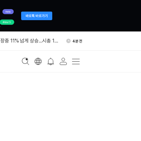
“인플레 역풍 땐 정책 긴축 필
18분 전
장중 11% 넘게 상승…시총 1
4분 전
0억달러
DTCC 시범사업서 ETF 보유분
6분 전
 13억달러 규모 초대형 유조선
12분 전
에 소셜 트레이딩 기능 추가
14분 전
“인플레 역풍 땐 정책 긴축 필
18분 전
장중 11% 넘게 상승…시총 1
4분 전
0억달러