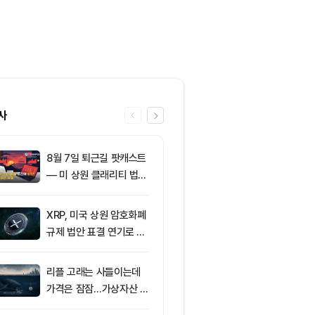
사
8월 7일 퇴근길 팟캐스트
6
친암호화폐 진영
— 미 상원 클래리티 법안
당 경선서 뜻밖
표결 추진…비트코인 ET
래리티 법안 변
F 3일 연속 유입
XRP, 미국 상원 암호화폐
7
미국 CLARIT
규제 법안 표결 연기로 급
결 9월로 연
락
지 1,638 BT
리플 고래는 사들이는데
8
[오후 뉴스브리
가격은 잠잠…가상자산 바
인 고래, 12억
닥 신호 주목
BTC 매입 및 