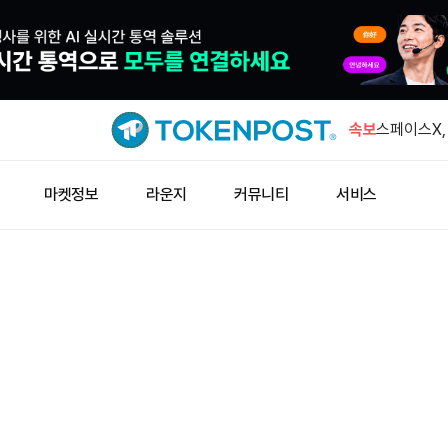
연준 바킨 
요”
속보
스페이스X, 
조6천83
JP모건, 
마켓정보
라운지
커뮤니티
서비스
토큰화
ADNOC,
11척 인수
펌프펀, 앱
연준 바킨 
요”
스페이스X, 
조6천83