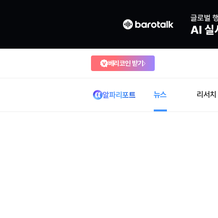
베리코인 받기
뉴스
리서치
알파리포트