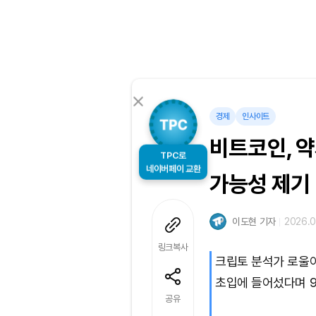
경제
인사이트
비트코인, 약
TPC로
가능성 제기
네이버페이 교환
이도현 기자
2026.0
링크복사
크립토 분석가 로울
초입에 들어섰다며 9
공유