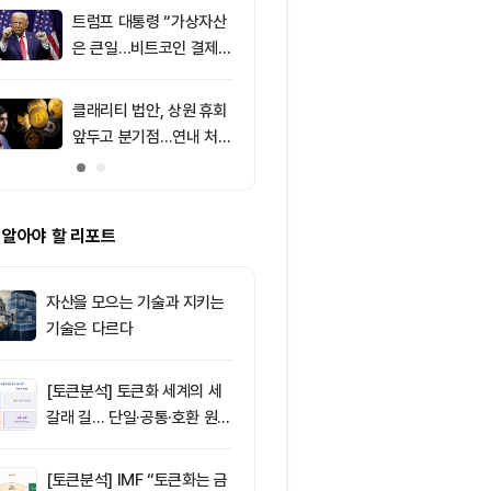
소식 外
트럼프 대통령 “가상자산
9
미 상원 크립토
은 큰일…비트코인 결제
연…홍콩·싱가
늘어”
경쟁력 커지나
클래리티 법안, 상원 휴회
10
리플 XRP, CL
앞두고 분기점…연내 처리
안 지연에 약세
불투명
지선 분기점
 알아야 할 리포트
자산을 모으는 기술과 지키는
기술은 다르다
[토큰분석] 토큰화 세계의 세
갈래 길… 단일·공통·호환 원장
이 가르는 ‘원자적 결제’의 운
명
[토큰분석] IMF “토큰화는 금