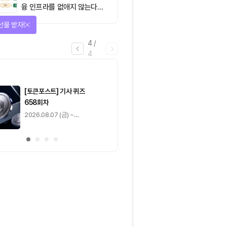
융 인프라를 없애지 않는다…
‘하이브리드 FMI’로 재편할
을 완료하고 보상을 획득!
뿐”
1
/
4
0
출석 체크
/ 0
이동
0
기사 스탬프
/ 0
이동