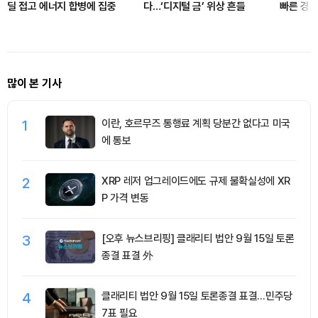
딜 접고 에너지 합병에 집중
다…‘디지털 금’ 위상 흔들
빠른 경기
많이 본 기사
1
이란, 호르무즈 통행료 계획 당분간 없다고 미국
에 통보
2
XRP 레저 업그레이드에도 규제 불확실성에 XR
P 가격 변동
3
[오후 뉴스브리핑] 클래리티 법안 9월 15일 토론
종결 표결 外
4
클래리티 법안 9월 15일 토론종결 표결…민주당
7표 필요