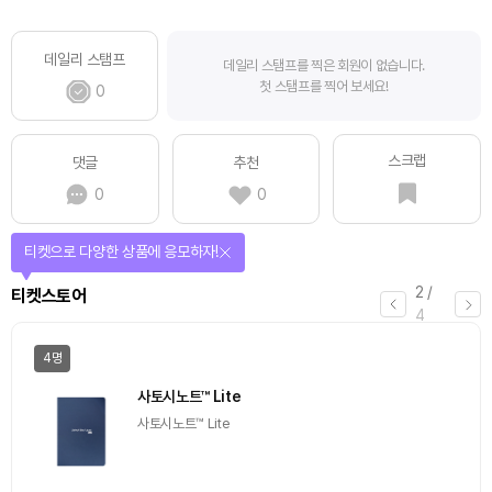
데일리 스탬프
데일리 스탬프를 찍은 회원이 없습니다.
첫 스탬프를 찍어 보세요!
0
스크랩
댓글
추천
0
0
선물이 쏟아지는 에어드랍 이벤트!
3
/
에어드랍
4
일반
마감
[Episode 12] IXO™2024 참여하고, 2억원 상당 에어
드랍 받자!
추첨을 통해 100명에게 커피 기프티콘 에어드랍