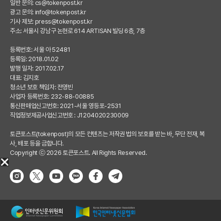
일반 문의:
cs@tokenpost.kr
광고 문의:
info@tokenpost.kr
기사 제보:
press@tokenpost.kr
주소: 서울시 강남구 논현로 614 ARTISAN 빌딩 6층, 7층
등록번호: 서울 아 52481
등록일: 2018.01.02
발행 일자: 2017.02.17
대표: 김지호
청소년 보호 책임자: 전영빈
사업자 등록번호: 232-88-00885
통신판매업신고번호: 2021-서울 영등포-2531
직업정보제공사업신고번호 : J1204020230009
토큰포스트(tokenpost)의 모든 컨텐츠는 저작권 법의 보호를 받는 바, 무단 전재, 복
사, 배포 등을 금합니다.
Copyright ⓒ 2026 토큰포스트. All Rights Reserved.