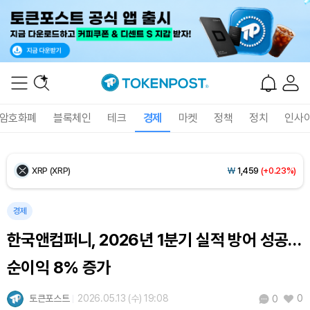
Ethereum (ETH)
₩
2,704,750
(+0.37%)
Tether USDt (USDT)
₩
1,407
(-0.02%)
BNB (BNB)
₩
848,260
(+1.47%)
암호화폐
블록체인
테크
경제
마켓
정책
정치
인사
USDC (USDC)
₩
1,408
(-0.01%)
XRP (XRP)
₩
1,459
(+0.23%)
Solana (SOL)
₩
107,525
(+2.19%)
경제
한국앤컴퍼니, 2026년 1분기 실적 방어 성공…
TRON (TRX)
₩
463.5
(+0.60%)
순이익 8% 증가
Hyperliquid (HYPE)
₩
77,075
(+0.65%)
토큰포스트
2026.05.13 (수) 19:08
0
0
Dogecoin (DOGE)
₩
98.72
(-0.09%)