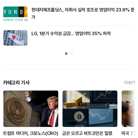
현대지에프홀딩스, 자회사 실적 호조로 영업이익 23.9% 증
가
LG, 1분기 수익성 급감... 영업이익 35% 하락
카테고리 기사
더보기
트럼프 미디어, 크로노스(CRO)
금은 오르고 비트코인은 밀렸
미국 7월