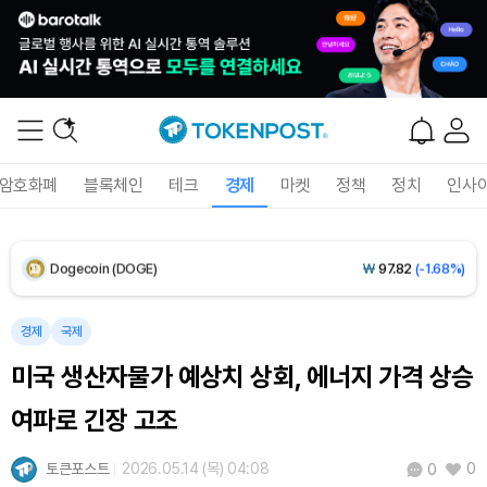
XRP (XRP)
₩
1,485
(-1.81%)
Solana (SOL)
₩
104,095
(-1.09%)
TRON (TRX)
₩
465.9
(-0.16%)
암호화폐
블록체인
테크
경제
마켓
정책
정치
인사
Hyperliquid (HYPE)
₩
79,166
(-3.01%)
Dogecoin (DOGE)
₩
97.82
(-1.68%)
Bitcoin (BTC)
₩
91,597,883
(-0.13%)
경제
국제
미국 생산자물가 예상치 상회, 에너지 가격 상승
여파로 긴장 고조
토큰포스트
2026.05.14 (목) 04:08
0
0