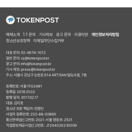
매체소개
1:1 문의
기사제보
광고 문의
이용약관
개인정보처리방침
청소년보호정책
이메일무단수집거부
대표 문의: 02-6674-1012
일반 문의:
cs@tokenpost.kr
광고 문의:
info@tokenpost.kr
기사 제보:
press@tokenpost.kr
주소: 서울시 강남구 논현로 614 ARTISAN 빌딩 6층, 7층
등록번호: 서울 아 52481
등록일: 2018.01.02
발행 일자: 2017.02.17
대표: 김지호
청소년 보호 책임자: 전영빈
사업자 등록번호: 232-88-00885
통신판매업신고번호: 2021-서울 영등포-2531
직업정보제공사업신고번호 : J1204020230009