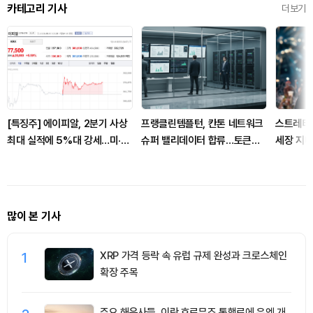
카테고리 기사
더보기
[특징주] 에이피알, 2분기 사상
프랭클린템플턴, 칸톤 네트워크
스트레티지
최대 실적에 5%대 강세…미·유
슈퍼 밸리데이터 합류…토큰화
세장 지나
럽 고성장 부각
금융 상용화 신호
많이 본 기사
1
XRP 가격 등락 속 유럽 규제 완성과 크로스체인
확장 주목
주요 해운사들, 이란 호르무즈 통행료에 유엔 개