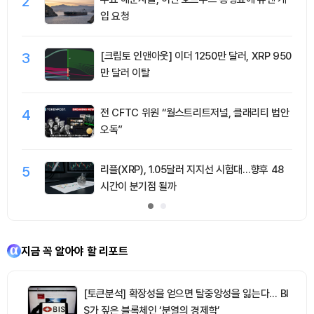
2
입 요청
3
[크립토 인앤아웃] 이더 1250만 달러, XRP 950
만 달러 이탈
4
전 CFTC 위원 “월스트리트저널, 클래리티 법안
오독”
5
리플(XRP), 1.05달러 지지선 시험대…향후 48
시간이 분기점 될까
지금 꼭 알아야 할 리포트
[토큰분석] 확장성을 얻으면 탈중앙성을 잃는다… BI
S가 짚은 블록체인 ‘분열의 경제학’