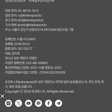
청소년보호정책
이메일무단수집거부
대표 문의: 02-6674-1012
일반 문의:
cs@tokenpost.kr
광고 문의:
info@tokenpost.kr
기사 제보:
press@tokenpost.kr
주소: 서울시 강남구 논현로 614 ARTISAN 빌딩 6층, 7층
등록번호: 서울 아 52481
등록일: 2018.01.02
발행 일자: 2017.02.17
대표: 김지호
청소년 보호 책임자: 전영빈
사업자 등록번호: 232-88-00885
통신판매업신고번호: 2021-서울 영등포-2531
직업정보제공사업신고번호 : J1204020230009
토큰포스트(tokenpost)의 모든 컨텐츠는 저작권 법의 보호를 받는 바, 무단 전재, 복
사, 배포 등을 금합니다.
Copyright ⓒ 2026 토큰포스트. All Rights Reserved.