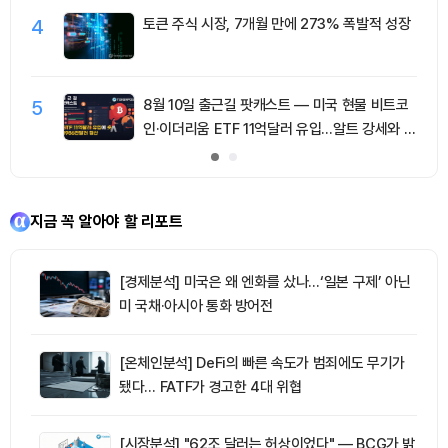
4
토큰 주식 시장, 7개월 만에 273% 폭발적 성장
5
8월 10일 출근길 팟캐스트 — 미국 현물 비트코
인·이더리움 ETF 11억달러 유입…알트 강세와 숏
청산 동반
지금 꼭 알아야 할 리포트
[경제분석] 미국은 왜 엔화를 샀나…‘일본 구제’ 아닌
미 국채·아시아 통화 방어전
[온체인분석] DeFi의 빠른 속도가 범죄에도 무기가
됐다… FATF가 경고한 4대 위협
[시장분석] "62조 달러는 허상이었다" — BCG가 밝