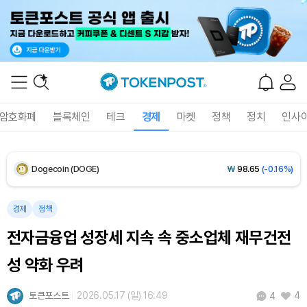
XRP (XRP)
₩
1,461
(+0.05%)
Solana (SOL)
₩
108,409
(+0.89%)
TRON (TRX)
₩
464.7
(+0.05%)
암호화폐
블록체인
테크
경제
마켓
정책
정치
인사
Hyperliquid (HYPE)
₩
77,113
(-0.07%)
Dogecoin (DOGE)
₩
98.65
(-0.16%)
Bitcoin (BTC)
₩
91,826,446
(+0.57%)
경제
정책
전자금융업 성장세 지속 속 중소업체 재무건전
성 약화 우려
토큰포스트
2026.05.17 (일) 16:49
4
4