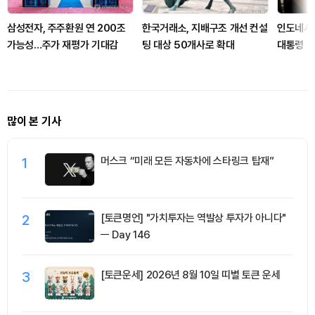
삼성전자, 주주환원 연 200조
한국거래소, 지배구조 개선 컨설
인도네시아
가능성…주가 재평가 기대감
팅 대상 50개사로 확대
대통령 
많이 본 기사
1
머스크 “미래 모든 자동차에 스타링크 탑재”
2
[토큰명언] "가치투자는 역발상 투자가 아니다"
ㅡ Day 146
3
[토큰운세] 2026년 8월 10일 띠별 토큰 운세