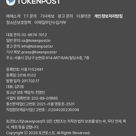
매체소개
1:1 문의
기사제보
광고 문의
이용약관
개인정보처리방침
청소년보호정책
이메일무단수집거부
대표 문의: 02-6674-1012
일반 문의:
cs@tokenpost.kr
광고 문의:
info@tokenpost.kr
기사 제보:
press@tokenpost.kr
주소: 서울시 강남구 논현로 614 ARTISAN 빌딩 6층, 7층
등록번호: 서울 아 52481
등록일: 2018.01.02
발행 일자: 2017.02.17
대표: 김지호
청소년 보호 책임자: 전영빈
사업자 등록번호: 232-88-00885
통신판매업신고번호: 2021-서울 영등포-2531
직업정보제공사업신고번호 : J1204020230009
토큰포스트(tokenpost)의 모든 컨텐츠는 저작권 법의 보호를 받는 바, 무단 전재, 복
사, 배포 등을 금합니다.
Copyright ⓒ 2026 토큰포스트. All Rights Reserved.