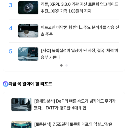
3
리플, XRPL 3.3.0 기관 자산 토큰화 업그레이드
추진…XRP 가격 1.03달러 지지
4
비트코인 바닥론 힘 받나…주요 분석가들 상승 신
호 주목
5
[사설] 불확실성이 일상이 된 시장, 결국 ‘체력’이
승부 가른다
지금 꼭 알아야 할 리포트
[온체인분석] DeFi의 빠른 속도가 범죄에도 무기가
됐다… FATF가 경고한 4대 위협
[토큰분석] 7.5조달러 토큰화 레포의 역설…‘같은