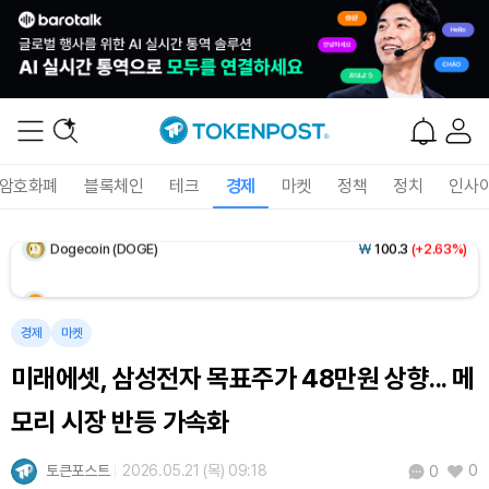
Solana (SOL)
₩
107,565
(+4.42%)
TRON (TRX)
₩
462.8
(+0.43%)
Hyperliquid (HYPE)
₩
77,375
(+1.94%)
암호화폐
블록체인
테크
경제
마켓
정책
정치
인사
Dogecoin (DOGE)
₩
100.3
(+2.63%)
Bitcoin (BTC)
₩
91,643,050
(+0.80%)
경제
마켓
미래에셋, 삼성전자 목표주가 48만원 상향... 메
모리 시장 반등 가속화
토큰포스트
2026.05.21 (목) 09:18
0
0