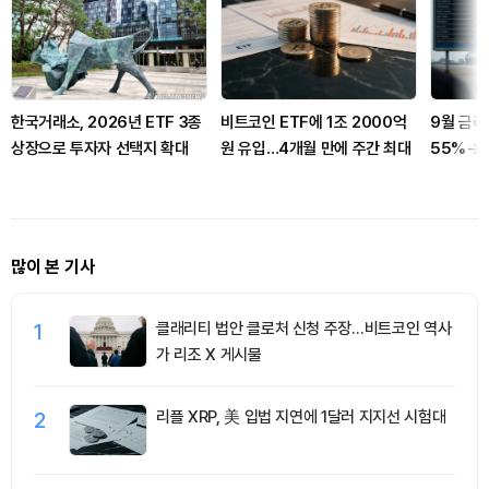
한국거래소, 2026년 ETF 3종
비트코인 ETF에 1조 2000억
9월 금리
상장으로 투자자 선택지 확대
원 유입…4개월 만에 주간 최대
55%→4
험대
많이 본 기사
1
클래리티 법안 클로처 신청 주장…비트코인 역사
가 리조 X 게시물
2
리플 XRP, 美 입법 지연에 1달러 지지선 시험대