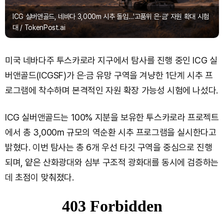
ICG 실버앤골드, 네바다 3,000m 시추 돌입…'고품위 은·금' 자원 확대 시험
대 / TokenPost.ai
미국 네바다주 투스카로라 지구에서 탐사를 진행 중인 ICG 실
버앤골드(ICGSF)가 은·금 유망 구역을 겨냥한 1단계 시추 프
로그램에 착수하며 본격적인 자원 확장 가능성 시험에 나섰다.
ICG 실버앤골드는 100% 지분을 보유한 투스카로라 프로젝트
에서 총 3,000m 규모의 역순환 시추 프로그램을 실시한다고
밝혔다. 이번 탐사는 총 6개 우선 타깃 구역을 중심으로 진행
되며, 얕은 산화광대와 심부 구조적 광화대를 동시에 검증하는
데 초점이 맞춰졌다.