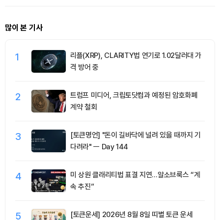
많이 본 기사
1
리플(XRP), CLARITY법 연기로 1.02달러대 가
격 방어 중
2
트럼프 미디어, 크립토닷컴과 예정된 암호화폐
계약 철회
3
[토큰명언] "돈이 길바닥에 널려 있을 때까지 기
다려라" ㅡ Day 144
4
미 상원 클래리티법 표결 지연…알소브룩스 “계
속 추진”
5
[토큰운세] 2026년 8월 8일 띠별 토큰 운세