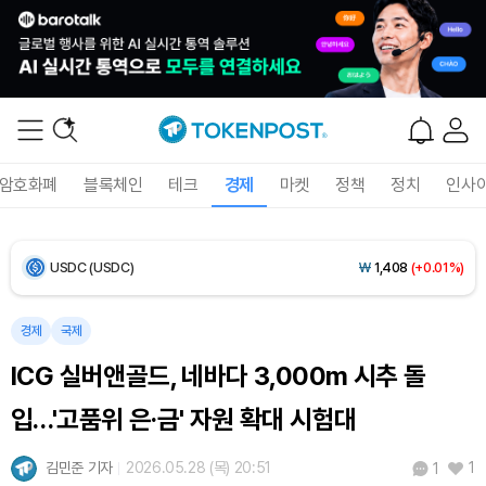
Bitcoin (BTC)
₩
91,465,061
(+1.25%)
Ethereum (ETH)
₩
2,697,627
(+1.17%)
Tether USDt (USDT)
₩
1,407
(+0.03%)
암호화폐
블록체인
테크
경제
마켓
정책
정치
인사
BNB (BNB)
₩
835,230
(+1.09%)
USDC (USDC)
₩
1,408
(+0.01%)
XRP (XRP)
₩
1,457
(+1.37%)
경제
국제
ICG 실버앤골드, 네바다 3,000m 시추 돌
Solana (SOL)
₩
105,026
(+2.79%)
입…'고품위 은·금' 자원 확대 시험대
TRON (TRX)
₩
460.8
(-0.02%)
김민준 기자
2026.05.28 (목) 20:51
1
1
Hyperliquid (HYPE)
₩
76,471
(-1.66%)