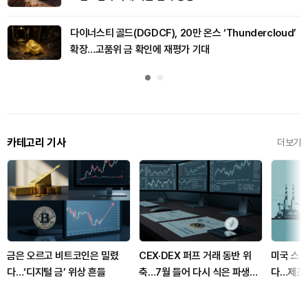
다이너스티 골드(DGDCF), 20만 온스 ‘Thundercloud’
확장…고품위 금 확인에 재평가 기대
카테고리 기사
더보기
금은 오르고 비트코인은 밀렸
CEX·DEX 퍼프 거래 동반 위
미국 스타
다…‘디지털 금’ 위상 흔들
축…7월 들어 다시 식은 파생시
다…제조
장
자금