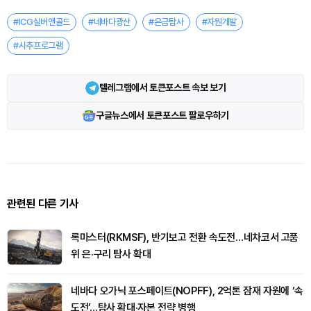
#ICG실버앤골드
#네바다광산
#은금탐사
#자원개발
#시추프로그램
텔레그램에서 토큰포스트 속보 보기
구글뉴스에서 토큰포스트 팔로우하기
관련된 다른 기사
록마스터(RKMSF), 반기보고 전환 속도전…네차코서 고품
위 은·구리 탐사 확대
네바다 오가닉 포스페이트(NOPFF), 2억톤 잠재 자원에 ‘속
도전’…탐사 확대·자본 전략 병행