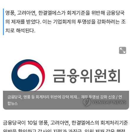
영풍, 고려아연, 한결엘에스가 회계기준을 위반해 금융당국
TRON (TRX)
₩
467.0
(-0.03%)
의 제재를 받았다. 이는 기업회계의 투명성을 강화하려는 조
Hyperliquid (HYPE)
₩
79,287
(-0.98%)
치로 해석된다.
Dogecoin (DOGE)
₩
98.72
(-0.43%)
Bitcoin (BTC)
₩
91,594,942
(-0.32%)
금융당국, 영풍 등 회계처리 위반에 강력 제재… 재무 투명성 강화 신호 / 연
합뉴스
금융당국이 10일 영풍, 고려아연, 한결엘에스의 회계처리기준
위반을 확인하고 감사인 지정과 과징금, 임원 제재 같은 행정