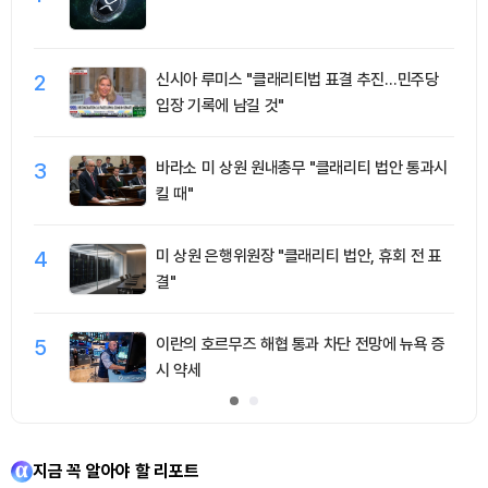
2
신시아 루미스 "클래리티법 표결 추진…민주당
입장 기록에 남길 것"
3
바라소 미 상원 원내총무 "클래리티 법안 통과시
킬 때"
4
미 상원 은행위원장 "클래리티 법안, 휴회 전 표
결"
5
이란의 호르무즈 해협 통과 차단 전망에 뉴욕 증
시 약세
지금 꼭 알아야 할 리포트