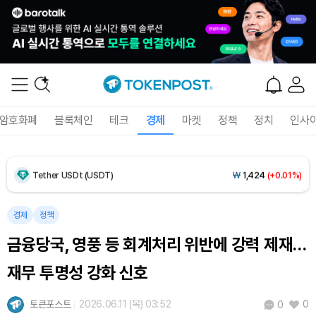
Dogecoin (DOGE)
₩
98.72
(-0.43%)
Bitcoin (BTC)
₩
91,594,942
(-0.32%)
암호화폐
블록체인
테크
경제
마켓
정책
정치
인사
Ethereum (ETH)
₩
2,706,609
(+0.19%)
Tether USDt (USDT)
₩
1,424
(+0.01%)
BNB (BNB)
₩
845,805
(+0.02%)
경제
정책
금융당국, 영풍 등 회계처리 위반에 강력 제재…
USDC (USDC)
₩
1,425
(0.00%)
재무 투명성 강화 신호
XRP (XRP)
₩
1,466
(-1.66%)
토큰포스트
2026.06.11 (목) 03:52
0
0
Solana (SOL)
₩
103,448
(-1.18%)