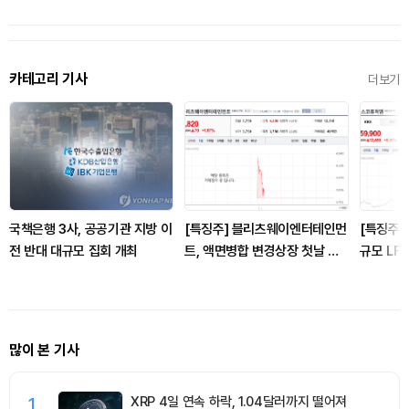
카테고리 기사
더보기
국책은행 3사, 공공기관 지방 이
[특징주] 블리츠웨이엔터테인먼
[특징주]
전 반대 대규모 집회 개최
트, 액면병합 변경상장 첫날 장
규모 LF
초반 강세
에 강세
많이 본 기사
1
XRP 4일 연속 하락, 1.04달러까지 떨어져