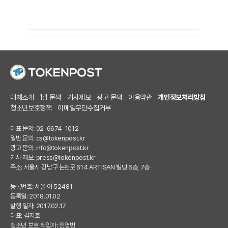
매체소개
1:1 문의
기사제보
광고 문의
이용약관
개인정보처리방침
청소년보호정책
이메일무단수집거부
대표 문의: 02-6674-1012
일반 문의:
cs@tokenpost.kr
광고 문의:
info@tokenpost.kr
기사 제보:
press@tokenpost.kr
주소: 서울시 강남구 논현로 614 ARTISAN 빌딩 6층, 7층
등록번호: 서울 아 52481
등록일: 2018.01.02
발행 일자: 2017.02.17
대표: 김지호
청소년 보호 책임자: 전영빈