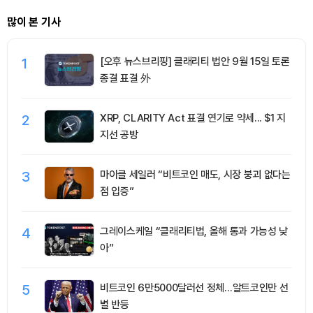
많이 본 기사
1
[오후 뉴스브리핑] 클래리티 법안 9월 15일 토론
종결 표결 外
2
XRP, CLARITY Act 표결 연기로 약세... $1 지
지선 공방
3
마이클 세일러 “비트코인 매도, 시장 붕괴 없다는
점 입증”
4
그레이스케일 “클래리티법, 올해 통과 가능성 낮
아”
5
비트코인 6만5000달러선 정체…알트코인만 선
별 반등