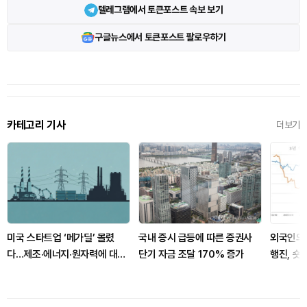
텔레그램에서 토큰포스트 속보 보기
구글뉴스에서 토큰포스트 팔로우하기
카테고리 기사
더보기
미국 스타트업 ‘메가딜’ 몰렸
국내 증시 급등에 따른 증권사
외국인의 
다…제조·에너지·원자력에 대형
단기 자금 조달 170% 증가
행진, 숏
자금