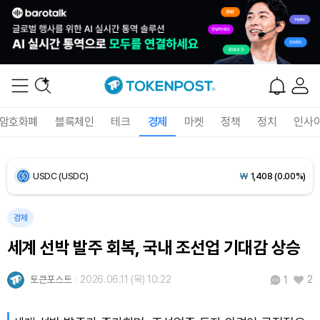
Bitcoin (BTC)
₩
91,734,940
(+0.05%)
Ethereum (ETH)
₩
2,706,786
(-0.02%)
Tether USDt (USDT)
₩
1,407
(0.00%)
암호화폐
블록체인
테크
경제
마켓
정책
정치
인사
BNB (BNB)
₩
856,246
(-0.19%)
USDC (USDC)
₩
1,408
(0.00%)
XRP (XRP)
₩
1,462
(-0.43%)
경제
세계 선박 발주 회복, 국내 조선업 기대감 상승
Solana (SOL)
₩
107,994
(+0.92%)
토큰포스트
2026.06.11 (목) 10:22
2
1
TRON (TRX)
₩
464.4
(+0.47%)
Hyperliquid (HYPE)
₩
76,713
(-0.10%)