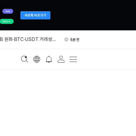
유량 146톤으로 증가…세계
27분 전
금 보유 기관
B 원화·BTC·USDT 거래쌍
5분 전
ORSE 등 밈코인, KOL 순유입
9분 전
 “ClickFix 공격, BNB 스
21분 전
악용…매일 수천대 표적”
프라 기업 퍼머스, 20억달러
23분 전
유량 146톤으로 증가…세계
27분 전
금 보유 기관
B 원화·BTC·USDT 거래쌍
5분 전