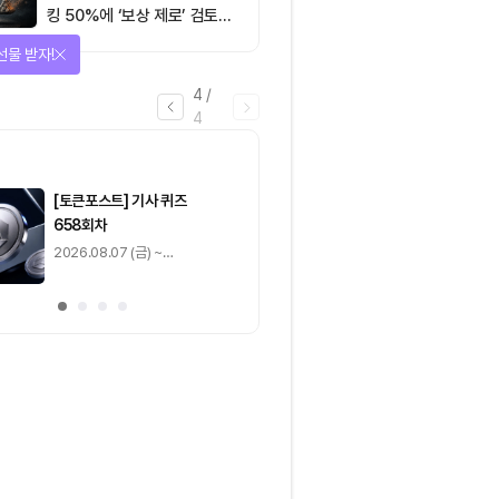
킹 50%에 ‘보상 제로’ 검토…
통화정책 개편인가 탈중앙화
을 완료하고 보상을 획득!
역행인가
1
/
4
0
출석 체크
/ 0
이동
0
기사 스탬프
/ 0
이동