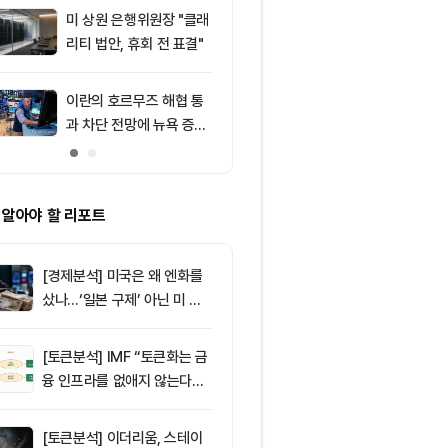
주목
미 상원 은행위원장 "클래
9
“규제도 금리
리티 법안, 휴회 전 표결"
데”…비트코인, 
0달러선 지켰
드, 고래 매수
이란의 호르무즈 해협 통
10
비트코인 따라
과 차단 전망에 뉴욕 증시
립토 주식…카
약세
치, 코인베이스
처는 ‘규모·유
 알아야 할 리포트
[경제분석] 미국은 왜 엔화를
샀나…‘일본 구제’ 아닌 미 국
채·아시아 통화 방어전
[토큰분석] IMF “토큰화는 금
융 인프라를 없애지 않는다…
‘하이브리드 FMI’로 재편할
뿐”
[토큰분석] 이더리움, 스테이