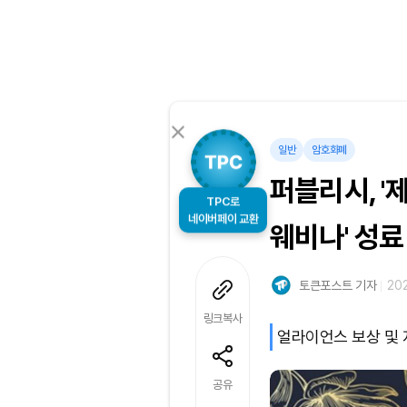
일반
암호화폐
퍼블리시, 
TPC로
네이버페이 교환
웨비나' 성료
토큰포스트 기자
202
링크복사
얼라이언스 보상 및 
공유