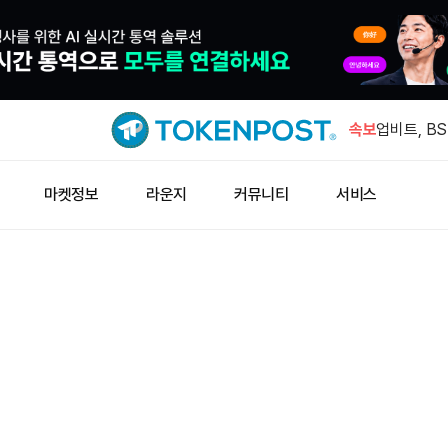
테더 금 보
최대 민간 
속보
업비트, BS
상장
GMGN "H
마켓정보
라운지
커뮤니티
서비스
상위"
마이크로소프트
마트 체인 
호주 AI 인
투자 유치
테더 금 보
최대 민간 
업비트, BS
상장