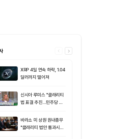
사
XRP 4일 연속 하락, 1.04
6
엘리자베스 워
달러까지 떨어져
티 법안 반대…
암호화폐 법안 
신시아 루미스 "클래리티
7
‘관세’ 한마디
법 표결 추진…민주당 입
6만2000달
장 기록에 남길 것"
피드, 5억달러
의 공포 경고
바라소 미 상원 원내총무
8
트럼프, 암호화
"클래리티 법안 통과시킬
각 시 거액 절세
때"
클래리티 법안