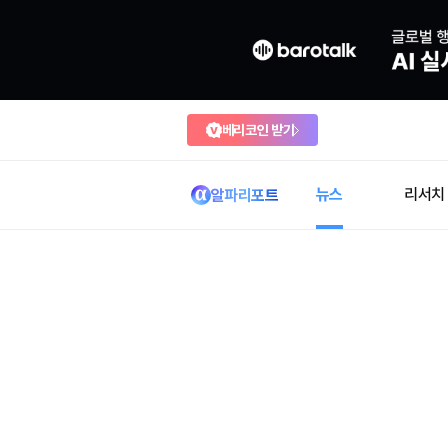
베리코인 받기
뉴스
리서치
알파리포트