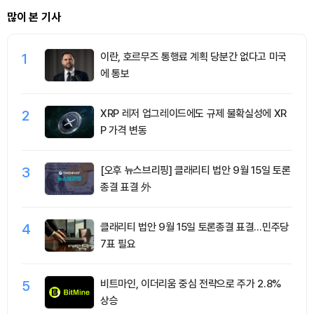
많이 본 기사
1
이란, 호르무즈 통행료 계획 당분간 없다고 미국
에 통보
2
XRP 레저 업그레이드에도 규제 불확실성에 XR
P 가격 변동
3
[오후 뉴스브리핑] 클래리티 법안 9월 15일 토론
종결 표결 外
4
클래리티 법안 9월 15일 토론종결 표결…민주당
7표 필요
5
비트마인, 이더리움 중심 전략으로 주가 2.8%
상승