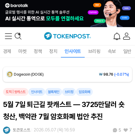
XRP (XRP)
₩
1,457
(+0.04%)
Solana (SOL)
₩
107,488
(+2.05%)
TRON (TRX)
₩
463.8
(+0.60%)
경제
마켓
정책
정치
인사이트
브리핑
속보
일반
Hyperliquid (HYPE)
₩
76,886
(+0.39%)
Dogecoin (DOGE)
₩
98.76
(-0.07%)
Bitcoin (BTC)
₩
91,285,674
(-0.19%)
토픽
|
팟캐스트
인사이트
블록체인
브리핑
암호화폐
5월 7일 퇴근길 팟캐스트 — 3725만달러 숏
청산, 백악관 7월 암호화폐 법안 추진
토큰포스트
2026.05.07 (목) 16:59
7
5