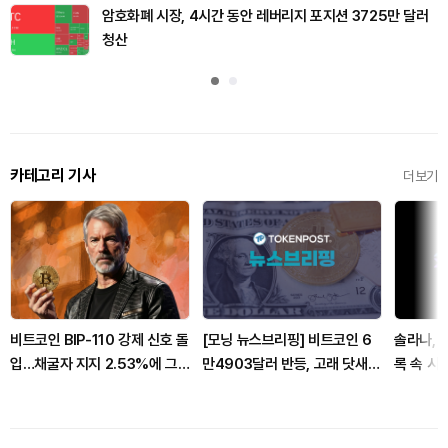
암호화폐 시장, 4시간 동안 레버리지 포지션 3725만 달러
청산
카테고리 기사
더보기
비트코인 BIP-110 강제 신호 돌
[모닝 뉴스브리핑] 비트코인 6
솔라나, 
입…채굴자 지지 2.53%에 그
만4903달러 반등, 고래 닷새
록 속 시
쳐
연속 순매수 外
파