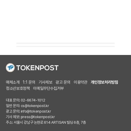
매체소개
1:1 문의
기사제보
광고 문의
이용약관
개인정보처리방침
청소년보호정책
이메일무단수집거부
대표 문의: 02-6674-1012
일반 문의:
cs@tokenpost.kr
광고 문의:
info@tokenpost.kr
기사 제보:
press@tokenpost.kr
주소: 서울시 강남구 논현로 614 ARTISAN 빌딩 6층, 7층