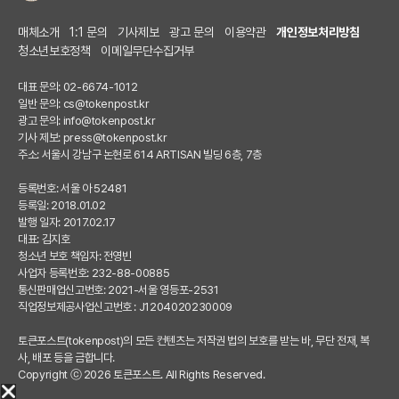
매체소개
1:1 문의
기사제보
광고 문의
이용약관
개인정보처리방침
청소년보호정책
이메일무단수집거부
대표 문의: 02-6674-1012
일반 문의:
cs@tokenpost.kr
광고 문의:
info@tokenpost.kr
기사 제보:
press@tokenpost.kr
주소: 서울시 강남구 논현로 614 ARTISAN 빌딩 6층, 7층
등록번호: 서울 아 52481
등록일: 2018.01.02
발행 일자: 2017.02.17
대표: 김지호
청소년 보호 책임자: 전영빈
사업자 등록번호: 232-88-00885
통신판매업신고번호: 2021-서울 영등포-2531
직업정보제공사업신고번호 : J1204020230009
토큰포스트(tokenpost)의 모든 컨텐츠는 저작권 법의 보호를 받는 바, 무단 전재, 복
사, 배포 등을 금합니다.
Copyright ⓒ 2026 토큰포스트. All Rights Reserved.