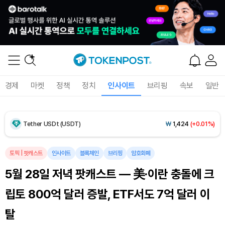
Dogecoin (DOGE)
₩
98.64
(-0.89%)
Bitcoin (BTC)
₩
91,694,058
(-0.77%)
Ethereum (ETH)
₩
2,712,339
(-0.34%)
경제
마켓
정책
정치
인사이트
브리핑
속보
일반
Tether USDt (USDT)
₩
1,424
(+0.01%)
BNB (BNB)
₩
836,766
(-1.36%)
USDC (USDC)
₩
1,425
(-0.01%)
토픽
|
팟캐스트
인사이트
블록체인
브리핑
암호화폐
5월 28일 저녁 팟캐스트 — 美·이란 충돌에 크
XRP (XRP)
₩
1,464
(-2.10%)
립토 800억 달러 증발, ETF서도 7억 달러 이
Solana (SOL)
₩
103,940
(-1.43%)
탈
TRON (TRX)
₩
465.4
(-0.12%)