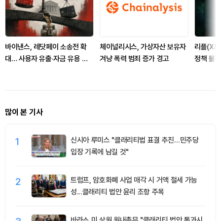
바이낸스, 레닷페이 소송전 확
체이널리시스, 가상자산 보유자
리플(XRP
대… 사용자 유출·자금 유용 쟁
겨냥 폭력 범죄 증가 경고
정책 불확
점
출 이중
많이 본 기사
1
신시아 루미스 "클래리티법 표결 추진…민주당
입장 기록에 남길 것"
2
트럼프, 암호화폐 사업 매각 시 거액 절세 가능
성...클래리티 법안 윤리 조항 주목
바라소 미 상원 원내총무 "클래리티 법안 통과시