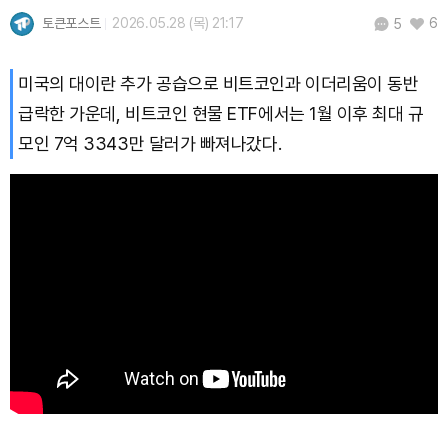
토큰포스트
2026.05.28 (목) 21:17
6
5
Hyperliquid (HYPE)
₩
79,302
(-0.62%)
미국의 대이란 추가 공습으로 비트코인과 이더리움이 동반
Dogecoin (DOGE)
₩
98.64
(-0.89%)
급락한 가운데, 비트코인 현물 ETF에서는 1월 이후 최대 규
모인 7억 3343만 달러가 빠져나갔다.
Bitcoin (BTC)
₩
91,694,058
(-0.77%)