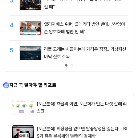
3
킬 때"
4
엘리자베스 워런, 클래리티 법안 반대…"산업이
쓴 암호화폐 법안 안 돼"
5
리플 고래는 사들이는데 가격은 잠잠…가상자산
바닥 신호 주목
지금 꼭 알아야 할 리포트
[토큰분석] 효율의 이면, 토큰화가 만든 다섯 갈래 리
스크
[토큰분석] 확장성을 얻으면 탈중앙성을 잃는다… BI
S가 짚은 블록체인 ‘분열의 경제학’