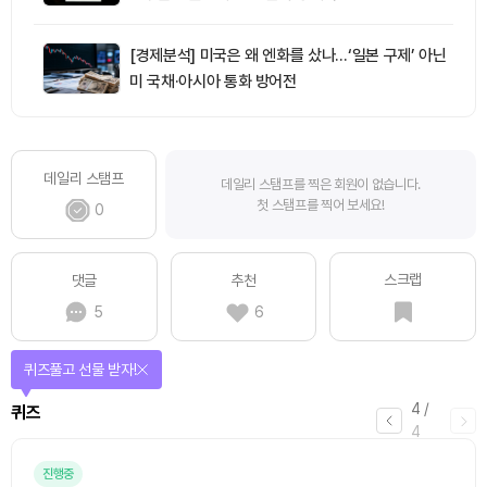
[경제분석] 미국은 왜 엔화를 샀나…‘일본 구제’ 아닌
미 국채·아시아 통화 방어전
데일리 스탬프
데일리 스탬프를 찍은 회원이 없습니다.
첫 스탬프를 찍어 보세요!
0
스크랩
댓글
추천
5
6
퀴즈풀고 선물 받자!
4
/
퀴즈
4
진행중