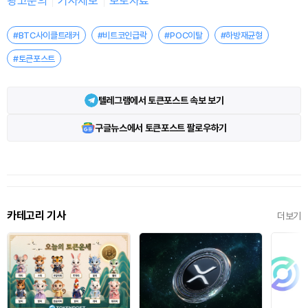
광고문의
기사제보
보도자료
#BTC사이클트래커
#비트코인급락
#POC이탈
#하방재균형
#토큰포스트
텔레그램에서 토큰포스트 속보 보기
구글뉴스에서 토큰포스트 팔로우하기
카테고리 기사
더보기