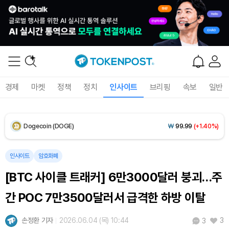
XRP (XRP)
₩
1,469
(+1.06%)
Solana (SOL)
₩
107,014
(+2.59%)
TRON (TRX)
₩
462.2
(+0.17%)
경제
마켓
정책
정치
인사이트
브리핑
속보
일반
Hyperliquid (HYPE)
₩
76,787
(-2.76%)
Dogecoin (DOGE)
₩
99.99
(+1.40%)
Bitcoin (BTC)
₩
91,697,667
(-0.08%)
인사이트
암호화폐
[BTC 사이클 트래커] 6만3000달러 붕괴…주
간 POC 7만3500달러서 급격한 하방 이탈
손정환 기자
2026.06.04 (목) 10:44
3
3