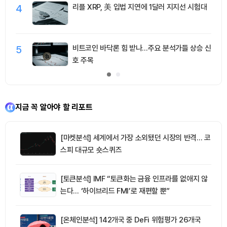
4
리플 XRP, 美 입법 지연에 1달러 지지선 시험대
5
비트코인 바닥론 힘 받나…주요 분석가들 상승 신
호 주목
지금 꼭 알아야 할 리포트
[마켓분석] 세계에서 가장 소외됐던 시장의 반격… 코
스피 대규모 숏스퀴즈
[토큰분석] IMF “토큰화는 금융 인프라를 없애지 않
는다… ‘하이브리드 FMI’로 재편할 뿐”
[온체인분석] 142개국 중 DeFi 위험평가 26개국