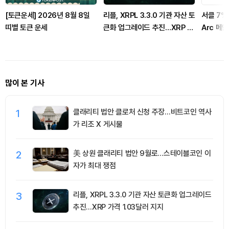
[토큰운세] 2026년 8월 8일
리플, XRPL 3.3.0 기관 자산 토
서클 7%
띠별 토큰 운세
큰화 업그레이드 추진…XRP 가
Arc 메
격 1.03달러 지지
집중
많이 본 기사
1
클래리티 법안 클로처 신청 주장…비트코인 역사
가 리조 X 게시물
2
美 상원 클래리티 법안 9월로…스테이블코인 이
자가 최대 쟁점
3
리플, XRPL 3.3.0 기관 자산 토큰화 업그레이드
추진…XRP 가격 1.03달러 지지