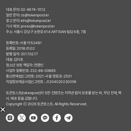
대표 문의: 02-6674-1012
일반 문의:
cs@tokenpost.kr
광고 문의:
info@tokenpost.kr
기사 제보:
press@tokenpost.kr
주소: 서울시 강남구 논현로 614 ARTISAN 빌딩 6층, 7층
등록번호: 서울 아 52481
등록일: 2018.01.02
발행 일자: 2017.02.17
대표: 김지호
청소년 보호 책임자: 전영빈
사업자 등록번호: 232-88-00885
통신판매업신고번호: 2021-서울 영등포-2531
직업정보제공사업신고번호 : J1204020230009
토큰포스트(tokenpost)의 모든 컨텐츠는 저작권 법의 보호를 받는 바, 무단 전재, 복
사, 배포 등을 금합니다.
Copyright ⓒ 2026 토큰포스트. All Rights Reserved.