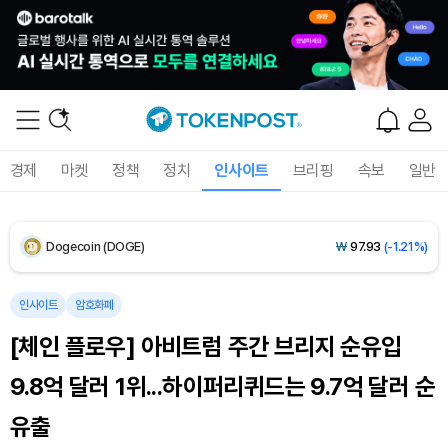
XRP (XRP)
₩
1,483
(-1.75%)
Solana (SOL)
₩
104,121
(-0.99%)
TRON (TRX)
₩
465.3
(-0.30%)
경제
마켓
정책
정치
인사이트
브리핑
속보
일반
Hyperliquid (HYPE)
₩
78,956
(-2.72%)
Dogecoin (DOGE)
₩
97.93
(-1.21%)
Bitcoin (BTC)
₩
91,851,085
(+0.77%)
인사이트
암호화폐
[체인 플로우] 아비트럼 주간 브리지 순유입
9.8억 달러 1위...하이퍼리퀴드는 9.7억 달러 순
유출