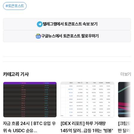
#토큰포스트
텔레그램에서 토큰포스트 속보 보기
구글뉴스에서 토큰포스트 팔로우하기
카테고리 기사
더보기
자금 흐름 24시｜BTC 유입 우
[DEX 리포트] 하루 거래량
[크립토 
위 속 USDC 순유
145억 달러...급등 1위는 '빙봉'
만 달러, 