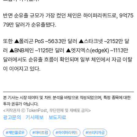
반면 순유출 규모가 가장 컸던 체인은 하이퍼리퀴드로, 9억75
79만 달러가 순유출됐다.
또한 ▲폴리곤 PoS –5633만 달러 ▲스타크넷 –2152만 달
러 ▲BNB체인 –1125만 달러 ▲엣지엑스(edgeX) –1113만
달러에서도 순유출 흐름이 확인되며 일부 체인에서 자금 이탈
이 이어지고 있다.
본 기사는 시장 데이터 및 차트 분석을 바탕으로 작성되었으며, 특정 종목에 대한
투자 권유가 아닙니다.
<저작권자 ⓒ TokenPost, 무단전재 및 재배포 금지>
광고문의
기사제보
보도자료
#체인플로우
#아비트럼
#하이퍼리퀴드
#브리지자금