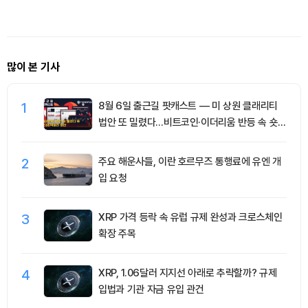
출...XRP·SNDKB 엇갈림
많이 본 기사
1
8월 6일 출근길 팟캐스트 — 미 상원 클래리티
법안 또 밀렸다…비트코인·이더리움 반등 속 숏
청산 2.35억달러
2
주요 해운사들, 이란 호르무즈 통행료에 유엔 개
입 요청
3
XRP 가격 등락 속 유럽 규제 완성과 크로스체인
확장 주목
4
XRP, 1.06달러 지지선 아래로 추락할까? 규제
입법과 기관 자금 유입 관건