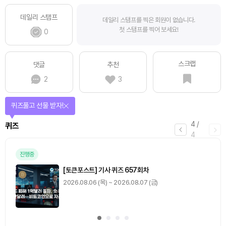
데일리 스탬프
데일리 스탬프를 찍은 회원이 없습니다.
첫 스탬프를 찍어 보세요!
0
스크랩
댓글
추천
2
3
퀴즈풀고 선물 받자!
4
/
퀴즈
4
진행중
[토큰포스트] 기사 퀴즈 657회차
2026.08.06 (목) ~ 2026.08.07 (금)