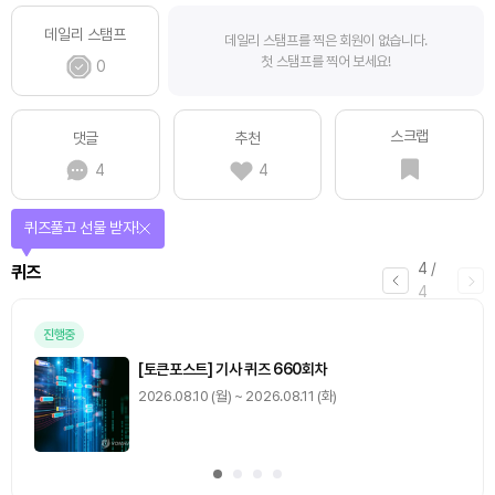
데일리 스탬프
데일리 스탬프를 찍은 회원이 없습니다.
첫 스탬프를 찍어 보세요!
0
스크랩
댓글
추천
4
4
퀴즈풀고 선물 받자!
4
/
퀴즈
4
진행중
[토큰포스트] 기사 퀴즈 660회차
2026.08.10 (월) ~ 2026.08.11 (화)