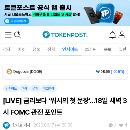
Solana (SOL)
₩
108,409
(+0.89%)
TRON (TRX)
₩
464.7
(+0.05%)
Hyperliquid (HYPE)
₩
77,113
(-0.07%)
경제
마켓
정책
정치
인사이트
브리핑
속보
일반
Dogecoin (DOGE)
₩
98.65
(-0.16%)
Bitcoin (BTC)
₩
91,826,446
(+0.57%)
인사이트
마켓
경제
암호화폐
[LIVE] 금리보다 ‘워시의 첫 문장’…18일 새벽 3
시 FOMC 관전 포인트
한재호 기자
2026.06.17 (수) 20:00
4
4