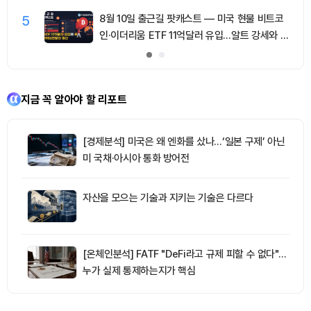
5
8월 10일 출근길 팟캐스트 — 미국 현물 비트코
인·이더리움 ETF 11억달러 유입…알트 강세와 숏
청산 동반
지금 꼭 알아야 할 리포트
[경제분석] 미국은 왜 엔화를 샀나…‘일본 구제’ 아닌
미 국채·아시아 통화 방어전
자산을 모으는 기술과 지키는 기술은 다르다
[온체인분석] FATF "DeFi라고 규제 피할 수 없다"…
누가 실제 통제하는지가 핵심