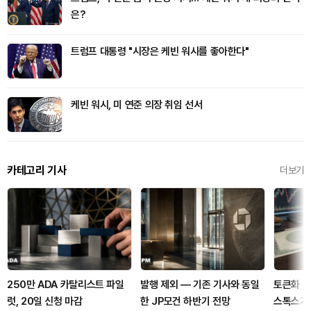
은?
트럼프 대통령 "시장은 케빈 워시를 좋아한다"
케빈 워시, 미 연준 의장 취임 선서
카테고리 기사
더보기
250만 ADA 카탈리스트 파일
발행 제외 — 기존 기사와 동일
토큰화 주
럿, 20일 신청 마감
한 JP모건 하반기 전망
스톡스가 