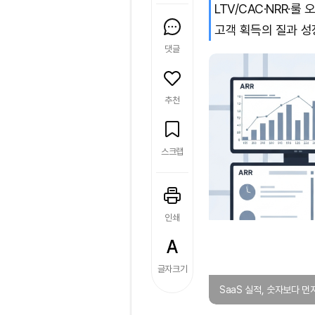
LTV/CAC·NRR·
고객 획득의 질과 성
댓글
추천
스크랩
인쇄
글자크기
SaaS 실적, 숫자보다 먼저