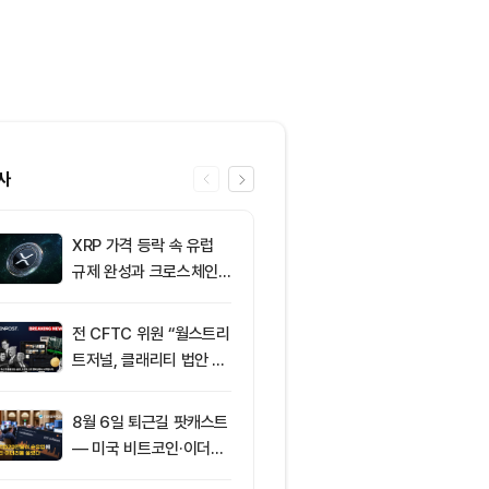
사
XRP 가격 등락 속 유럽
6
그레이스케일, X
규제 완성과 크로스체인
SOL 비중 올
확장 주목
줄였다
전 CFTC 위원 “월스트리
7
토큰포스트, 
트저널, 클래리티 법안 오
지털자산 서비
독”
‘토큰앱스’ 출
8월 6일 퇴근길 팟캐스트
8
미 반도체주 약
— 미국 비트코인·이더리
매도 전환...코
움 현물 ETF 3억520만
급락