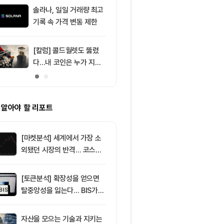
달러 순유입, 대형자산 쏠
솔라나, 일일 거래량 최고
9
미 상원 은행위
림 강화
기록 속 가격 변동 제한
리티 법안, 휴회
[칼럼] 콜드월렛도 뚫렸
10
[특징주] SK하
다…내 코인은 누가 지키
기술주 조정·A
나
9%대 급락…
매
 알아야 할 리포트
[마켓분석] 세계에서 가장 소
외됐던 시장의 반격… 코스피
대규모 숏스퀴즈
[토큰분석] 확장성을 얻으면
탈중앙성을 잃는다… BIS가
짚은 블록체인 ‘분열의 경제
학’
자산을 모으는 기술과 지키는