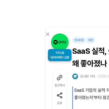
인사이트
테크
SaaS 실적
TPC로
네이버페이 교환
왜 좋아졌나
유서연 기자
2026.0
링크복사
SaaS 기업의 실적
좋아졌는지’부터 점검
공유