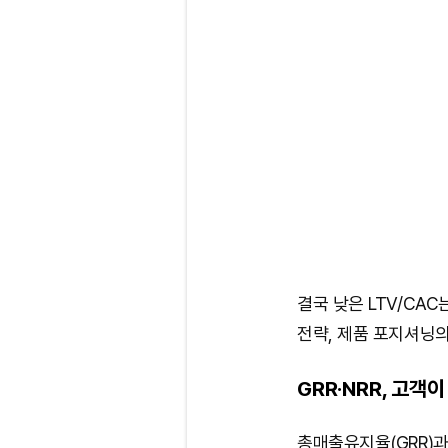
결국 낮은 LTV/CAC
전략, 제품 포지셔닝의
GRR·NRR, 고객
총매출유지율(GRR)과