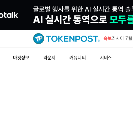
JPYC, 3
속보
러시아 7월
럴 상회
웰스파고, 
마켓정보
라운지
커뮤니티
서비스
예금 서비스
창펑자오 “
소득세 0%
노르데아, 
231주 추가
JPYC, 3
러시아 7월
럴 상회